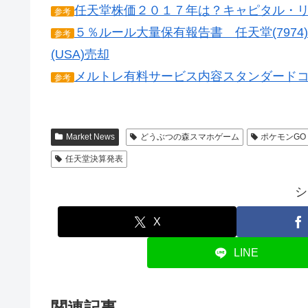
任天堂株価２０１７年は？キャピタル・
参考
５％ルール大量保有報告書 任天堂(797
参考
(USA)売却
メルトレ有料サービス内容スタンダード
参考
Market News
どうぶつの森スマホゲーム
ポケモンGO
任天堂決算発表
シ
X
LINE
関連記事