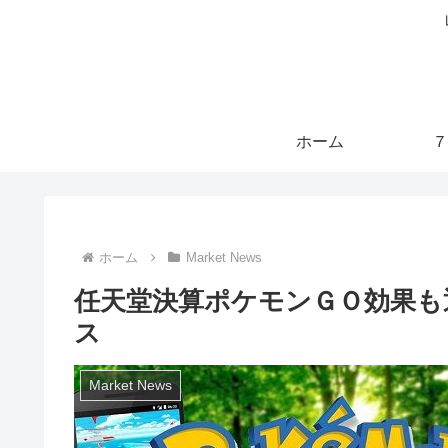
ホーム
７
ホーム
Market News
任天堂決算ポケモンＧＯ効果も
ス
Market News