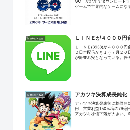
GO」が北米でダウンロード
ゲームで世界的なゲームになる
ＬＩＮＥが４０００円
Market News
ＬＩＮＥ(3938)が４０００
Ｏ日本配信がきょう７月２０日
が軒並み安となっている。任天
アカツキ決算成長鈍化
Market News
アカツキ決算発表後に株価急落
円、営業利益150％増の79
アカツキ株価下落が大きい、寄り