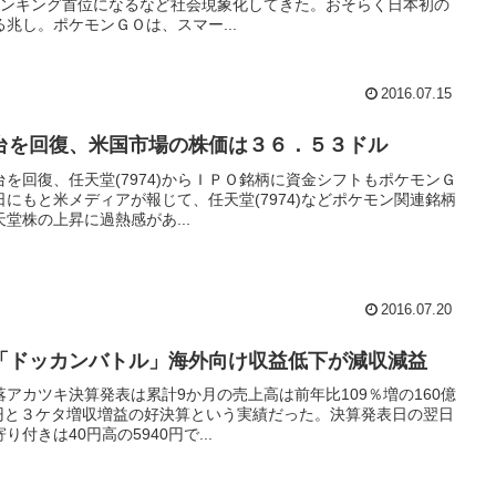
ランキング首位になるなど社会現象化してきた。おそらく日本初の
兆し。ポケモンＧＯは、スマー...
2016.07.15
台を回復、米国市場の株価は３６．５３ドル
円台を回復、任天堂(7974)からＩＰＯ銘柄に資金シフトもポケモンＧ
にもと米メディアが報じて、任天堂(7974)などポケモン関連銘柄
堂株の上昇に過熱感があ...
2016.07.20
「ドッカンバトル」海外向け収益低下が減収減益
アカツキ決算発表は累計9か月の売上高は前年比109％増の160億
億円と３ケタ増収増益の好決算という実績だった。決算発表日の翌日
付きは40円高の5940円で...