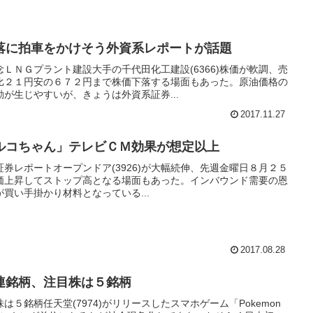
落に拍車をかけそう外資系レポートが話題
ＬＮＧプラント建設大手の千代田化工建設(6366)株価が軟調、売
比２１円安の６７２円まで株価下落する場面もあった。原油価格の
が生じやすいが、きょうは外資系証券...
2017.11.27
ルコちゃん」テレビＣＭ効果が想定以上
し証券レポートオープンドア(3926)が大幅続伸、先週金曜日８月２５
価上昇してストップ高となる場面もあった。インバウンド需要の恩
買い手掛かり材料となっている...
2017.08.28
連銘柄、注目株は５銘柄
５銘柄任天堂(7974)がリリースしたスマホゲーム「Pokemon