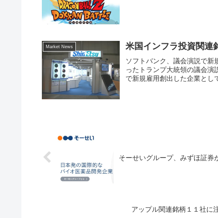
米国インフラ投資関連
Market News
ソフトバンク、議会演説で新
ったトランプ大統領の議会演
で新規雇用創出した企業として
そーせいグループ、みずほ証券
アップル関連銘柄１１社に