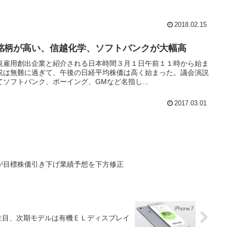
2018.02.15
銘柄が高い、信越化学、ソフトバンクが大幅高
規雇用創出企業と紹介される日本時間３月１日午前１１時から始ま
説は無難に過ぎて、午後の日経平均株価は高く始まった。議会演説
ソフトバンク、ボーイング、GMなど名指し...
2017.03.01
が目標株価引き下げ業績予想を下方修正
注目、次期モデルは有機ＥＬディスプレイ