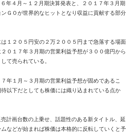
０１６年４月～１２月期決算発表と、２０１７年３月期
モンＧＯが世界的なヒットとなり収益に貢献する部分
には１２０５円安の２万２００５円まで急落する場面
に２０１７年３月期の営業利益予想が３００億円から
として売られている。
１７年１月～３月期の営業利益予想が固めであるこ
期待以下だとしても株価には織り込まれている点か
の販売計画台数の上乗せ、話題性のある新タイトル、延
ームなどが始まれば株価は本格的に反転していくと予