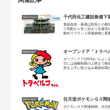
千代田化工建設株価下
Market News
業績低迷・株価は割高との懸念
り気配から安く始まり先週末
動向でプラント関連銘柄に変動
オープンドア「トラベ
Market News
オープンドア(3926)いちよ
日には値幅制限の上限まで株
恵を上手に取り込み業績好調が
任天堂ポケモンＧＯ関
Market News
ポケモンＧＯ関連銘柄、注目株は