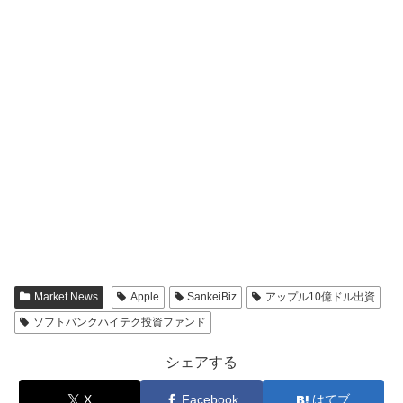
Market News
Apple
SankeiBiz
アップル10億ドル出資
ソフトバンクハイテク投資ファンド
シェアする
X
Facebook
はてブ