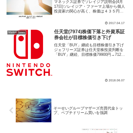
マネックス証券でソレイジア説明会(4月
17日)ソレイジア・ファーマ上場から個人
投資家の関心が高く、株価は４３５円ま
で上昇して上場来高値を更新した。公開
価格１８５円、初値予想は控え目だった
2017.04.17
のがコンセンサスを上回る２３４円で初
値をつけてから売買...
任天堂(7974)株価下落と外資系証
Market News
券会社が目標株価引き下げ
任天堂「BUY」継続も目標株価引き下げ
ジェフリーズ証券は任天堂株投資判断を
「BUY」継続、目標株価79900円→71200
円へ引き下げるアナリストレポートをリ
リースした。株式市場関係者の間では任
天堂株価が2月安値を下回り3万9160円ま
で下...
2018.06.07
そーせいグループマザーズ売買代金トッ
プ、ペプチドリーム買いを強調