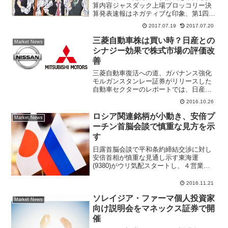
算内容ジャスダック上場ブロッコリー決
算発表速報はネガティブな印象、第1四半
期は大幅減収、赤字転落となった。ＳＢ
2017.07.19
2017.07.20
Ｉ証券アナリストレポートでは、投資判
断を「強気」から「中立」に引き下げ、
三菱自動車株は買い時？日産との
Market News
目標株価1000円を継...
シナジー効果で株式市場の評価改
善
三菱自動車復活への道、ガバナンス強化
モルガンスタンレー証券がリリースした
自動車セクターのレポートでは、日産が
三菱自動車の筆頭株主になった事を受
2016.10.26
け、両社から期待されるシナジー効果等
についての説明があったものの、一定程
ロシア関連銘柄が小動き、安倍プ
Market News
度これを織り込んでも業界相...
ーチン首脳会談で慎重な見方を示
す
日露首脳会談で平和条約締結交渉に対し
安倍首相が慎重な見通し示す東海運
(9380)がウリ気配スタートし、４営業日
ぶりに反落スタートした。ただ、売り一
巡後は前週末終値556円近辺で小動き。前
2016.11.21
週末に開催された日露首脳会談で、ベル
ソレイジア・ファーマ個人投資家
―を訪れている安倍...
Market News
向け説明会をマネックス証券で開
催