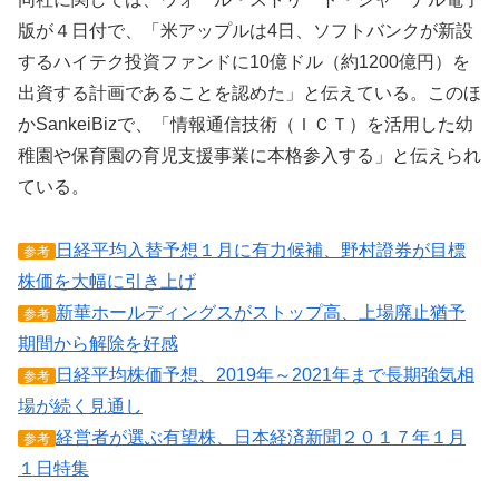
版が４日付で、「米アップルは4日、ソフトバンクが新設
するハイテク投資ファンドに10億ドル（約1200億円）を
出資する計画であることを認めた」と伝えている。このほ
かSankeiBizで、「情報通信技術（ＩＣＴ）を活用した幼
稚園や保育園の育児支援事業に本格参入する」と伝えられ
ている。
日経平均入替予想１月に有力候補、野村證券が目標
参考
株価を大幅に引き上げ
新華ホールディングスがストップ高、上場廃止猶予
参考
期間から解除を好感
日経平均株価予想、2019年～2021年まで長期強気相
参考
場が続く見通し
経営者が選ぶ有望株、日本経済新聞２０１７年１月
参考
１日特集