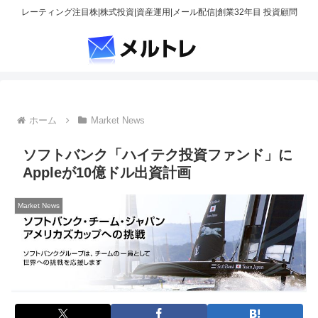
レーティング注目株|株式投資|資産運用|メール配信|創業32年目 投資顧問
ホーム
Market News
ソフトバンク「ハイテク投資ファンド」に
Appleが10億ドル出資計画
Market News