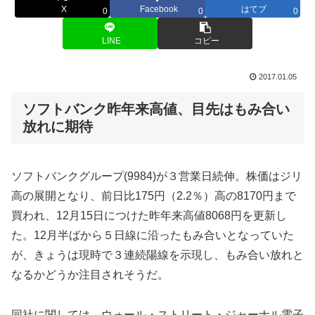
X
Facebook
はてブ
0
0
0
LINE
コピー
2017.01.05
ソフトバンク昨年来高値、目先はもみ合い
放れに期待
ソフトバンクグループ(9984)が３営業日続伸。株価はジリ
高の展開となり、前日比175円（2.2％）高の8170円まで
買われ、12月15日につけた昨年来高値8068円を更新し
た。12月半ばから５日線に沿ったもみ合いとなっていた
が、きょうは現時で３連続陽線を示現し、もみ合い放れと
なるかどうか注目されそうだ。
同社に関しては、ウォール・ストリート・ジャーナル電子