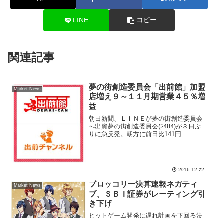
LINE
コピー
関連記事
夢の街創造委員会「出前館」加盟
Market News
店増え９～１１月期営業４５％増
益
朝日新聞、ＬＩＮＥが夢の街創造委員会
へ出資夢の街創造委員会(2484)が３日ぶ
りに急反発。朝方に前日比141円
（5.3％）高の2820円まで買われ、11月25
日につけた年初来高値2830円にあと10円
に迫る場面があった。22日付の日本経済
新...
2016.12.22
ブロッコリー決算速報ネガティ
Market News
ブ、ＳＢＩ証券がレーティング引
き下げ
ヒットゲーム開発に遅れ計画を下回る決