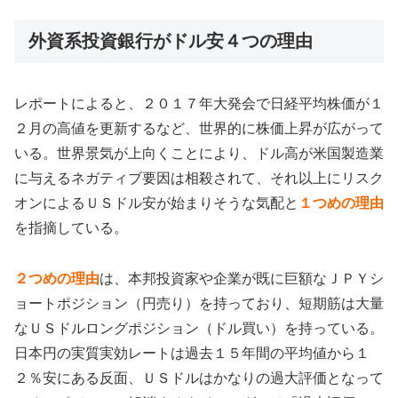
外資系投資銀行がドル安４つの理由
レポートによると、２０１７年大発会で日経平均株価が１
２月の高値を更新するなど、世界的に株価上昇が広がって
いる。世界景気が上向くことにより、ドル高が米国製造業
に与えるネガティブ要因は相殺されて、それ以上にリスク
オンによるＵＳドル安が始まりそうな気配と
１つめの理由
を指摘している。
２つめの理由
は、本邦投資家や企業が既に巨額なＪＰＹシ
ョートポジション（円売り）を持っており、短期筋は大量
なＵＳドルロングポジション（ドル買い）を持っている。
日本円の実質実効レートは過去１５年間の平均値から１
２％安にある反面、ＵＳドルはかなりの過大評価となって