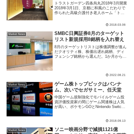
トラストガーデン四条烏丸2018年3月開業
2018年3月1日、京都に和風のこだわりで
作られた高級介護付き老人ホーム「トラ
ストガーデン四条烏丸」が開業した。運
営会社は名古屋に本社がある東証一部上
2018.03.06
場企業のリゾートトラストが発表した。
会員制リゾー...
SMBC日興証券8月のターゲット
Market News
リスト新規採用8銘柄を入れ替え
8月のターゲットリストは株価調整が進ん
だクオリティ株、株価出遅れ銘柄、ディ
フェンシブ銘柄から選んだ。1か月から3
か月の投資期間を念頭にSMBC日興証券
アナリストからヒヤリングしたストラテ
ジーチームが銘柄選定。
2022.08.21
ゲーム株トップピックはバンナ
Market News
ム、次いでセガサミー、任天堂
中国ゲーム規制強化でモバイルゲーム投
資評価投資家の間にゲーム関連株は人気
が高い、ポケモンGOとNintendo Switch
への業績貢献度から任天堂株価が大きく
上昇したり、スマホゲーム配信開始でマ
ザーズ小型株が急騰したりする投資妙味
2018.09.13
の大きい...
ソニー映画分野で減損1121億
Market News