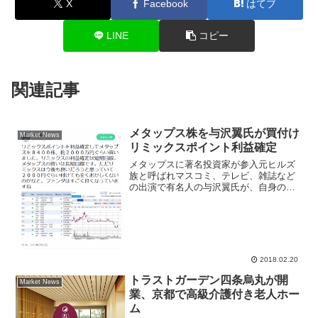
X
Facebook
はてブ
LINE
コピー
関連記事
メタップス株を与沢翼氏が買付け
Market News
リミックスポイント利益確定
メタップスに著名投資家が参入元ヒルズ
族と呼ばれマスコミ、テレビ、雑誌など
の出演で有名人の与沢翼氏が、自身のツ
イッターでリミックスポイント(3825)を
利益確定売りして、新たにメタップス
(6172)を買付たとツイートしたことが話
題になった。与...
2018.02.20
トラストガーデン四条烏丸が開
Market News
業、京都で高級介護付き老人ホー
ム