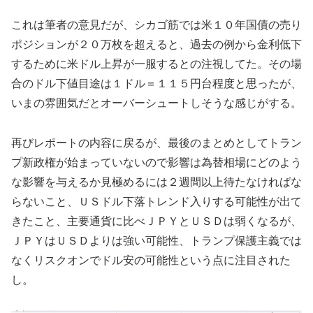
これは筆者の意見だが、シカゴ筋では米１０年国債の売り
ポジションが２０万枚を超えると、過去の例から金利低下
するために米ドル上昇が一服するとの注視してた。その場
合のドル下値目途は１ドル＝１１５円台程度と思ったが、
いまの雰囲気だとオーバーシュートしそうな感じがする。
再びレポートの内容に戻るが、最後のまとめとしてトラン
プ新政権が始まっていないので影響は為替相場にどのよう
な影響を与えるか見極めるには２週間以上待たなければな
らないこと、ＵＳドル下落トレンド入りする可能性が出て
きたこと、主要通貨に比べＪＰＹとＵＳＤは弱くなるが、
ＪＰＹはＵＳＤよりは強い可能性、トランプ保護主義では
なくリスクオンでドル安の可能性という点に注目された
し。