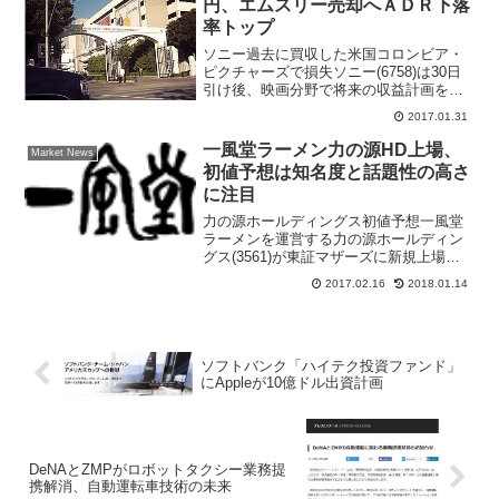
円、エムスリー売却へＡＤＲ下落
率トップ
ソニー過去に買収した米国コロンビア・
ピクチャーズで損失ソニー(6758)は30日
引け後、映画分野で将来の収益計画を見
直した結果、2017年３月期第３四半期に
2017.01.31
映画分野の営業権につき、減損1121億円
を営業損失として計上したと発表した。
一風堂ラーメン力の源HD上場、
Market News
減損の対...
初値予想は知名度と話題性の高さ
に注目
力の源ホールディングス初値予想一風堂
ラーメンを運営する力の源ホールディン
グス(3561)が東証マザーズに新規上場が
承認された。２月１５日、東京証券取引
2017.02.16
2018.01.14
所は上場承認を発表して力の源ホールデ
ィングス（ちからのもとホールディング
ス）は３月２１日に...
ソフトバンク「ハイテク投資ファンド」
にAppleが10億ドル出資計画
DeNAとZMPがロボットタクシー業務提
携解消、自動運転車技術の未来