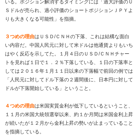
いる。ポジション解消するタイミングには「過大評価のＵ
Ｓドルが売られ、過小評価のショートポジションＪＰＹよ
りも大きくなる可能性」を指摘。
３つめの理由
はＵＳＤ/ＣＮＨの下落、これは結構な面白
い内容だ。中国人民元に対して米ドルは他通貨よりもいち
はやく反応を示してた。１月４日のＵＳＤ/ＣＮＨチャー
トを見れば１日で１．２％下落している、１日の下落率と
しては２０１６年１月１１日以来の下落幅で前回の例では
「人民元に対してドル下落の２週間後に、日本円に対して
ドルが下落開始している」ということ。
４つめの理由
は米国実質金利が低下しているということ、
１１月の米国大統領選挙以来、約１か月間は米国金利上昇
が続いたが１２月から金利上昇の勢いが止まっていること
を指摘している。