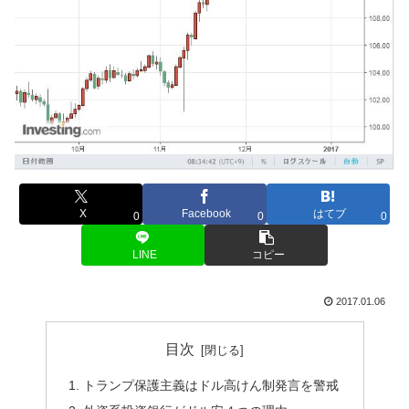
X
Facebook
はてブ
0
0
0
LINE
コピー
2017.01.06
目次
トランプ保護主義はドル高けん制発言を警戒