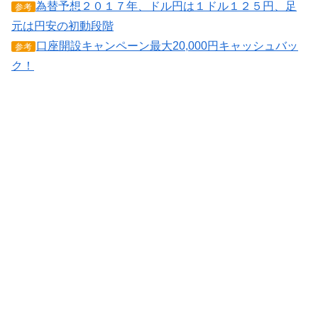
為替予想２０１７年、ドル円は１ドル１２５円、足
参考
元は円安の初動段階
口座開設キャンペーン最大20,000円キャッシュバッ
参考
ク！