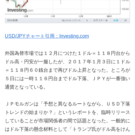
USD/JPYチャート引用：Investing.com
外国為替市場では１２月につけた１ドル＝１１８円台から
ドル高・円安が一服したが、２０１７年１月３日に１ドル
＝１１８円６０銭台まで再びドル上昇となった。ところが
５日には一時１１６円台までドル下落、ＪＰＹが一番強い
通貨となっている。
ＪＰモルガンは「予想と異なるルートながら、ＵＳＤ下落
トレンドの始まりか？」というレポートを、臨時リリース
していることが市場関係者の間で話題となった。一般的に
はドル下落の懸念材料として「トランプ氏がドル高をけん