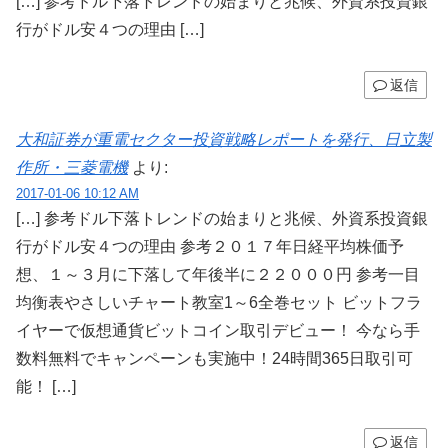
[…] 参考ドル下落トレンドの始まりと兆候、外資系投資銀
行がドル安４つの理由 […]
返信
大和証券が重電セクター投資戦略レポートを発行、日立製
作所・三菱電機
より:
2017-01-06 10:12 AM
[…] 参考ドル下落トレンドの始まりと兆候、外資系投資銀
行がドル安４つの理由 参考２０１７年日経平均株価予
想、１～３月に下落して年後半に２２０００円 参考一目
均衡表やさしいチャート教室1～6全巻セット ビットフラ
イヤーで仮想通貨ビットコイン取引デビュー！ 今なら手
数料無料でキャンペーンも実施中！24時間365日取引可
能！ […]
返信