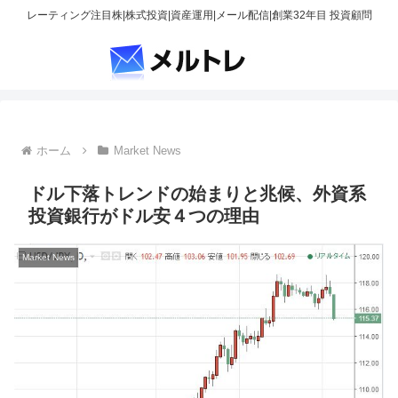
レーティング注目株|株式投資|資産運用|メール配信|創業32年目 投資顧問
ホーム
Market News
ドル下落トレンドの始まりと兆候、外資系
投資銀行がドル安４つの理由
Market News