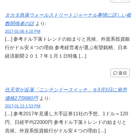
タカタ急落ウォールストリートジャーナル事情に詳しい複
数関係者の話
より:
2017-01-06 4:10 PM
[…] 参考ドル下落トレンドの始まりと兆候、外資系投資銀
行がドル安４つの理由 参考経営者が選ぶ有望銘柄、日本
経済新聞２０１７年１月１日特集 […]
返信
任天堂が反落「ニンテンドースイッチ」を3月3日に発売
価格2万9980円
より:
2017-01-13 1:53 PM
[…] 参考2017年見通し大手証券11社の予想、1ドル＝120
円、日経平均22000円 参考ドル下落トレンドの始まりと
兆候、外資系投資銀行がドル安４つの理由 […]