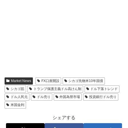
Market News
FX口座開設
シカゴ先物米10年国債
シカゴ筋
トランプ保護主義ドル高けん制
ドル下落トレンド
ドル人民元
ドル売り
外国為替市場
投資銀行ドル売り
米国金利
シェアする