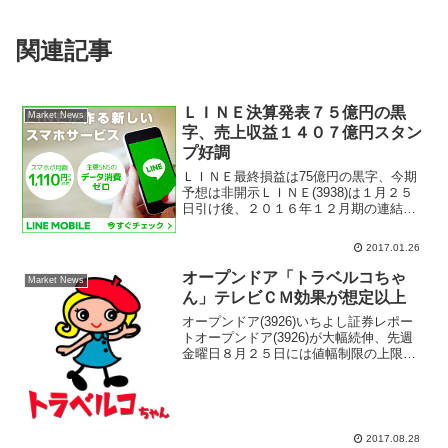
関連記事
ＬＩＮＥ決算発表７５億円の黒
Market News
字、売上収益１４０７億円スタン
プ好調
ＬＩＮＥ最終損益は75億円の黒字、今期
予想は非開示ＬＩＮＥ(3938)は１月２５
日引け後、２０１６年１２月期の連結決
算を発表した。売上収益は１４０７億４
００万円（前の期比１６．９％増）、営
2017.01.26
業利益は１９８億９７００万円（同１
０．１倍）、最終損...
オープンドア「トラベルコちゃ
Market News
ん」テレビＣＭ効果が想定以上
オープンドア(3926)いちよし証券レポー
トオープンドア(3926)が大幅続伸、先週
金曜日８月２５日には値幅制限の上限ま
で株価上昇してストップ高となる場面も
あった。インバウンド需要の恩恵を上手
に取り込み業績好調が買い手掛かり材料
となっている...
2017.08.28