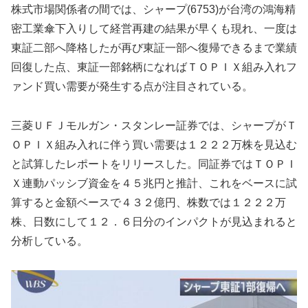
株式市場関係者の間では、シャープ(6753)が台湾の鴻海精
密工業傘下入りして経営再建の結果が早くも現れ、一度は
東証二部へ降格したが再び東証一部へ復帰できるまで業績
回復した点、東証一部銘柄になればＴＯＰＩＸ組み入れフ
ァンド買い需要が発生する点が注目されている。
三菱ＵＦＪモルガン・スタンレー証券では、シャープがＴ
ＯＰＩＸ組み入れに伴う買い需要は１２２２万株を見込む
と試算したレポートをリリースした。同証券ではＴＯＰＩ
Ｘ連動パッシブ資金を４５兆円と推計、これをベースに試
算すると金額ベースで４３２億円、株数では１２２２万
株、日数にして１２．６日分のインパクトが見込まれると
分析している。