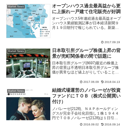
オープンハウス過去最高益から更
Market News
に上振れ一戸建て住宅販売が好調
オープンハウス5年連続過去最高益オープ
ンハウス業績観測記事が日本経済新聞９
月１９日朝刊で報じられている。新築戸
建販売が好調で２０１７年９月期の連結
純利益が前期比３割増の２４０億円にな
りそうだという。オープンハウス(3288)
2017.09.19
株価は寄り付き前...
日本取引所グループ株価上昇の背
Market News
景が兜町関係者の間で話題に
日本取引所グループ(8697)最近の株価上
昇の背景は不透明日本取引所グループ株
価が異常なほど値上がりしていること
が、株式市場関係者の間で話題になって
いる。４月１７日安値１５３８円から６
2017.06.09
2018.04.13
月９日につけた高値は１９６７円と、４
結婚式場運営のノバレーゼが投資
２９円の上昇となった...
Market News
ファンドにＴＯＢ（株式公開買い
付け）
ノバレーゼ(2128)、ＮＡＰホールディン
グスが完全子会社化目指し１株１９４４
円でＴＯＢノバレーゼ(2128)は１日引け
後、ＮＡＰホールディングスが完全子会
2016.09.02
2016.09.14
社化を目的に、１株１９４４円でＴＯＢ