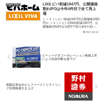
（株式公開買付け）を実施すると発表し
LIXILビバ初値1947円、公開価格
Market News
た。ＴＯＢ成...
割れIPOは今年4件目で全て再上
場
ＬＩＸＩＬビバ初値1947円(公開価格2050
円)ＬＩＸＩＬビバ(3564)初値1947円、公
開価格2050円を103円下回り約5％安い水
準で寄り付いた。16年ぶりに再上場した
2017.04.12
ＩＰＯ案件で初値予想コンセンサスは公
募割れが指摘されていた。4月...
ピーシーデポコーポレーション株価上昇
により投資判断を格下げ
複数証券会社からファーストリテイリン
グ目標株価引き上げ