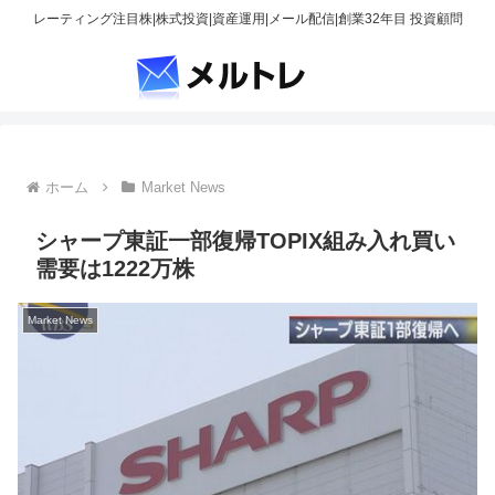
レーティング注目株|株式投資|資産運用|メール配信|創業32年目 投資顧問
ホーム
Market News
シャープ東証一部復帰TOPIX組み入れ買い
需要は1222万株
Market News