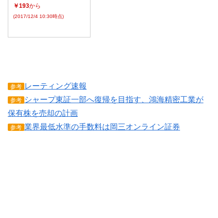
￥193
から
(2017/12/4 10:30時点)
レーティング速報
参考
シャープ東証一部へ復帰を目指す、鴻海精密工業が
参考
保有株を売却の計画
業界最低水準の手数料は岡三オンライン証券
参考