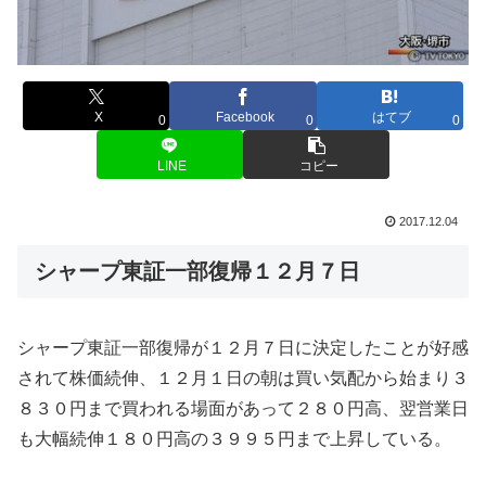
X
Facebook
はてブ
0
0
0
LINE
コピー
2017.12.04
シャープ東証一部復帰１２月７日
シャープ東証一部復帰が１２月７日に決定したことが好感
されて株価続伸、１２月１日の朝は買い気配から始まり３
８３０円まで買われる場面があって２８０円高、翌営業日
も大幅続伸１８０円高の３９９５円まで上昇している。