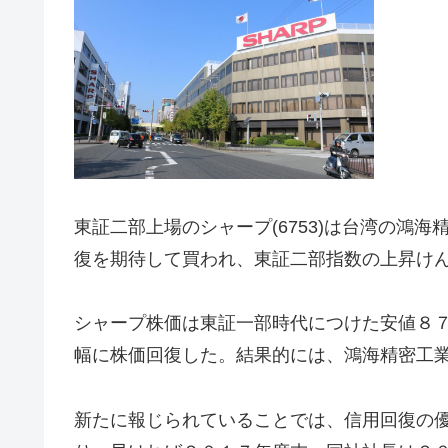
東証二部上場のシャープ(6753)は台湾の鴻
復を期待して買われ、東証二部指数の上昇け
シャープ株価は東証一部時代につけた安値８
幅に株価回復した。結果的には、鴻海精密工
新たに報じられていることでは、信用回復の