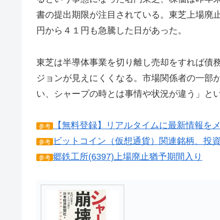
書の提出期限が注目されている。東芝上場廃
円から４１円も急騰した日があった。
東芝は半導体事業を切り離し売却をすれば債
ジョンが見えにくくなる。市場関係者の一部
い、シャープの時とは事情や状況が違う」と
【無料登録】リアルタイムに最新情報を
参考
ビットコイン（仮想通貨）関連銘柄、投
参考
郷鉄工所(6397)上場廃止猶予期間入り
参考