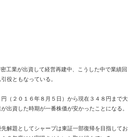
海精密工業が出資して経営再建中、こうした中で業績回
ん引役ともなっている。
７円（２０１６年８月５日）から現在３４８円まで大
業が出資した時期が一番株価が安かったことになる。
優先解題としてシャープは東証一部復帰を目指してお