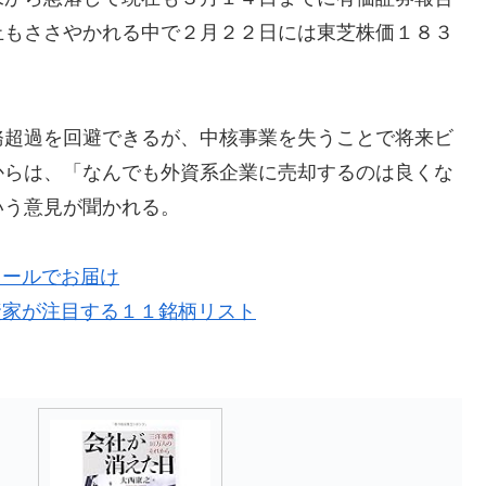
止もささやかれる中で２月２２日には東芝株価１８３
務超過を回避できるが、中核事業を失うことで将来ビ
からは、「なんでも外資系企業に売却するのは良くな
いう意見が聞かれる。
メールでお届け
資家が注目する１１銘柄リスト