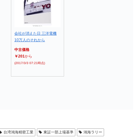
会社が消えた日 三洋電機
10万人のそれから
中古価格
￥201
から
(2017/3/3 07:21時点)
台湾鴻海精密工業
東証一部上場基準
鴻海ラリー