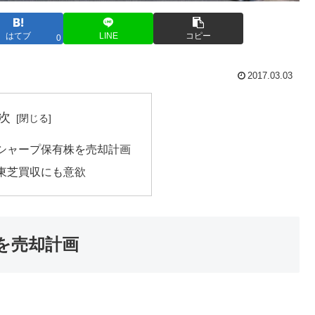
はてブ
LINE
コピー
0
2017.03.03
次
シャープ保有株を売却計画
東芝買収にも意欲
を売却計画