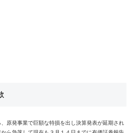
欲
る、原発事業で巨額な特損を出し決算発表が延期され
末から急落して現在も３月１４日までに有価証券報告