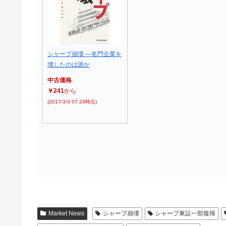
シャープ崩壊 ―名門企業を
壊したのは誰か
中古価格
￥241
から
(2017/3/3 07:23時点)
Market News
シャープ崩壊
シャープ東証一部復帰