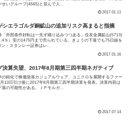
いグループ(4565)と並んで人...
2017.01.11
がシエラゴルダ銅鉱山の追加リスク高まると指摘
「外部条件好転は一先ず織り込みつつある」住友金属鉱山(5713)
.4％）安の1475円まで売られている。きょうの下落でも75日線を
ン・スタンレー証券はレ...
2017.01.16
決算失望、2017年8月期第三四半期ネガティブ
率の鈍化で株価急落カジュアルウェア、ユニクロを展開するファー
、7月13日引け後に2017年8月期第三四半期決算を発表。決算内容は
落の可能性がある。ＪＰモルガ...
2017.07.14