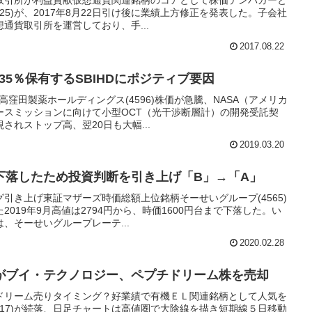
25)が、2017年8月22日引け後に業績上方修正を発表した。子会社
通貨取引所を運営しており、手...
2017.08.22
35％保有するSBIHDにポジティブ要因
窪田製薬ホールディングス(4596)株価が急騰、NASA（アメリカ
ースミッションに向けて小型OCT（光干渉断層計）の開発受託契
されストップ高、翌20日も大幅...
2019.03.20
下落したため投資判断を引き上げ「B」→「A」
引き上げ東証マザーズ時価総額上位銘柄そーせいグループ(4565)
019年9月高値は2794円から、時価1600円台まで下落した。い
、そーせいグループレーテ...
2020.02.28
がブイ・テクノロジー、ペプチドリーム株を売却
ドリーム売りタイミング？好業績で有機ＥＬ関連銘柄として人気を
717)が続落、日足チャートは高値圏で大陰線を描き短期線５日移動