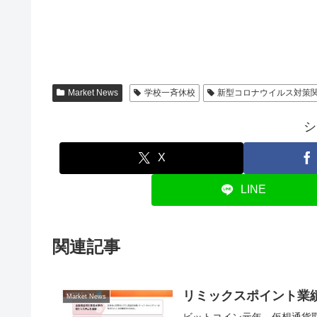
Market News
学校一斉休校
新型コロナウイルス対策
シ
X
LINE
関連記事
リミックスポイント業
Market News
ビットコイン元年、仮想通貨