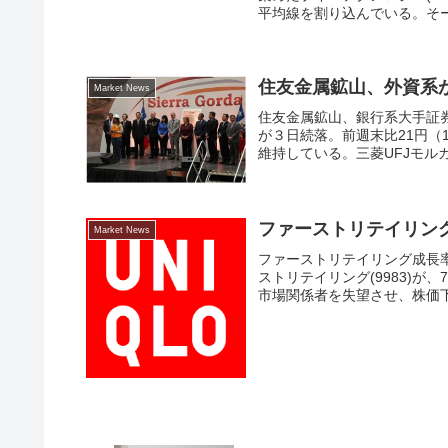
平均線を割り込んでいる。そーせ
住友金属鉱山、外資系
Market News
住友金属鉱山、銀行系大手証券
が３日続落。前週末比21円（1
維持している。三菱UFJモルガ
ファーストリテイリング
Market News
ファーストリテイリング成長
ストリテイリング(9983)が
市場関係者を失望させ、株価下