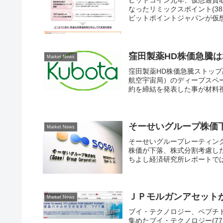
なったリミックスポイント(38
ビットポイントジャパンが仮想
窪田製薬HD株価急騰は
Market News
窪田製薬HD株価急騰ストップ高
航空宇宙局）のディープスペ
約を締結を発表した事が材料視
そーせいグループ株価
Market News
そーせいグループレーティング
株価が下落、株式分割考慮した2
ちよし経済研究所レポートでは
ＪＰモルガンアセット
Market News
ブイ・テクノロジー、ペプチ
集めたブイ・テクノロジー(7