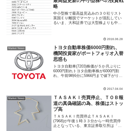
最高益更新の中小型株への投資戦
略
中小型株で最高益見込みの３０社リスト
英国ＥＵ離脱でマーケットが混乱してい
るいま、大和証券では大型株よりも中小
型株への投資が得策と考えを示してい
る。同証券の分析資料で２００３年以降
のパフォーマンスを比較すると、TOPIX
2016.06.28
Core 30は７％...
トヨタ自動車株価6000円割れ、
Market News
機関投資家がポートフォリオ入替
思惑も
トヨタ自動車(7203)株価が５か月ぶりに
6000円割れトヨタ自動車株が6000円割
れ、午前9時6分に5966円まで値下がりす
る場面があった。トヨタ株価が6000円を
割り込むのは約5ヶ月ぶりのこと。トラン
2017.04.04
プ政権が外交にシフトすると日本車に
影...
ＴＡＳＡＫＩ売買停止、ＴＯＢ報
Market News
道の真偽確認の為、株価はストッ
プ高
ＴＡＳＡＫＩ売買停止ＴＡＳＡＫＩ
(7968)が午後１時３３分から一時売買停
止となっている、東京証券取引所は「公
開買付に関する報道の真偽等の確認のた