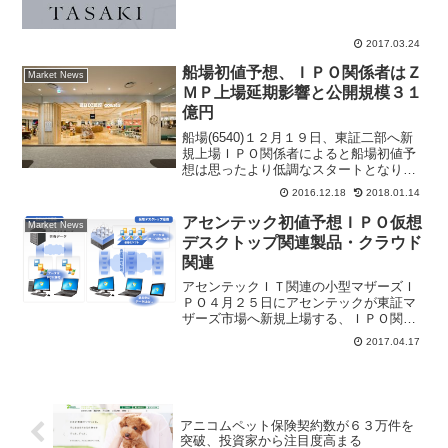
め」と公表している。一部大手マスメデ
ィアがＴＡＳＡＫＩがＭＢＯ（経営陣が
2017.03.24
参加する株式公開買付）...
船場初値予想、ＩＰＯ関係者はＺ
Market News
ＭＰ上場延期影響と公開規模３１
億円
船場(6540)１２月１９日、東証二部へ新
規上場ＩＰＯ関係者によると船場初値予
想は思ったより低調なスタートとなりそ
う。公開価格１２９０円を基準としたレ
2016.12.18
2018.01.14
ンジの狭い上下で初値がつくと予想され
る。同社は商業施設の企画、設計から監
アセンテック初値予想ＩＰＯ仮想
Market News
理、施工までトータ...
デスクトップ関連製品・クラウド
関連
アセンテックＩＴ関連の小型マザーズＩ
ＰＯ４月２５日にアセンテックが東証マ
ザーズ市場へ新規上場する、ＩＰＯ関係
者の間ではアセンテック評判が高く、公
2017.04.17
開価格を大幅に上回る４月の注目ＩＰＯ
と言われている。東京証券取引所は４月
１４日夕方、アセンテック...
アニコムペット保険契約数が６３万件を
突破、投資家から注目度高まる