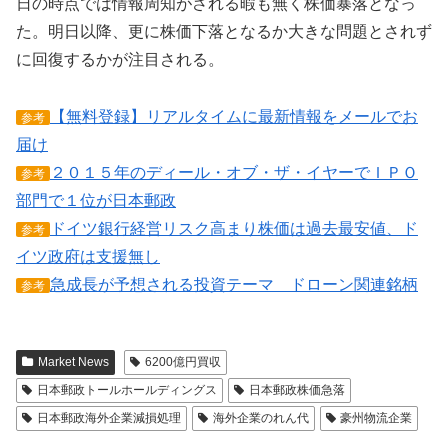
日の時点では情報周知がされる暇も無く株価暴落となっ
た。明日以降、更に株価下落となるか大きな問題とされず
に回復するかが注目される。
【無料登録】リアルタイムに最新情報をメールでお
参考
届け
２０１５年のディール・オブ・ザ・イヤーでＩＰＯ
参考
部門で１位が日本郵政
ドイツ銀行経営リスク高まり株価は過去最安値、ド
参考
イツ政府は支援無し
急成長が予想される投資テーマ ドローン関連銘柄
参考
Market News
6200億円買収
日本郵政トールホールディングス
日本郵政株価急落
日本郵政海外企業減損処理
海外企業のれん代
豪州物流企業