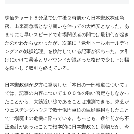
株価チャート５分足では午後２時前から日本郵政株価急
落、出来高急増となり商いを伴っての大幅安となった。あ
まりにも早いスピードで市場関係者の間では最初何が起き
たのかわからなかったが、次第に「豪州トールホールディ
ングスの減損処理」を検討している記事が伝わった。大引
けにかけて暴落とリバウンドが混ざった格好で少し下げ幅
を縮小して取引を終えている。
日本郵政側が夕方に発表した「本日の一部報道について」
では、記事の内容について１００％の強い否定をしなかっ
たことから、大筋近い線であることは推測できる。東芝が
ウェスチングハウスで数千億円単位の巨額減損をしたこと
で上場廃止の危機に陥っている。もっとも、数年前から不
正会計があったことで根本的に日本郵政とは別物だが、今