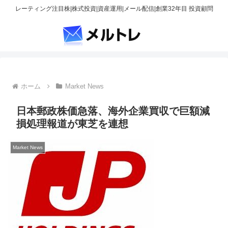
レーティング注目株|株式投資|資産運用|メール配信|創業32年目 投資顧問
ホーム
Market News
日本郵政株価急落、海外企業買収で巨額減
損処理報道が東芝を連想
Market News