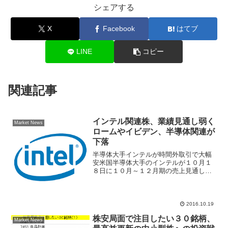
シェアする
X
Facebook
はてブ
LINE
コピー
関連記事
インテル関連株、業績見通し弱く
Market News
ロームやイビデン、半導体関連が
下落
半導体大手インテルが時間外取引で大幅
安米国半導体大手のインテルが１０月１
８日に１０月～１２月期の売上見通しを
発表。市場予想は１５９億ドルだった
が、１５７億ドルと予想を下回り時間外
取引でインテル株が急落した。インテル
業績見通しが弱いことで日本...
2016.10.19
株安局面で注目したい３０銘柄、
Market News