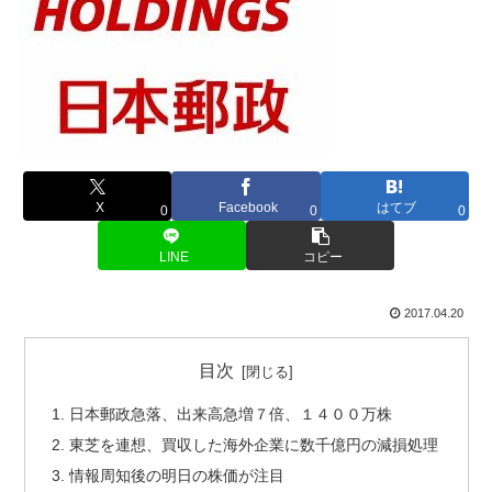
X
Facebook
はてブ
0
0
0
LINE
コピー
2017.04.20
目次
日本郵政急落、出来高急増７倍、１４００万株
東芝を連想、買収した海外企業に数千億円の減損処理
情報周知後の明日の株価が注目