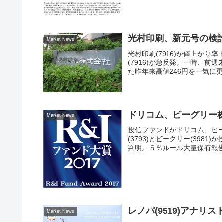
光村印刷、新元号の検
Market News
光村印刷(7916)が値上が
(7916)が急反発。一時、前週
た昨年来高値246円を一気に更
ドリコム、ビーグリー
Market News
投信ファンドがドリコム、ビ
(3793)とビーグリー(39
判明。５％ルール大量保有報告
レノバ(9519)アナ
Market News