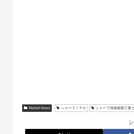
Market News
シャープＩＰＯ
シャープ鴻海精密工業と
シ