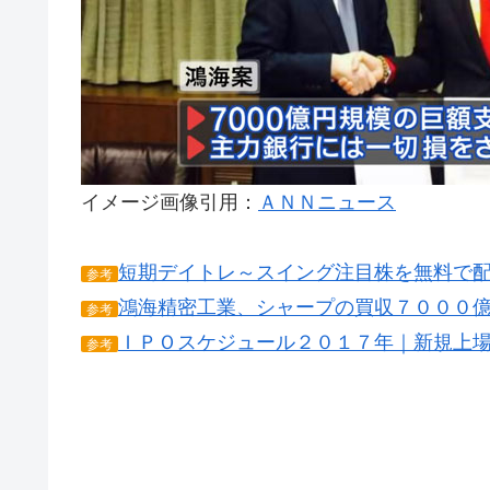
イメージ画像引用：
ＡＮＮニュース
短期デイトレ～スイング注目株を無料で
参考
鴻海精密工業、シャープの買収７０００
参考
ＩＰＯスケジュール２０１７年｜新規上
参考