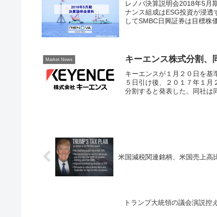
レノバ決算説明会2018年5
ナンス組成はESG投資が浸
してSMBC日興証券は目標株価を
キーエンス株式分割、
Market News
キーエンスが１月２０日を基準
５日引け後、２０１７年１月
分割すると発表した。同社は同
米国減税関連銘柄、米国売上高
トランプ大統領の議会演説控