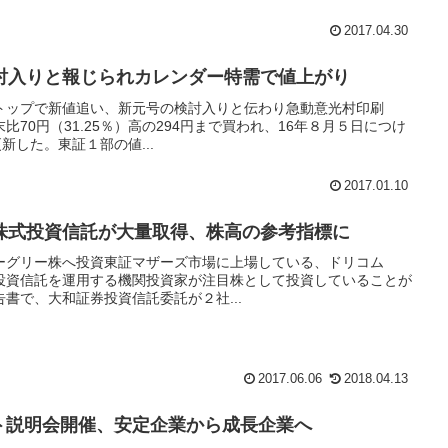
2017.04.30
討入りと報じられカレンダー特需で値上がり
り率トップで新値追い、新元号の検討入りと伝わり急動意光村印刷
末比70円（31.25％）高の294円まで買われ、16年８月５日につけ
新した。東証１部の値...
2017.01.10
株式投資信託が大量取得、株高の参考指標に
ーグリー株へ投資東証マザーズ市場に上場している、ドリコム
81)が投資信託を運用する機関投資家が注目株として投資していることが
書で、大和証券投資信託委託が２社...
2017.06.06
2018.04.13
リスト説明会開催、安定企業から成長企業へ