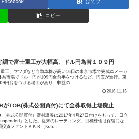
Facebook
はてブ
コピー
好調で富士重工が大幅高、ドル円為替１０９円
士重工、マツダなど自動車株が高い16日の東京市場で完成車メーカ
外為市場でドル・円が109円台前半をつけるなど、円安が進行。東
9円台をつける場面があり、収益の...
2016.11.16
RがTOB(株式公開買付)にて全株取得上場廃止
Ｂ（株式公開買付）野村證券は2017年4月27日付けをもって、日立
uspended」とした。従来のレーティング、目標株価は保留にな
資ファンドＫＫＲ（Koh...