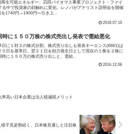
月期再生可能エネルギー、苅田バイオマス事業プロジェクト・ファイ
透する中で投資家の顔触れに変化。レノバがアナリスト説明会を開催
1740円→1900円へ引き上...
2018.07.10
同時に１５０万株の株式売出し発表で需給悪化
日に１対２の株式分割、株式売り出しも発表キーエンス(6861)は
２０日を基準日、翌２１日を効力発生日として現在の１株を２株に
時に１５０万の株式売り出しと、需給...
2016.12.06
比率高い日本企業は法人税減税メリット
え様子見姿勢続く、日本株見通しと注目株