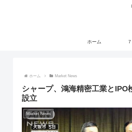
ホーム
７
ホーム
Market News
シャープ、鴻海精密工業とIP
設立
Market News