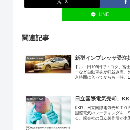
X
LINE
関連記事
新型インプレッサ受注
Market News
ドル・円109円でトヨタ、富
ーなど自動車株が軒並み高。
京時間に入ってからも一時、10
日立国際電気売却、KK
Market News
KKR、日立国際電気売却ＴＯ
国際電気のレーティングを「S
る。親会社の日立製作所が米国投