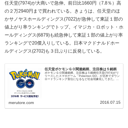
任天堂(7974)が大商いで急伸。前日比1660円（7.8％）高
の２万2940円まで買われている。きょうは、任天堂のほ
かサノヤスホールディングス(7022)が急伸して東証１部の
値上がり率ランキングでトップ。イマジカ・ロボット・ホ
ールディングス(6879)も続急伸して東証１部の値上がり率
ランキングで20傑入りしている。日本マクドナルドホー
ルディングス(2702)も３日ぶりに反発している。
任天堂ポケモンＧＯ関連銘柄、注目株は５銘柄
ポケモンＧＯ関連銘柄、注目株は５銘柄任天堂(7974)がリ
リースしたスマホゲーム「Pokemon GO」が北米でダウン
ロードランキング首位になるなど社会現象化してきた。お
そらく日本初のゲームで世界的なゲームになる兆し。ポケ
モンＧＯは、スマー...
2016.07.15
merutore.com