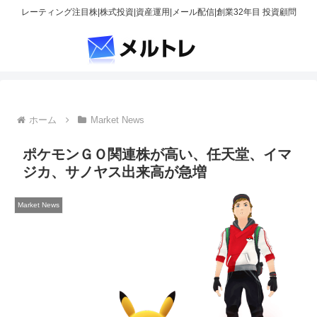
レーティング注目株|株式投資|資産運用|メール配信|創業32年目 投資顧問
ホーム
Market News
ポケモンＧＯ関連株が高い、任天堂、イマ
ジカ、サノヤス出来高が急増
Market News