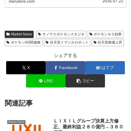
2016.07.22
merutore.com
Market News
サノヤスポケモンスタジオ
ポケモンＧＯ効果
ポケモンGO関連株
任天堂イマジカロボット
任天堂株価上昇
シェアする
X
Facebook
はてブ
LINE
コピー
関連記事
ＬＩＸＩＬグループ決算上方修
Market News
正、最終利益２８０億円→３８０