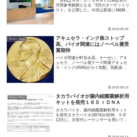
「決戦は９月」か？ＳＭＢＣ日興証券が
月間参考銘柄となる「9月のターゲットリ
スト」を公開した。今回は新規に4銘柄の
入替で、最近の傾向としては入替数がと
ても少ない。今年の相場は2006年と2010
年の時に似ており、前年に株価上昇した
反動があった...
2018.08.30
アキュセラ・インク株ストップ
Market News
高、バイオ関連にはノーベル賞受
賞期待
バイオ関連が軒並み高、そーせい、アキ
ュセラ、ノーベル賞テーマ関連アキュセ
ラ・インク(4589)がカイ気配。気配値を
２１日終値比１５０円（１５．４％）高
の１１２５円まで切り上げ、同水準で取
引が成立した後も買いが流入している。
きょうは、マザーズ...
2016.09.23
タカラバイオが腸内細菌叢解析用
Market News
キットを発売１６Ｓ ｒＤＮＡ
タカラバイオ、腸内細菌叢解析用キット
を発売タカラバイオ(4974)が続伸、９月
12日に、次世代シーケンサーを用いて細
菌叢を解析するための研究用ＰＣＲキッ
ト「16Ｓ（Ｖ3-Ｖ4）」を今月３０日より
発売すると発表しした。細菌叢とは多様
2016.09.14