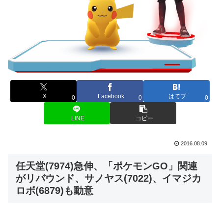
X
Facebook
はてブ
0
0
0
LINE
コピー
2016.08.09
任天堂(7974)急伸、「ポケモンGO」関連
がリバウンド、サノヤス(7022)、イマジカ
ロボ(6879)も動意