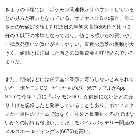
きょうの市場では、ポケモン関連株がリバウンドしている
との見方が有力となっている。サノヤスＨＤの場合、前日
８日の安値273円は７月25日の年初来高値865円と比べ３
分の１以下の水準となっており、値ごろ感からの買いや、
自律反発狙いの買いが入りやすい。直近の急落の反動が大
きく、値動きに注目した向きの短期資金も呼び込んでいる
ようだ。
また、期待ほどには任天堂の業績に寄与しないとみられて
いた「ポケモンGO」だったものの、米アップルがApp
Storeで今年７月に「ポケモンGO」が前例にないほどの売
り上げを記録したと発表していることもあり、ポケノミク
スが一過性のブームではなく、意外と長期化するのではな
いかとの期待も根強いようだ。モバイルバッテリー関連の
メルコホールディングス(6676)も高い。