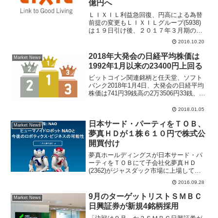
億円へ
ＬＩＸＩＬ利益急回復、円高による為替
前提の変更もＬＩＸＩＬグループ(5938)
は１９日引け後、２０１７年３月期の連
結利益見通しを上方修正した。最終損益
2016.10.20
は２８０億円の黒字から３８０億円の黒
字（前期は２５６億５００万円の赤字）
2018年大発会の日経平均株価は
Market News
へ引き上げられた。...
1992年1月以来の23400円上回る
ビットコイン関連銘柄と任天堂、ソフト
バンク2018年1月4日、大発会の日経平均
株価は741円39銭高の2万3506円33銭、
TOPIXは46.26ポイント高の1863.82ポイ
ントで終了と大幅高となった。東証一部
2018.01.05
の出来高は16億9065万株...
日本サード・パーティをＴＯＢ、
Market News
夢真ＨＤが１株６１０円で株式公
開買付け
夢真ホールディングスが日本サード・パ
ーティをＴＯＢにて子会社化夢真ＨＤ
(2362)がジャスダック市場に上場してい
る日本サード・パーティ(2488)をＴＯＢ
2016.09.28
（株式公開買い付け）すると発表した。
公表された資料によると日本サード・パ
9月のターゲットリストＳＭＢＣ
Market News
ーティ、１株６...
日興証券が新規4銘柄採用