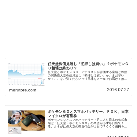
任天堂株価見通し「初押しは買い」？ポケモンＧ
Ｏ相場は終わり？
任天堂とポケモンＧＯ、アナリストが評価する業績と株価
の関係任天堂株価見通し「初押しは買い」か、まだ早い
か？ここをご覧ください⇒注目株をメールでお届け！無料
登録任天堂 7/26終値 ２万３５９０円 ＋３７０円昨日
はストップ安まで売り込まれた任...
2016.07.27
merutore.com
ポケモンＧＯとスマホバッテリー、ＦＤＫ、日本
マイクロが有望株
ポケモンＧＯとスマホバッテリー７月に入り日本の株式市
場は「任天堂・ポケモンＧＯ」の単語が必ず毎日出てく
る。さすがに任天堂の売買代金が１日で７０００億円を超
えるのはスゴイ。時価総額経営など言われ、株が高かった
ＩＴバブルの時でさえ個別銘柄の売買...