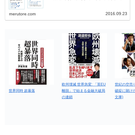
ピタルゲインで儲ける投資家、配当や株主優待などをイン
カムゲインと言います。上場企業は株...
2016.09.23
merutore.com
欧州壊滅 世界急変: 「英EU
世紀の空売
世界同時 超暴落
離脱」で始まる金融大破局
破綻に賭けた
の連鎖
文庫)