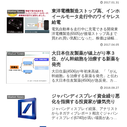
比5.1％減）へ、営業利益は1000億円から
2017.01.31
300億円（同67.2％減）へ、...
東洋電機製造ストップ高、インホ
Market News
イールモータ走行中のワイヤレス
給電
電気自動車を走行中に充電できる開発東
洋電機製造(6505)が後場ストップ高まで
買われ買い気配になった。株価は値幅制
限上限の400円高、2068円まで上昇し
2017.04.05
た。午後2時過ぎには2068円買い注文40
万8900株/売り注文16万8600株と大幅...
大日本住友製薬が値上がり率３
Market News
位、がん幹細胞を治療する新薬を
発売
大日住薬(4506)が年初来高値、「『がん
幹細胞』を治療する新薬を発売」と伝わ
る大日本住友製薬(4506)が急反発。カイ
気配スタートし、前日比160円（8.6％）
2016.09.27
高の2028円で寄り付き、７月21日の年初
来高値2000円を更新した。27日付...
ジャパンディスプレイ資金繰り悪
Market News
化を指摘する投資家が嫌気売り
ジャパンディスプレイ続落、アナリスト
からネガティブレポート相次ぐジャパン
ディスプレイ(6740)が高い場面があった
ものの、実に７営業日続落。９日発表の
17年３月期第１四半期決算をきっかけに