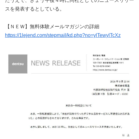
たうえで、きょう午後４時に同社としてのニュースリリー
スを発表するとしている。
【ＮＥＷ】無料体験メールマガジンの詳細
https://1lejend.com/stepmail/kd.php?no=ylTewylTcXz