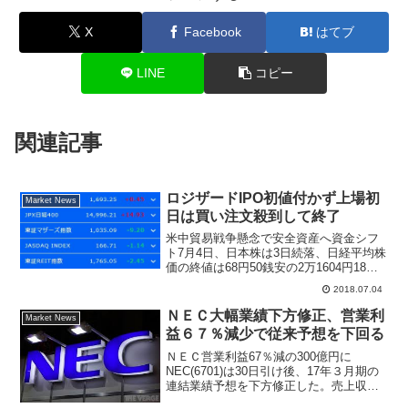
X
Facebook
はてブ
LINE
コピー
関連記事
ロジザードIPO初値付かず上場初
Market News
日は買い注文殺到して終了
米中貿易戦争懸念で安全資産へ資金シフ
ト7月4日、日本株は3日続落、日経平均株
価の終値は68円50銭安の2万1604円18
銭、TOPIXは3日ぶりの反発で0.45ポイン
2018.07.04
ト高の1693.40ポイントで終了。東証一部
の出来高は13億1123万株、...
ＮＥＣ大幅業績下方修正、営業利
Market News
益６７％減少で従来予想を下回る
ＮＥＣ営業利益67％減の300億円に
NEC(6701)は30日引け後、17年３月期の
連結業績予想を下方修正した。売上収益
は２兆8800億円から２兆6800億円（前期