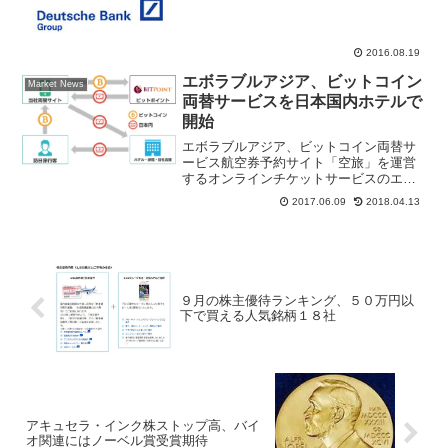
判明した、同社の資金繰りに対する懸念
や、厳しい業績を...
2016.08.19
エボラブルアジア、ビットコイン
Market News
両替サービスを日本国内ホテルで
開始
エボラブルアジア、ビットコイン両替サ
ービス航空券予約サイト「空旅」を運営
するオンラインチケットサービスのエボ
ラブルアジア(6191)がビットコイン関連
2017.06.09
2018.04.13
銘柄としての注目材料で大幅高。同社が
契約する日本国内のホテル・旅館など１
４００施設でビット...
９月の株主優待ランキング、５０万円以
下で買える人気銘柄１８社
アキュセラ・インク株ストップ高、バイ
オ関連にはノーベル賞受賞期待