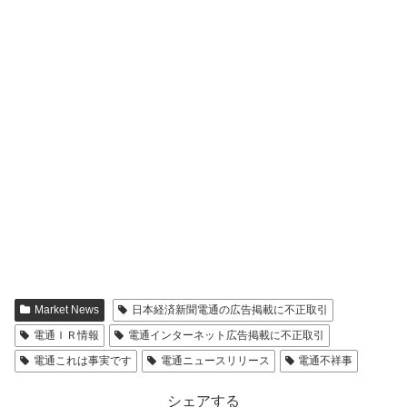
Market News
日本経済新聞電通の広告掲載に不正取引
電通ＩＲ情報
電通インターネット広告掲載に不正取引
電通これは事実です
電通ニュースリリース
電通不祥事
シェアする