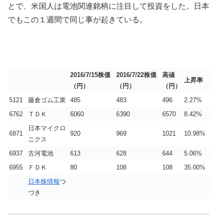
とで、米国人は電池関連銘柄に注目して投資をした。日本
でもこの１週間で同じ事が起きている。
2016/7/15株価
2016/7/22株価
高値
上昇率
（円）
（円）
（円）
5121
藤倉ゴム工業
485
483
496
2.27%
6762
ＴＤＫ
6060
6390
6570
8.42%
日本マイクロ
6871
920
969
1021
10.98%
ニクス
6937
古河電池
613
628
644
5.06%
6955
ＦＤＫ
80
108
108
35.00%
日本株情報
つ
づき