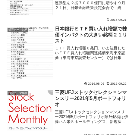
連動型を２兆７０００億円に増やす９月
２１日、日銀金融政策決定会合で「総括
的検証」を行い、金融機関に配慮した内
容となった。後場に入り三菱ＵＦＪフィ
2016.09.21
ナンシャル・グループ、みずほフィナン
シャルグループ、三井住友...
日本銀行ＥＴＦ買い入れ増額で株
投資テーマ銘柄
価インパクトの大きい銘柄２１リ
スト
ＥＴＦ買入れ増額６兆円、いま注目した
いＥＴＦ買入れ増額関連銘柄東海東京証
券（東海東京調査センター）では日銀が
ＥＴＦ購入額を３兆３０００億円から６
兆円に増額したことを受け、今後は需給
改善期待の高まる銘柄に注目が集まりそ
うと指摘。需給改善が見込...
2016.08.06
2016.09.22
三菱UFJストックセレクションマ
投資テーマ銘柄
ンスリー2021年5月ポートフォリ
オ
三菱UFJストックセレクションマンスリ
ー2021年5月ポートフォリオ除外銘柄は伊
藤ハム米久ホールディングス、新規採用
銘柄オリエンタルランド、日本電産。構
成銘柄は21銘柄。