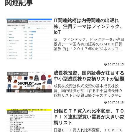
関連記事
IT関連銘柄は内需関連の出遅れ
投資テーマ銘柄
株、注目テーマはフィンテック、
IoT
IoT、フィンテック、ビッグデータが注目
投資テーマ国内有力証券のＳＭＢＣ日興
証券では「２０１７年のビジネスソフ
ト・ＩＴサービスのファンダメンタルズ
は昨年と同等か、それ以上に良好とみて
いる」と週報で特集記事を掲載してい
2017.01.15
る。２０１７年為替市場の...
成長株投資、国内証券が注目する
投資テーマ銘柄
中小型成長株９銘柄リストが話題
成長株投資は株式投資の基本成長株投
資、国内証券が注目する中小型成長株９
銘柄リストが話題日経ジャスダック平均
が２月１０日～３月１０日まで２１日連
2017.03.18
続で上昇した、中小型株物色が活況で日
経ジャスダック平均２１日続伸するのは
日銀ＥＴＦ買入れ比率変更、ＴＯ
投資テーマ銘柄
１３年ぶり、３０００円の節...
ＰＩＸ連動型買い需要が大きい銘
柄リスト
日銀ＥＴＦ買入れ比率変更、ＴＯＰＩＸ