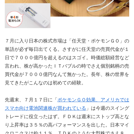
７月に入り日本の株式市場は「任天堂・ポケモンＧＯ」の
単語が必ず毎日出てくる。さすがに任天堂の売買代金が１
日で７０００億円を超えるのはスゴイ。時価総額経営など
言われ、株が高かったＩＴバブルの時でさえ個別銘柄の売
買代金が７０００億円なんて無かった。長年、株の世界を
見てきたがこんなのは初めての経験。
先週末、７月１７日に「
ポケモンＧＯ効果、アメリカでは
スマホ向け電池関連株が買われている
」は今週のスイング
トレードに役立ったはず。ＦＤＫは週末にストップ高とな
り上昇率は３５％の高パフォーマンスを出した。日本マイ
クロニクスは約１１％、ＴＤＫのような大型株でさえ８．