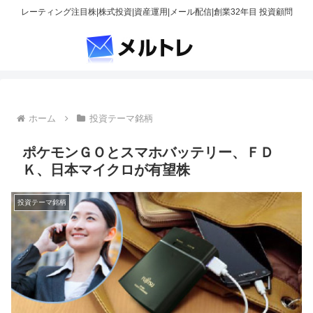
レーティング注目株|株式投資|資産運用|メール配信|創業32年目 投資顧問
ホーム
投資テーマ銘柄
ポケモンＧＯとスマホバッテリー、ＦＤ
Ｋ、日本マイクロが有望株
投資テーマ銘柄