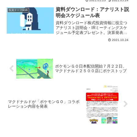
2021.05.23
2021.05.24
資料ダウンロード：アナリスト説
投資テーマ銘柄
明会スケジュール表
資料ダウンロード株式投資情報に役立つ
アナリスト説明会・IRミーティングスケ
ジュール予定表プレゼント。決算発表シ
ーズンに証券アナリスト向け説明会が開
2021.10.24
催されます、レーティング変更、目標株
価変更などアナリストレポート作成され
るタイミングはアナリスト説明会の後に
なるので
ポケモンＧＯ日本配信開始７月２２日、
マクドナルド２５００店にポケストップ
マクドナルドが「ポケモンＧＯ」コラボ
レーション内容を発表