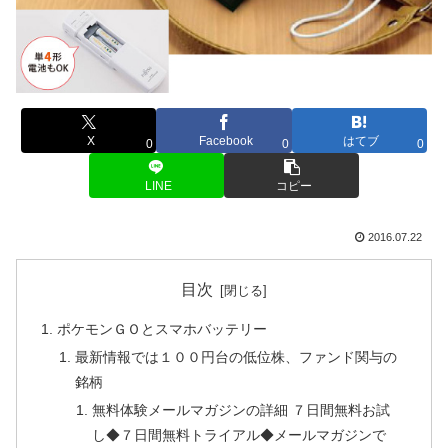
X
Facebook
はてブ
0
0
0
LINE
コピー
2016.07.22
目次
ポケモンＧＯとスマホバッテリー
最新情報では１００円台の低位株、ファンド関与の
銘柄
無料体験メールマガジンの詳細 ７日間無料お試
し◆７日間無料トライアル◆メールマガジンで