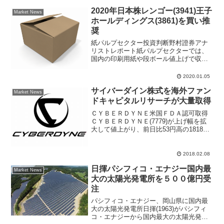
2020年日本株レンゴー(3941)王子
Market News
ホールディングス(3861)を買い推
奨
紙パルプセクター投資判断野村證券アナ
リストレポート紙パルプセクターでは、
国内の印刷用紙や段ボール値上げで収益
性が大幅に回復したため、2021年3月期の
増益率は鈍化すると予想。パルプ価格は
2020.01.05
在庫調整の進展により上昇に転じるとみ
サイバーダイン株式を海外ファン
て、段ボールのマー...
Market News
ドキャピタルリサーチが大量取得
ＣＹＢＥＲＤＹＮＥ米国ＦＤＡ認可取得
ＣＹＢＥＲＤＹＮＥ(7779)が上げ幅を拡
大して値上がり、前日比53円高の1818円
で取引を終えた。米国投資ファンドのキ
ャピタル・リサーチ・アンド・マネージ
メントが同社株を大量に買っていること
2018.02.08
がわかり買い...
日揮パシフィコ・エナジー国内最
Market News
大の太陽光発電所を５００億円受
注
パシフィコ・エナジー、岡山県に国内最
大の太陽光発電所日揮(1963)がパシフィ
コ・エナジーから国内最大の太陽光発電