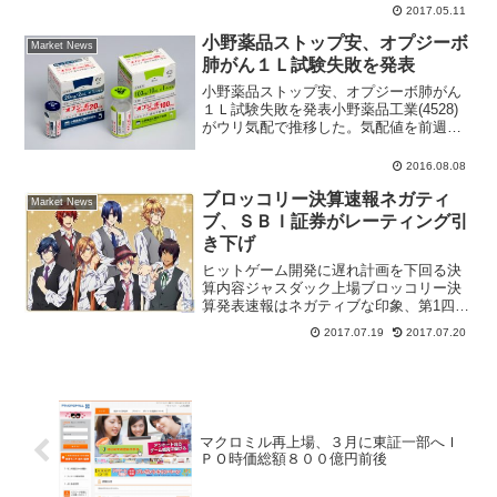
所を受注した。受注額は５００億円規模
2017.05.11
で２０１９年秋に完成予定、場所は岡山
県美作市。原油価格低迷で石油精製プラ
小野薬品ストップ安、オプジーボ
Market News
ントなどの事業が悪...
肺がん１Ｌ試験失敗を発表
小野薬品ストップ安、オプジーボ肺がん
１Ｌ試験失敗を発表小野薬品工業(4528)
がウリ気配で推移した。気配値を前週末
比700円ストップ安水準の2881円まで切
り下げ、大引けで比例配分となった。年
2016.08.08
初来安値を更新している。現地時間５日
ブロッコリー決算速報ネガティ
にOpdiv...
Market News
ブ、ＳＢＩ証券がレーティング引
き下げ
ヒットゲーム開発に遅れ計画を下回る決
算内容ジャスダック上場ブロッコリー決
算発表速報はネガティブな印象、第1四半
期は大幅減収、赤字転落となった。ＳＢ
2017.07.19
2017.07.20
Ｉ証券アナリストレポートでは、投資判
断を「強気」から「中立」に引き下げ、
目標株価1000円を継...
マクロミル再上場、３月に東証一部へＩ
ＰＯ時価総額８００億円前後