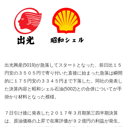
出光興産(5019)が急落してスタートとなった、前日比１５
円安の３５０５円で寄り付いた直後に始まった急落は瞬間
的に１７５円安の３３４５円まで下落した。同社の発表し
た決算内容と昭和シェル石油(5002)との合併についてが手
掛かり材料となった模様。
７日引け後に発表した２０１７年３月期第三四半期決算
は、原油価格の上昇で在庫評価が９２億円の利益が発生。