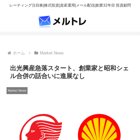
レーティング注目株|株式投資|資産運用|メール配信|創業32年目 投資顧問
ホーム
Market News
出光興産急落スタート、創業家と昭和シェ
ル合併の話合いに進展なし
Market News