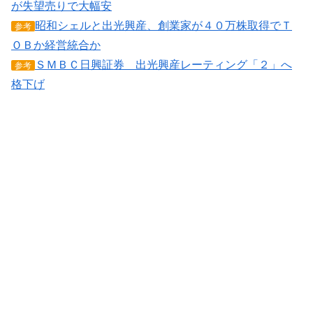
が失望売りで大幅安
昭和シェルと出光興産、創業家が４０万株取得でＴ
参考
ＯＢか経営統合か
ＳＭＢＣ日興証券 出光興産レーティング「２」へ
参考
格下げ