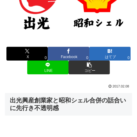
X
Facebook
はてブ
0
0
0
LINE
コピー
2017.02.08
出光興産創業家と昭和シェル合併の話合い
に先行き不透明感