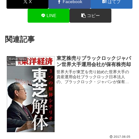
X
Facebook
はてブ
LINE
コピー
関連記事
東芝株売りブラックロックジャパ
Market News
ン世界大手運用会社が保有株売却
世界大手が東芝を売り始めた世界大手の
資産運用会社ブラックロック日本法人
の、ブラックロック・ジャパンが保有す
る東芝株を大量に売っていたことがわか
った。２０１７年８月４日に提出された
５％ルール大量保有報告書で内容が明ら
かになった。保有株比率は5...
2017.08.05