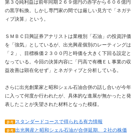
第３Ｑ純利益は前年同期２６９億円の赤字から６０６億円
の黒字転換。しかし専門家の間では厳しい見方で「ネガテ
ィブ決算」という。
ＳＭＢＣ日興証券アナリストは業種別「石油」の投資評価
を「強気」としているが、出光興産個別のレーティングは
「２」、目標株価２３００円と時価を大きく下回る設定と
なっている。今回の決算内容に「円高で有機ＥＬ事業の収
益改善は顕在化せず」とネガティブと分析している。
さらに出光創業家と昭和シェル石油合併の話し合いが今年
に入って何度か行われたが、具体的な進展が無かったと発
表したことが失望された材料となった模様。
スタンダードコースで得られる有力情報
参考
出光興産と昭和シェル石油が合併延期、２社の株価
参考