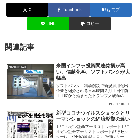
X
Facebook
はてブ
LINE
コピー
関連記事
米国インフラ投資関連銘柄が高
Market News
い、信越化学、ソフトバンクが大
幅高
ソフトバンク、議会演説で新規雇用創出
企業と紹介される日本時間３月１日午前
１１時から始まったトランプ大統領の議
会演説は無難に過ぎて、午後の日経平均
2017.03.01
株価は高く始まった。議会演説で新規雇
用創出した企業としてソフトバンク、ボ
新型コロナウイルスショックとリ
Market News
ーイング、GMなど名指し...
ーマンショックの経済影響の違い
JPモルガン証券アナリストレポートJPモ
ルガン証券アナリストレポート銀行セク
ターは、今回の新型コロナ危機はリーマ