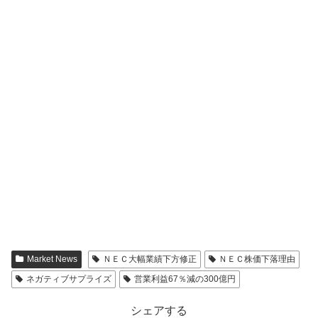
Market News
ＮＥＣ大幅業績下方修正
ＮＥＣ株価下落理由
ネガティブサプライズ
営業利益67％減の300億円
シェアする