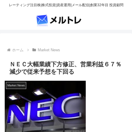
レーティング注目株|株式投資|資産運用|メール配信|創業32年目 投資顧問
ホーム
Market News
ＮＥＣ大幅業績下方修正、営業利益６７％
減少で従来予想を下回る
Market News