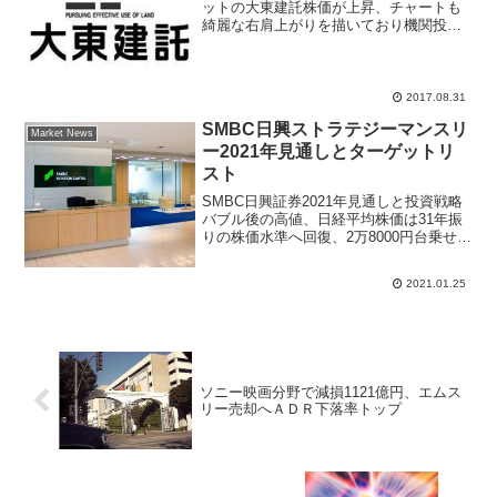
ットの大東建託株価が上昇、チャートも
綺麗な右肩上がりを描いており機関投資
家の継続的な買いが入っていると推測さ
れる。株価は前日比130円高の19495円、
8月7日につけた上場来高値を再び更新し
そうな展開とな...
2017.08.31
SMBC日興ストラテジーマンスリ
Market News
ー2021年見通しとターゲットリ
スト
SMBC日興証券2021年見通しと投資戦略
バブル後の高値、日経平均株価は31年振
りの株価水準へ回復、2万8000円台乗せと
なって株式市場は盛り上がっている。米
国金利低下が余剰資金が株式市場へ回り
2021.01.25
過剰流動性相場を作り上げている。証券
業界大手S...
ソニー映画分野で減損1121億円、エムス
リー売却へＡＤＲ下落率トップ