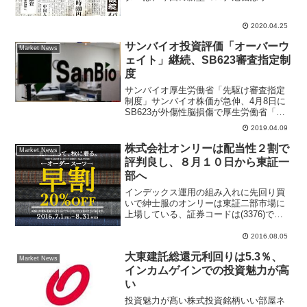
ン危機と比べ経済活動への影響は大きい
ものの期間が短いという特性があり、与
2020.04.25
信費用はリーマン危機時ほど上昇しない
可能性があると指摘。...
サンバイオ投資評価「オーバーウ
Market News
ェイト」継続、SB623審査指定制
度
サンバイオ厚生労働省「先駆け審査指定
制度」サンバイオ株価が急伸、4月8日に
SB623が外傷性脳損傷で厚生労働省「先
駆け審査指定制度」の対象品目に指定さ
2019.04.09
れたことが買い手掛かり材料。投資家は
バイオベンチャーの材料性と株価の値動
株式会社オンリーは配当性２割で
Market News
きに関心が高い。三...
評判良し、８月１０日から東証一
部へ
インデックス運用の組み入れに先回り買
いで紳士服のオンリーは東証二部市場に
上場している、証券コードは(3376)で８
月４日に東証一部銘柄へ指定されたこと
で株価上昇。前日比２０円高の９４３円
2016.08.05
まで買われる場面があった。ニュースで
大東建託総還元利回りは5.3％、
は「社名を騙った迷...
Market News
インカムゲインでの投資魅力が高
い
投資魅力が髙い株式投資銘柄いい部屋ネ