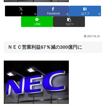
X
Facebook
はてブ
0
0
0
LINE
コピー
2017.01.31
ＮＥＣ営業利益67％減の300億円に