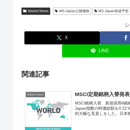
Market News
MS-Japan公開価格
MS-Japan初値予想
シ
X
LINE
関連記事
MSCI定期銘柄入替発
Market News
MSCI銘柄入替、新規採用4銘
Japan指数の時価総額を0.22
的大幅な見直しをした。日本株に