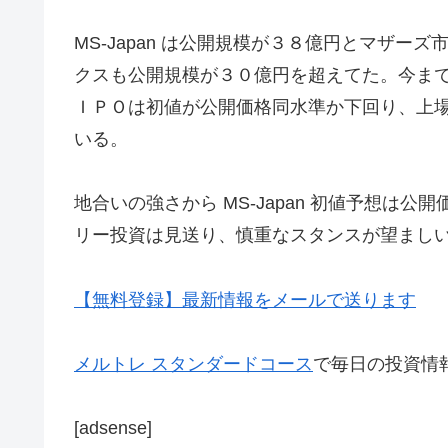
MS-Japan は公開規模が３８億円とマザ
クスも公開規模が３０億円を超えてた。今ま
ＩＰＯは初値が公開価格同水準か下回り、上
いる。
地合いの強さから MS-Japan 初値予想は
リー投資は見送り、慎重なスタンスが望まし
【無料登録】最新情報をメールで送ります
メルトレ スタンダードコース
で毎日の投資情
[adsense]