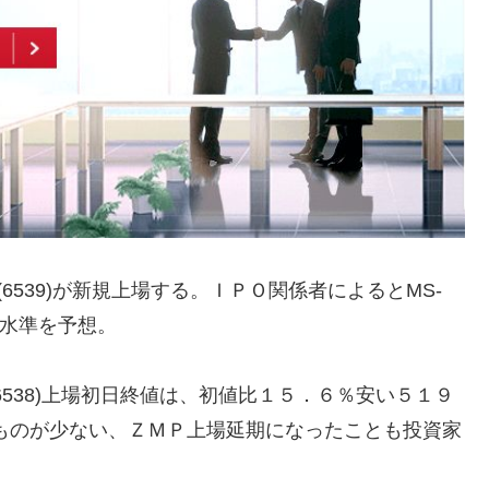
(6539)が新規上場する。ＩＰＯ関係者によるとMS-
い水準を予想。
538)上場初日終値は、初値比１５．６％安い５１９
ものが少ない、ＺＭＰ上場延期になったことも投資家