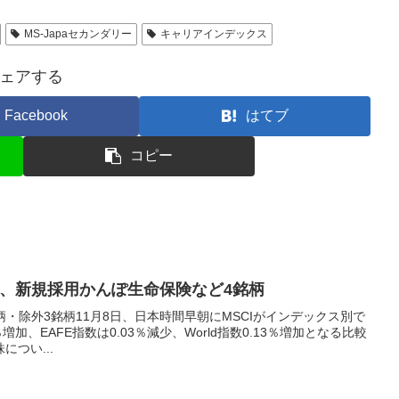
MS-Japaセカンダリー
キャリアインデックス
ェアする
Facebook
はてブ
コピー
表、新規採用かんぽ生命保険など4銘柄
柄・除外3銘柄11月8日、日本時間早朝にMSCIがインデックス別で
％増加、EAFE指数は0.03％減少、World指数0.13％増加となる比較
つい...