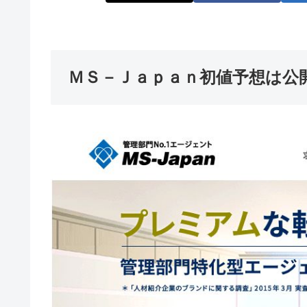
ＭＳ－Ｊａｐａｎ初値予想は公