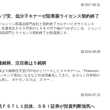
2017.08.31
ップ安、低分子キナーゼ阻害薬ライセンス契約終了
ジョンソン医薬品部門会社と契約終了カルナバイオサイエンス
気配、先週末比５００円安の１５８０円で値がつかずにいる。ジョンソ
品部門とライセンス契約終了が投資家にネ...
2016.08.08
連銘柄、注目株は５銘柄
５銘柄任天堂(7974)がリリースしたスマホゲーム「Pokemon
ランキング首位になるなど社会現象化してきた。おそらく日本初の
兆し。ポケモンＧＯは、スマー...
2016.07.15
抗ＦＳＴＬ１抗体、ＳＢＩ証券が投資判断強気へ