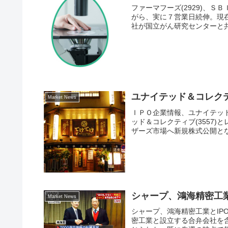
ファーマフーズ(2929)、Ｓ
がら、実に７営業日続伸。現
社が国立がん研究センターと共
ユナイテッド＆コレク
Market News
ＩＰＯ企業情報、ユナイテッ
ッド＆コレクティブ(3557)
ザーズ市場へ新規株式公開とな
シャープ、鴻海精密工
Market News
シャープ、鴻海精密工業とIP
密工業と設立する合弁会社を