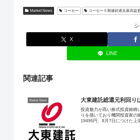
Market News
コーセー
コーセー５期連続過去最高益
シ
X
LINE
関連記事
大東建託総還元利回りは
Market News
投資魅力が髙い株式投資銘柄
りを描いており機関投資家の
19495円、8月7日につけた