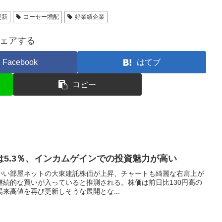
更新
コーセー増配
好業績企業
ェアする
Facebook
はてブ
コピー
5.3％、インカムゲインでの投資魅力が高い
いい部屋ネットの大東建託株価が上昇、チャートも綺麗な右肩上が
継続的な買いが入っていると推測される。株価は前日比130円高の
上場来高値を再び更新しそうな展開とな...