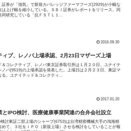
ＢＩ証券が「強気」で新規カバレッジファーマフーズ(2929)が小幅な
在は上げ幅を縮小している。ＳＢＩ証券がレポートをリリース。同
同研究している「抗ＦＳＴＬ１...
2016.09.30
ティブ、レノバ上場承認、2月23日マザーズ上場
ド＆コレクティブ、レノバ東京証券取引所は１月２０日、ユナイテ
とレノバ(9519)の上場承認を発表した。上場日は２月２３日、東証マ
る。ユナイテッド＆コレクティ...
2017.01.20
業とIPO検討、医療健康事業関連の合弁会社設立
O検討東証二部上場のシャープ(6753)は台湾精密機械大手の鴻海精
含めて、３社をＩＰＯ（新規上場）させる検討をしていることが報