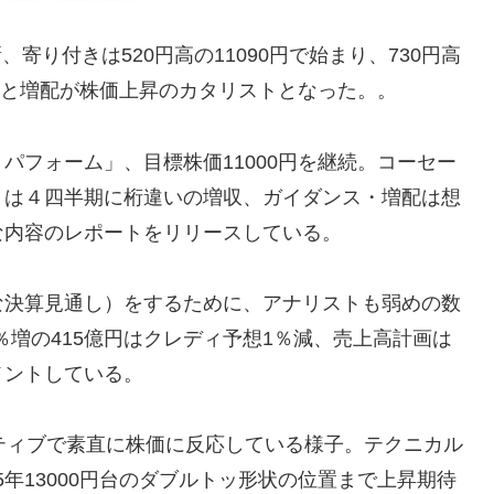
、寄り付きは520円高の11090円で始まり、730円高
業績と増配が株価上昇のカタリストとなった。。
パフォーム」、目標株価11000円を継続。コーセー
トは４四半期に桁違いの増収、ガイダンス・増配は想
な内容のレポートをリリースしている。
な決算見通し）をするために、アナリストも弱めの数
6％増の415億円はクレディ予想1％減、売上高計画は
メントしている。
ティブで素直に株価に反応している様子。テクニカル
15年13000円台のダブルトッ形状の位置まで上昇期待