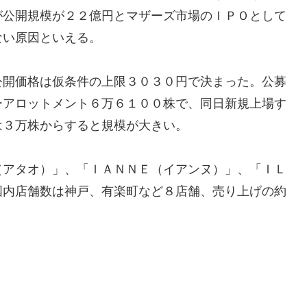
が公開規模が２２億円とマザーズ市場のＩＰＯとして
ない原因といえる。
公開価格は仮条件の上限３０３０円で決まった。公募
ーアロットメント６万６１００株で、同日新規上場す
は３万株からすると規模が大きい。
（アタオ）」、「ＩＡＮＮＥ（イアンヌ）」、「ＩＬ
国内店舗数は神戸、有楽町など８店舗、売り上げの約