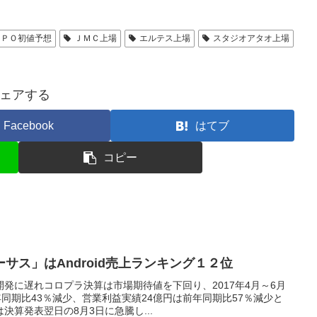
ＩＰＯ初値予想
ＪＭＣ上場
エルテス上場
スタジオアタオ上場
ェアする
Facebook
はてブ
コピー
サス」はAndroid売上ランキング１２位
発に遅れコロプラ決算は市場期待値を下回り、2017年4月～6月
年同期比43％減少、営業利益実績24億円は前年同期比57％減少と
決算発表翌日の8月3日に急騰し...