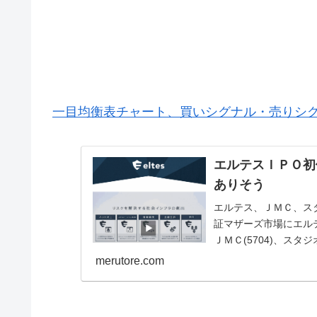
一目均衡表チャート、買いシグナル・売りシ
エルテスＩＰＯ初
ありそう
エルテス、ＪＭＣ、ス
証マザーズ市場にエルテ
ＪＭＣ(5704)、スタ
ＩＰＯ...
merutore.com