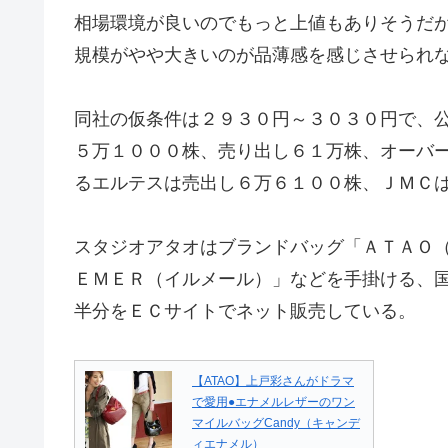
相場環境が良いのでもっと上値もありそうだ
規模がやや大きいのが品薄感を感じさせられ
同社の仮条件は２９３０円～３０３０円で、
５万１０００株、売り出し６１万株、オーバ
るエルテスは売出し６万６１００株、ＪＭＣ
スタジオアタオはブランドバッグ「ＡＴＡＯ
ＥＭＥＲ（イルメール）」などを手掛ける、
半分をＥＣサイトでネット販売している。
【ATAO】上戸彩さんがドラマ
で愛用●エナメルレザーのワン
マイルバッグCandy（キャンデ
ィエナメル）