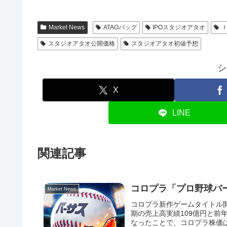
Market News
ATAOバッグ
IPOスタジオアタオ
スタジオアタオ公開価格
スタジオアタオ初値予想
シ
X
LINE
関連記事
コロプラ「プロ野球バー
Market News
コロプラ新作ゲームタイトル開
期の売上高実績109億円と前
なったことで、コロプラ株価は