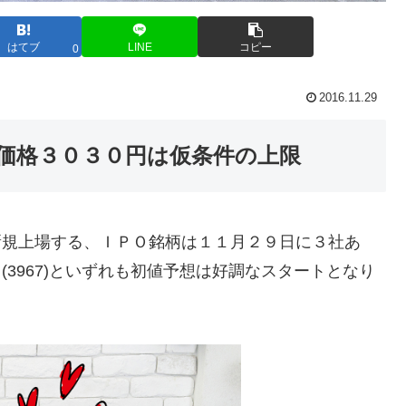
はてブ
LINE
コピー
0
2016.11.29
価格３０３０円は仮条件の上限
に新規上場する、ＩＰＯ銘柄は１１月２９日に３社あ
ス(3967)といずれも初値予想は好調なスタートとなり