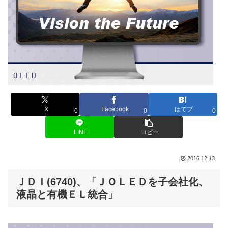
X
Facebook
はてブ
0
0
0
LINE
コピー
2016.12.13
ＪＤＩ(6740)、「ＪＯＬＥＤを子会社化、
液晶と有機ＥＬ統合」