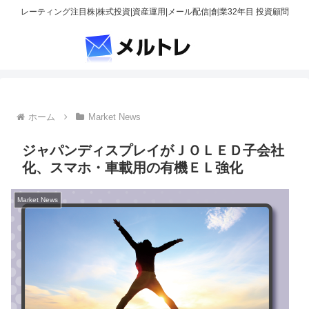
レーティング注目株|株式投資|資産運用|メール配信|創業32年目 投資顧問
ホーム
Market News
ジャパンディスプレイがＪＯＬＥＤ子会社
化、スマホ・車載用の有機ＥＬ強化
Market News