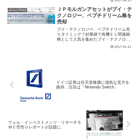
2017.09.15
の、９月に入り７４４円の安値まで株価
下落となった。クレディスイス証券は投
ＪＰモルガンアセットがブイ・テ
資判断「ニュートラル...
Market News
クノロジー、ペプチドリーム株を
売却
ブイ・テクノロジー、ペプチドリーム売
りタイミング？好業績で有機ＥＬ関連銘
柄として人気を集めたブイ・テクノロジ
ー(7717)が続落、日足チャートは高値圏
2017.01.11
で大陰線を描き短期線５日移動平均線を
割り込んでいる。そーせいグループ
(4565)と並んで人...
ドイツ証券は任天堂株価に強気な見方を
維持、注目は「Nintendo Switch」
ウェル・インベストメンツ・リサーチＳ
ＭＣ空売りレポートが話題に