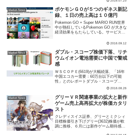
2016.07.25
かり、業績の良い小売セクターの人気株
として買われているところへ、外国人投
ポケモンＧＯが５つのギネス新記
Market News
資家からも...
録、１日の売上高は１０億円
Pokemon GO + Super MARIO RUN世界
中が熱狂しているPokemon GO が大きな
経済効果をもたらしている。サービス開
始から１か月で登録者数１億人突破、ギ
ネスブックに記載される世界記録を５つ
2016.09.12
持っている。◆ポケモンＧＯ...
ダブル・スコープ株価下落、リチ
Market News
ウムイオン電池需要に中国で警戒
感
ＷＳＣＯＰＥ(6619)が大幅続落、「16年
中国エコカー需要：60万台以下の可能
性」とのレポートダブル・スコープ
(6619)が大幅に４日続落。前日比81円
2016.08.26
（5.7％）安の1340円まで売られている。
きょうは野村証券が「16年中国エコカー
グリーＶＲ関連事業の拡大と新作
Market News
需要...
ゲーム売上高再拡大が株価カタリ
スト
クレディスイス証券、グリーとミクシィ
目標株価引き下げグリー(3632)株価が軟
調に推移、６月には新作ゲーム期待感か
ら１１１３円の高値まで買われたもの