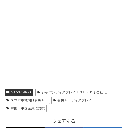
Market News
ジャパンディスプレイＪＯＬＥＤ子会社化
スマホ車載向け有機ＥＬ
有機ＥＬディスプレイ
韓国・中国企業に対抗
シェアする