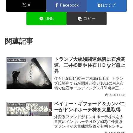
X
Facebook
はてブ
LINE
コピー
関連記事
トランプ大統領関連銘柄に石炭関
Market News
連、三井松島や住石ＨＤなど急上
昇
住石HD(1514)や三井松島(1518)、トラン
プ氏勝利で石炭関連が高い10日の東京市
場で住石ホールディングス(1514)や三井
松島産業(1518)など石炭関連が買われて
2016.11.10
いる。東京株式市場は昨日とうってかわ
って全面高、住石HDは前日比５円...
ベイリー・ギフォード＆カンパニ
Market News
ーがドンキホーテ株を大量取得
外資系ファンドがドンキホーテ株式を大
量買いドンキホーテＨＤ(7532)に外資系
ファンドが大量株式取得が判明ドンキホ
ーテホールディング<7532.T>が反発しっ