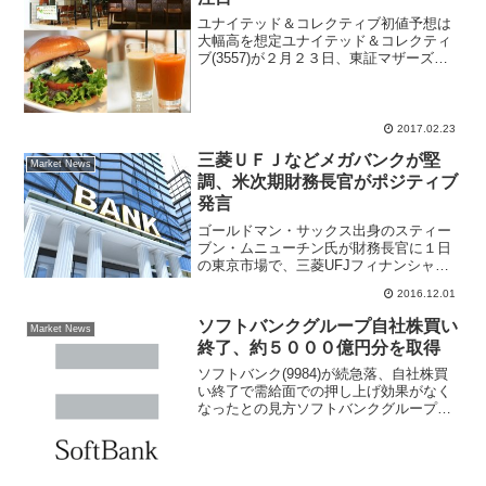
ユナイテッド＆コレクティブ初値予想は
大幅高を想定ユナイテッド＆コレクティ
ブ(3557)が２月２３日、東証マザーズ市
場に新規上場する。この日はレノバ
(9519)もマザーズ市場に新規株式公開す
るので、ＩＰＯは２社となる。ＩＰＯ初
値予想関係者から...
2017.02.23
三菱ＵＦＪなどメガバンクが堅
Market News
調、米次期財務長官がポジティブ
発言
ゴールドマン・サックス出身のスティー
ブン・ムニューチン氏が財務長官に１日
の東京市場で、三菱UFJフィナンシャ
ル・グループ(8306)などメガバンクが堅
2016.12.01
調展開。三菱UFJは前日比25円（3.7％）
高の694.8円、三井住友フィナンシャルグ
ソフトバンクグループ自社株買い
Market News
ルー...
終了、約５０００億円分を取得
ソフトバンク(9984)が続急落、自社株買
い終了で需給面での押し上げ効果がなく
なったとの見方ソフトバンクグループ
(9984)が商いを伴い続急落。東証１部の
売買代金ランキングでトップ。17日引け
後に、自己株式の取得が終了したと発表
した。２月1...