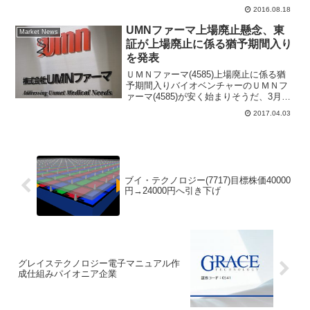
2016.08.18
UMNファーマ上場廃止懸念、東
Market News
証が上場廃止に係る猶予期間入り
を発表
ＵＭＮファーマ(4585)上場廃止に係る猶
予期間入りバイオベンチャーのＵＭＮフ
ァーマ(4585)が安く始まりそうだ、3月31
日に東京証券取引所は、ＵＭＮファーマ
2017.04.03
上場廃止に係る猶予期間に入ると発表し
た。上場廃止に係る猶予期間入りの理由
は本日同...
ブイ・テクノロジー(7717)目標株価40000
円→24000円へ引き下げ
グレイステクノロジー電子マニュアル作
成仕組みパイオニア企業