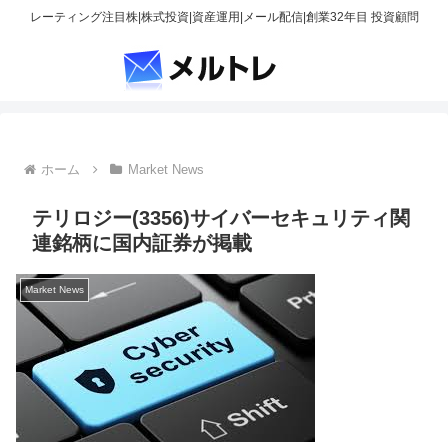
レーティング注目株|株式投資|資産運用|メール配信|創業32年目 投資顧問
ホーム
Market News
テリロジー(3356)サイバーセキュリティ関
連銘柄に国内証券が掲載
Market News