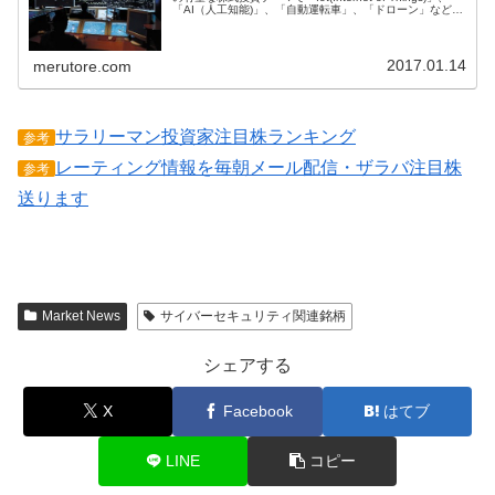
「AI（人工知能)」、「自動運転車」、「ドローン」などあ
るが、どれにも関係してくるのがネットキュリティであ
る...
2017.01.14
merutore.com
サラリーマン投資家注目株ランキング
参考
レーティング情報を毎朝メール配信・ザラバ注目株
参考
送ります
Market News
サイバーセキュリティ関連銘柄
シェアする
X
Facebook
はてブ
LINE
コピー