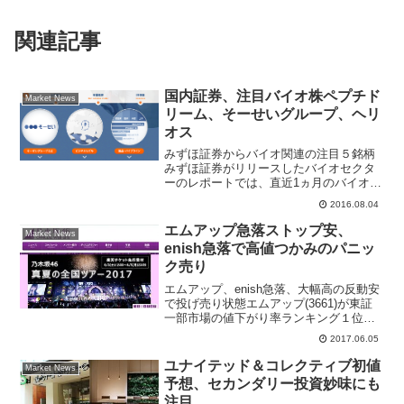
関連記事
国内証券、注目バイオ株ペプチド
Market News
リーム、そーせいグループ、ヘリ
オス
みずほ証券からバイオ関連の注目５銘柄
みずほ証券がリリースしたバイオセクタ
ーのレポートでは、直近1ヵ月のバイオイ
ンデックスは同時期のマザーズ指数若干
2016.08.04
上回り、調整局面からやや均衡状況へと
変化したと指摘。セクター全体の成長性
エムアップ急落ストップ安、
Market News
の観点からは、現在の日...
enish急落で高値つかみのパニッ
ク売り
エムアップ、enish急落、大幅高の反動安
で投げ売り状態エムアップ(3661)が東証
一部市場の値下がり率ランキング１位、
先週末比700円安の3005円まで売り込ま
2017.06.05
れストップ安。enish(3667)は値下がり率
ランキング３位になっている。乃...
ユナイテッド＆コレクティブ初値
Market News
予想、セカンダリー投資妙味にも
注目