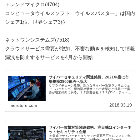
トレンドマイクロ(4704)
コンピュータウイルスソフト「ウイルスバスター」は国内
シェア1位、世界シェア3位
ネットワンシステムズ(7518)
クラウドサービス需要が増加、不審な動きを検知して情報
漏洩を防止するサービスを4月から開始
サイバーセキュリティ関連銘柄、2021年度に市
場規模3800億円へ拡大
サプライチェーン攻撃、新たなサイバー攻撃ランサムウェ
ア、ハッキング、標的型攻撃サイバー攻撃など世界中で需
要が増加傾向にある。ＩＴ調査会社ＩＴＲ(アイ・ティ・ア
ール)はサイバーセキュリティサービス市場の拡大を予測、
既に2016年度の国内サイバ...
2018.03.19
merutore.com
サイバー攻撃対策関連銘柄、注目株はインターネ
ットセキュリティ企業
Iot発達でサイバーセキュリティが必要不可欠に２０１７年
の有望な株式投資テーマで「Iot(Internet of Things)」、