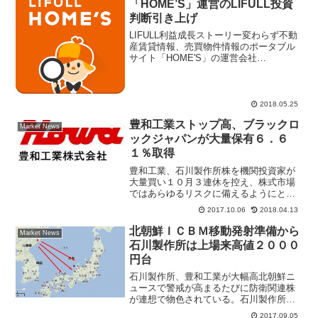
「HOME’S」運営のLIFULL投資
判断引き上げ
LIFULL利益成長ストーリー変わらず不動
産賃貸情報、売買物件情報のポータブル
サイト「HOME'S」の運営会社
LIFULL(2120)投資判断を銀行系列大手の
三菱ＵＦＪモルガン・スタンレー証券が
引き上げた。同社の投資情報レポートで
は、株価下...
2018.05.25
豊和工業ストップ高、ブラックロ
Market News
ックジャパンが大量保有６．６
１％取得
豊和工業、石川製作所株を機関投資家が
大量買い１０月３連休を控え、株式市場
ではあらゆるリスクに備えるようにと防
衛関連銘柄が大幅高。前日には石川製作
2017.10.06
2018.04.13
所(6208)が急騰して上場来高値を更新、
きょうは豊和工業(6203)が買い気配スタ
北朝鮮ＩＣＢＭ移動発射準備から
Market News
ート、ストッ...
石川製作所は上場来高値２０００
円台
石川製作所、豊和工業が大幅高北朝鮮ニ
ュースで警戒が高まるたびに防衛関連株
が連想で物色されている。石川製作所
(6208)は値動きの良さから個人投資家に
2017.09.05