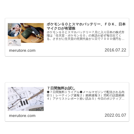
ポケモンＧＯとスマホバッテリー、ＦＤＫ、日本
マイクロが有望株
ポケモンＧＯとスマホバッテリー７月に入り日本の株式市
場は「任天堂・ポケモンＧＯ」の単語が必ず毎日出てく
る。さすがに任天堂の売買代金が１日で７０００億円を超
えるのはスゴイ。時価総額経営など言われ、株が高かった
ＩＴバブルの時でさえ個別銘柄の売買...
2016.07.22
merutore.com
７日間無料お試し
◆７日間無料トライアル◆メールマガジンで配信される内
容１）レーティング速報２）銘柄速報３）兜町の話題銘柄
４）アナリストレポート拾い読み５）今日のポジティブ＆
ネガティブ銘柄６）市場の話題ご登録後、１週間メルトレ
無料体験メールが配信されます。◆...
2022.01.07
merutore.com