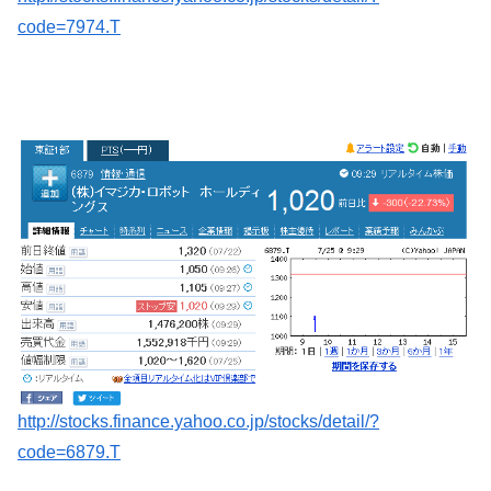
code=7974.T
http://stocks.finance.yahoo.co.jp/stocks/detail/?
code=6879.T