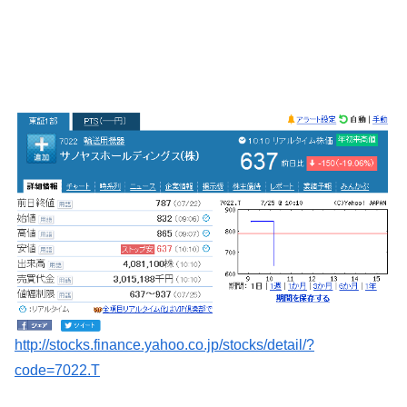
http://stocks.finance.yahoo.co.jp/stocks/detail/?
code=7022.T