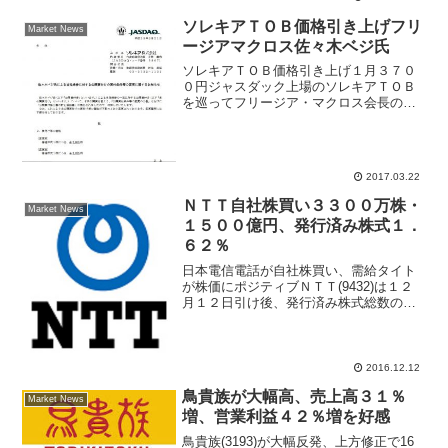
物色されているが、株価は２０００円台
に乗せて上場来高値を更新した。きょう
ソレキアＴＯＢ価格引き上げフリ
Market News
は豊和工業(6203...
ージアマクロス佐々木ベジ氏
ソレキアＴＯＢ価格引き上げ１月３７０
０円ジャスダック上場のソレキアＴＯＢ
を巡ってフリージア・マクロス会長の
佐々木ベジ氏が富士通が提示したＴＯＢ
価格を上回る買付価格を提示した。ＴＯ
Ｂ合戦が過熱する可能性で注目される。
佐々木ベジ氏はソレキアＴＯ...
2017.03.22
ＮＴＴ自社株買い３３００万株・
Market News
１５００億円、発行済み株式１．
６２％
日本電信電話が自社株買い、需給タイト
が株価にポジティブＮＴＴ(9432)は１２
月１２日引け後、発行済み株式総数の
１．６２％にあたる３３００万株、１５
００億円を上限に自社株買いを実施する
と発表した。取得期間はあすから２０１
７年６月３０日まで。...
2016.12.12
鳥貴族が大幅高、売上高３１％
Market News
増、営業利益４２％増を好感
鳥貴族(3193)が大幅反発、上方修正で16