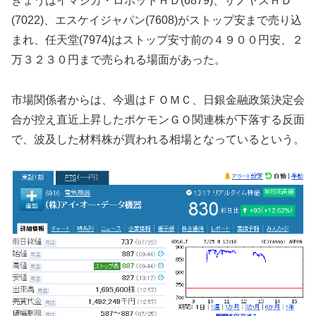
きょうはイマジカ・ロボットＨＤ(6879)、サノヤスＨＤ
(7022)、エスケイジャパン(7608)がストップ安まで売り込
まれ、任天堂(7974)はストップ安寸前の４９００円安、２
万３２３０円まで売られる場面があった。
市場関係者からは、今週はＦＯＭＣ、日銀金融政策決定会
合が控え直近上昇したポケモンＧＯ関連株が下落する反面
で、波及した材料株が買われる相場となっているという。