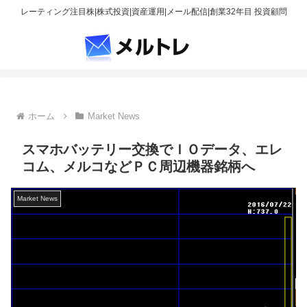
レーティング注目株|株式投資|資産運用|メール配信|創業32年目 投資顧問
ホーム
Market News
スマホバッテリー交換でＩＯデータ、エレ
コム、メルコなどＰＣ周辺機器銘柄へ
Market News