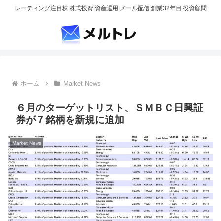
レーティング注目株|株式投資|資産運用|メール配信|創業32年目 投資顧問
ホーム
Market News
６月のターゲットリスト、ＳＭＢＣ日興証
券が７銘柄を新規に追加
Market News