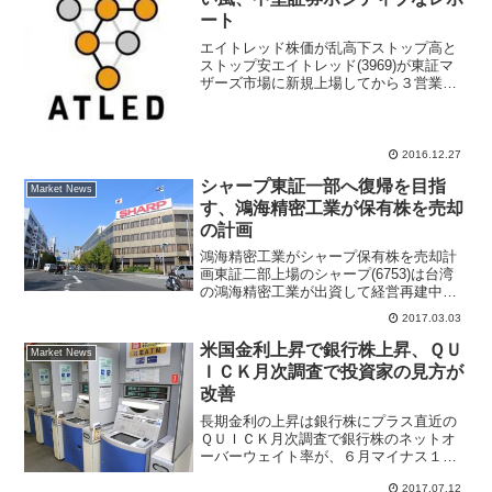
ート
エイトレッド株価が乱高下ストップ高と
ストップ安エイトレッド(3969)が東証マ
ザーズ市場に新規上場してから３営業日
となる、上場初日は公開価格１８００円
を２．３倍上回る４２１０円で初値をつ
けＩＰＯ銘柄に投資意欲が強い地合いで
話題になった。公開...
2016.12.27
シャープ東証一部へ復帰を目指
Market News
す、鴻海精密工業が保有株を売却
の計画
鴻海精密工業がシャープ保有株を売却計
画東証二部上場のシャープ(6753)は台湾
の鴻海精密工業が出資して経営再建中、
こうした中で業績回復を期待して買わ
2017.03.03
れ、東証二部指数の上昇けん引役ともな
っている。シャープ株価は東証一部時代
米国金利上昇で銀行株上昇、ＱＵ
Market News
につけた安値８７円（...
ＩＣＫ月次調査で投資家の見方が
改善
長期金利の上昇は銀行株にプラス直近の
ＱＵＩＣＫ月次調査で銀行株のネットオ
ーバーウェイト率が、６月マイナス１
７％から、７月は２％と大幅にプラス回
2017.07.12
復した。投資家が銀行株に対して見方を