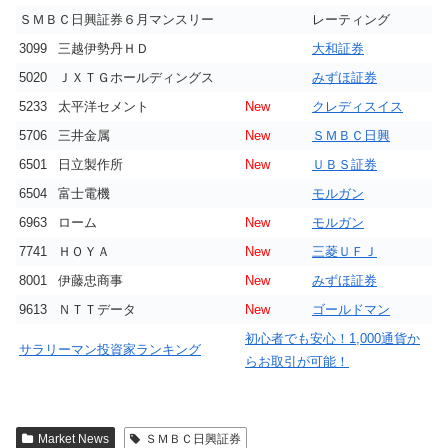
ＳＭＢＣ日興証券６月マンスリー
レーティング
3099
三越伊勢丹ＨＤ
大和証券
5020
ＪＸＴＧホールディングス
みずほ証券
5233
太平洋セメント
New
クレディスイス
5706
三井金属
New
ＳＭＢＣ日興
6501
日立製作所
New
ＵＢＳ証券
6504
富士電機
モルガン
6963
ローム
New
モルガン
7741
ＨＯＹＡ
New
三菱ＵＦＪ
8001
伊藤忠商事
New
みずほ証券
9613
ＮＴＴデータ
New
ゴールドマン
初心者でも安心！1,000通貨か
サラリーマン投資家ランキング
らお取引が可能！
Market News
ＳＭＢＣ日興証券