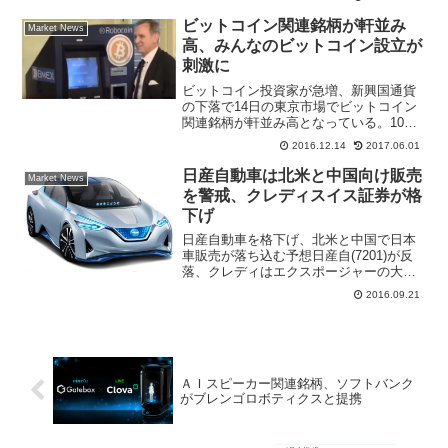
改善したか、保有株比率を引き上げたか
ビットコイン関連銘柄が軒並み
Market News
定かではないが、銀行株投資...
高、みんなのビットコイン設立が
刺激に
ビットコイン投資家が急増、新興国通貨
の下落で14日の東京市場でビットコイン
関連銘柄が軒並み高となっている。10日
付の日本経済新聞電子版によると、「イ
2016.12.14
2017.06.01
ンターネット上の仮想通貨ビットコイン
の価格が12月に入って約２年10カ月ぶり
日産自動車は北米と中国向け販売
Market News
の高水準に上昇し...
を警戒、クレディスイス証券が格
下げ
日産自動車を格下げ、北米と中国で日本
車販売が落ち込む予想日産自(7201)が反
落、クレディはエクスポージャーの大き
い北米・中国の市場環境の不透明感を懸
2016.09.21
念日産自動車(7201)が３日ぶりに反落。
指数の下げにつられ、現在はきょうの安
値圏で推移し...
ＡＩスピーカー関連銘柄、ソフトバンク
がブレンゴロボティクスと提携