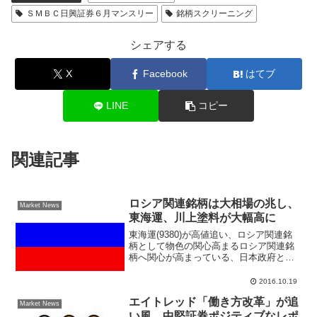
ＳＭＢＣ日興証券６月マンスリー
銘柄スクリーニング
シェアする
X
Facebook
はてブ
LINE
コピー
関連記事
ロシア関連銘柄は大相場の兆し、
Market News
東海運、川上塗料が大幅高に
東海運(9380)が高値追い、ロシア関連銘
柄として物色の関心高まるロシア関連銘
柄へ関心が高まっている、日本政府とロ
シア政府は１２月にプーチン大統領が来
日して日露首脳会談が予定されている。
2016.10.19
経済協力８項目では資源エネルギー、物
エイトレッド「働き方改革」が追
流、インフラ整備な...
Market News
い風、中堅証券ポジティブなレポ