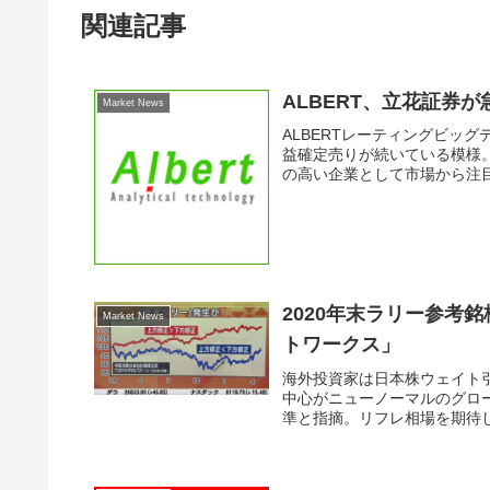
関連記事
ALBERT、立花証券
Market News
ALBERTレーティングビッグ
益確定売りが続いている模様
の高い企業として市場から注目
2020年末ラリー参考
Market News
トワークス」
海外投資家は日本株ウェイト
中心がニューノーマルのグロー
準と指摘。リフレ相場を期待し