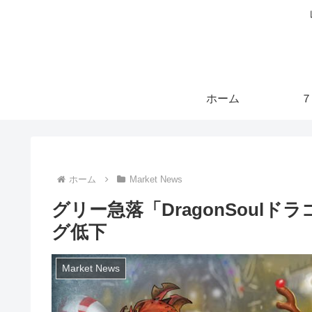
ホーム
７
ホーム
Market News
グリー急落「DragonSoul
グ低下
Market News