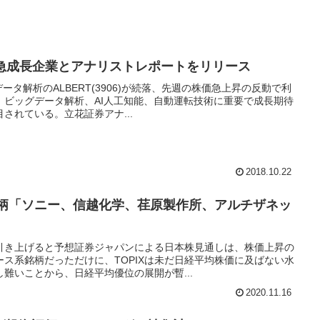
が急成長企業とアナリストレポートをリリース
データ解析のALBERT(3906)が続落、先週の株価急上昇の反動で利
。ビッグデータ解析、AI人工知能、自動運転技術に重要で成長期待
されている。立花証券アナ...
2018.10.22
銘柄「ソニー、信越化学、荏原製作所、アルチザネッ
引き上げると予想証券ジャパンによる日本株見通しは、株価上昇の
ス系銘柄だっただけに、TOPIXは未だ日経平均株価に及ばない水
難いことから、日経平均優位の展開が暫...
2020.11.16