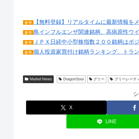
【無料登録】リアルタイムに最新情報を
参考
鳥インフルエンザ関連銘柄、高病原性ウ
参考
ＪＰＸ日経中小型株指数２００銘柄はポ
参考
個人投資家買付け銘柄ランキング、トラ
参考
Market News
DragonSoul
グリー
グリーレーテ
シ
X
LINE