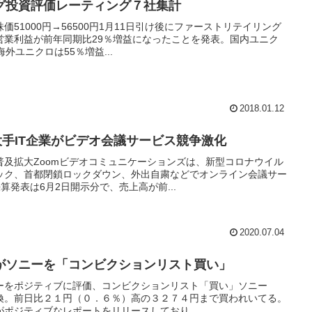
グ投資評価レーティング７社集計
51000円→56500円1月11日引け後にファーストリテイリング
連結営業利益が前年同期比29％増益になったことを発表。国内ユニク
外ユニクロは55％増益...
2018.01.12
大手IT企業がビデオ会議サービス競争激化
普及拡大Zoomビデオコミュニケーションズは、新型コロナウイル
ック、首都閉鎖ロックダウン、外出自粛などでオンライン会議サー
算発表は6月2日開示分で、売上高が前...
2020.07.04
がソニーを「コンビクションリスト買い」
ーをポジティブに評価、コンビクションリスト「買い」ソニー
ス転換。前日比２１円（０．６％）高の３２７４円まで買われいてる。
ポジティブなレポートをリリースしており...