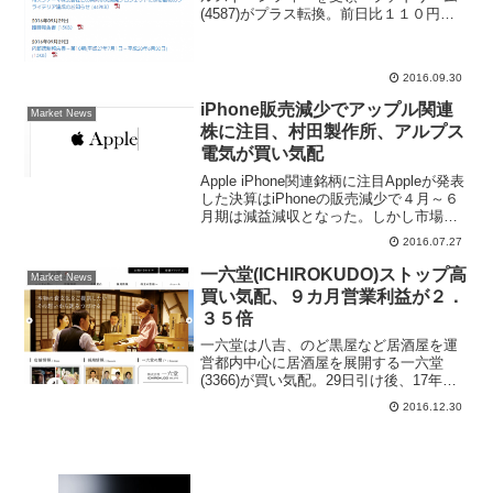
(4587)がプラス転換。前日比１１０円
（２．０％）高の５５２０円まで買われ
ている。きょう３０日、帝人(3401)傘下
の帝人ファーマとの間で２０１５年９月
2016.09.30
に始まった創薬...
iPhone販売減少でアップル関連
Market News
株に注目、村田製作所、アルプス
電気が買い気配
Apple iPhone関連銘柄に注目Appleが発表
した決算はiPhoneの販売減少で４月～６
月期は減益減収となった。しかし市場コ
ンセンサスほど減益ではなかったことが
2016.07.27
安心感となり、Apple株は時間外取引の米
国市場で終値を７％上回っている...
一六堂(ICHIROKUDO)ストップ高
Market News
買い気配、９カ月営業利益が２．
３５倍
一六堂は八吉、のど黒屋など居酒屋を運
営都内中心に居酒屋を展開する一六堂
(3366)が買い気配。29日引け後、17年２
月期９カ月（2016年３～11月）の連結決
2016.12.30
算を発表した。売上高は前年同期比4.1％
減の67億3200万円となったものの、営
業...