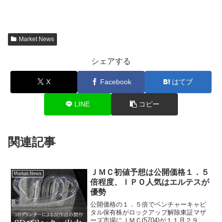
Market News
シェアする
X
Facebook
はてブ
LINE
コピー
関連記事
ＪＭＣ初値予想は公開価格１．５
Market News
倍程度、ＩＰＯ人気はエルテスが
優勢
公開価格の１．５倍でベンチャーキャピ
タル保有株がロックアップ解除東証マザ
ーズ市場にＪＭＣ(5704)が１１月２９日