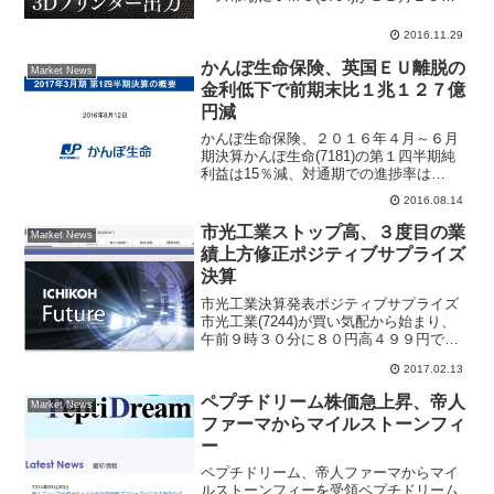
に新規上場する、セカンダリー投資はや
や参加可能かもしれない。ＪＭＣ初値予
2016.11.29
想は公開価格を１．５倍～２倍程度上回
りそうなムード。３...
かんぽ生命保険、英国ＥＵ離脱の
Market News
金利低下で前期末比１兆１２７億
円減
かんぽ生命保険、２０１６年４月～６月
期決算かんぽ生命(7181)の第１四半期純
利益は15％減、対通期での進捗率は
22.6％かんぽ生命保険(7181)は12日引け
2016.08.14
後、17年３月期第１四半期の連結決算を
発表した。経常収益は前年同期比8.6％減
市光工業ストップ高、３度目の業
Market News
の...
績上方修正ポジティブサプライズ
決算
市光工業決算発表ポジティブサプライズ
市光工業(7244)が買い気配から始まり、
午前９時３０分に８０円高４９９円で寄
り付いた。この日の値幅制限一杯のスト
2017.02.13
ップ高となり、寄り付き後も４１万株超
の買い注文を残している。２月１０日に
ペプチドリーム株価急上昇、帝人
Market News
市光工業決算発表が...
ファーマからマイルストーンフィ
ー
ペプチドリーム、帝人ファーマからマイ
ルストーンフィーを受領ペプチドリーム