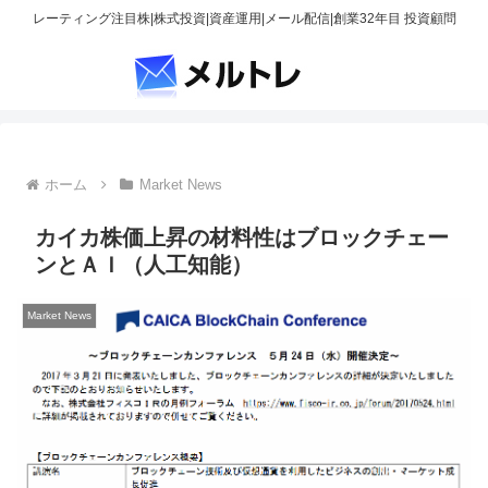
レーティング注目株|株式投資|資産運用|メール配信|創業32年目 投資顧問
ホーム
Market News
カイカ株価上昇の材料性はブロックチェー
ンとＡＩ（人工知能）
Market News