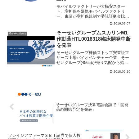
モバイルファクトリーが大幅安スター
ト、増担保を嫌気モバイルファクトリ
ー、東証が増担保規制で委託証拠金比率
５０％以上に東証は、モバイルファクト
2016.09.07
リー(3912)株式の信用取引による新規の
売付け及び買付けに係る委託保証金率
そーせいグループムスカリンM1
Market News
を、きょうの売買分から5...
作動薬HTL0018318臨床開発中断
を発表
そーせいグループ株価ストップ安東証マ
ザーズ上場バイオベンチャー企業、そー
せいグループ(4565)が売り気配から始ま
りストップ安売り気配となっている。株
2018.09.19
価気配値は前日比400円安の1424円、注
文状況は約560万株の大幅な売り越しとな
っている...
そーせいグループ決算電話会議で「開発
品の開始予定を発表」
ソレイジアファーマＳＢＩ証券で個人投