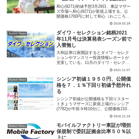
和心(9271)初値予想3月29日、東証マザー
ズ市場へ和心(9271)が新規上場する。公
開価格1700円に対して和心（わごころ）
初値予想は強気の見通し。IPO情報関係
2018.03.29
者からは2000円～2300円と3900円との初
値予想コンセンサスになって...
ダイワ・セレクション銘柄2021
Market News
年11月号は決算発表シーズン前で
入替無し
大和証券口座開設するとダイワ・セレク
ションやマンスリー投資情報レポートが
充実している。11月のダイワ・セレクシ
ョン銘柄は独自の成長力を有する銘柄、
2021.11.07
世界的な競争力を有する銘柄、内需好業
績銘柄で日本株は20銘柄構成。株式ポー
シンシア初値１９５０円、公開価
Market News
トフォリオ参考にダイワ・セレクション
格を７．１％下回り初値予想外れ
は個人投資家に人気がある。
る
シンシア初値が公開価格を下回りスター
トきょうマザーズに新規上場のシンシア
(7782)が午前９時10分に、公開価格2100
円を7.1％下回る1950円で初値をつけた。
2016.12.16
その後は2075円まで買われている。同社
は、コンタクトレンズを製造・販売し
モバイルファクトリー東証が増担
Market News
て...
保規制で委託証拠金比率５０％以
上に