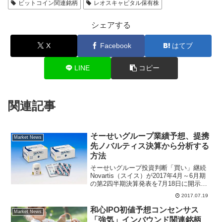
ビットコイン関連銘柄
レオスキャピタル保有株
シェアする
X
Facebook
はてブ
LINE
コピー
関連記事
そーせいグループ業績予想、提携
Market News
先ノバルティス決算から分析する
方法
そーせいグループ投資判断「買い」継続
Novartis（スイス）が2017年4月～6月期
の第2四半期決算発表を7月18日に開示し
た。ノバルティス社はそーせいグループ
2017.07.19
が権利を保有するＣＯＰＤ治療薬（慢性
閉塞性肺疾患）シーブリ、ウルティブロ
和心IPO初値予想コンセンサス
Market News
を販売...
「強気」インバウンド関連銘柄