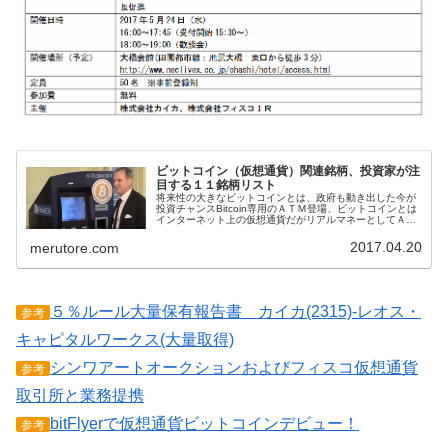
ビットコイン（仮想通貨）関連銘柄、投資家が注
目する１１銘柄リスト
将来性の大きなビットコインとは、政府も動き出した今が
投資チャンスBitcoin専用のＡＴＭ登場、ビットコインとは
インターネット上の仮想通貨だがリアルマネーとしてＡＴ
Ｍでの利用や、送金、飲食店での支払い、ネットショップ
での決済など幅広い分野で...
2017.04.20
merutore.com
５％ルール大量保有報告書 カイカ(2315)-レオス・
参考
キャピタルワークス(大量取得)
シンワアートオークションおよびフィスコ仮想通貨
参考
取引所と業務提携
bitFlyerで仮想通貨ビットコインデビュー！
参考