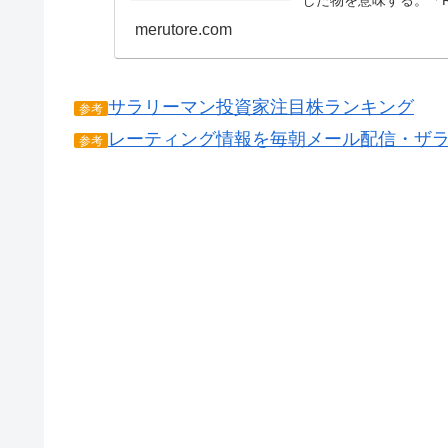
した物を意味する。「R
の種類が発表する証...
merutore.com
サラリーマン投資家注目株ランキング
参考
レーティング情報を毎朝メール配信・ザ
参考