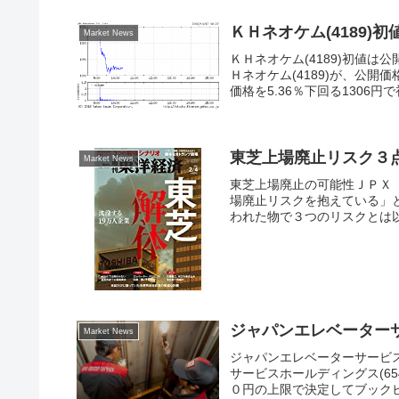
ＫＨネオケム(4189
Market News
ＫＨネオケム(4189)初値
Ｈネオケム(4189)が、公開
価格を5.36％下回る1306円
東芝上場廃止リスク３
Market News
東芝上場廃止の可能性ＪＰＸ
場廃止リスクを抱えている」
われた物で３つのリスクとは以
ジャパンエレベーター
Market News
ジャパンエレベーターサービ
サービスホールディングス(6
０円の上限で決定してブックビ