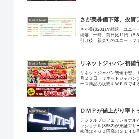
さが美株価下落、投資
Market News
さが美(8201)が続落、ユニー
続落。一時、前日比11円（8.
引け後、親会社のユニー・ファ
リネットジャパン初値
Market News
リネットジャパン初値予想、
月２０日、リネットジャパン(
ース商品の販売をＷＥＢでする
ＤＭＰが値上がり率ト
Market News
デジタルプロフェッショナル
ッショナル(3652)が東証
株価は４６０円高の３１４５円