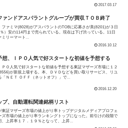
2017.03.17
ファンドアスパラントグループが買収ＴＯＢ終了
・ファミマ(8028)がアスパラントのTOBに応募さが美(8201)が３日
8％）安の114円まで売られている。現在は下げ渋っている。11日
ミリーマート...
2016.10.12
予想、ＩＰＯ人気で好スタートな初値を予想する
ＩＰＯ人気で好スタートな初値を予想する東証マザーズ市場に１２
3556)が新規上場する。本、ＤＶＤなどを買い取りサービス、リユ
「ＮＥＴ ＯＦＦ（ネットオフ）」で...
2016.12.20
ップ、自動運転関連銘柄リスト
が東証マザーズ市場の値上がり率トップデジタルメディアプロフェ
マザーズ市場の値上がり率ランキングトップになった。前引けの段階で
、上昇率１７．１９％となって、上昇...