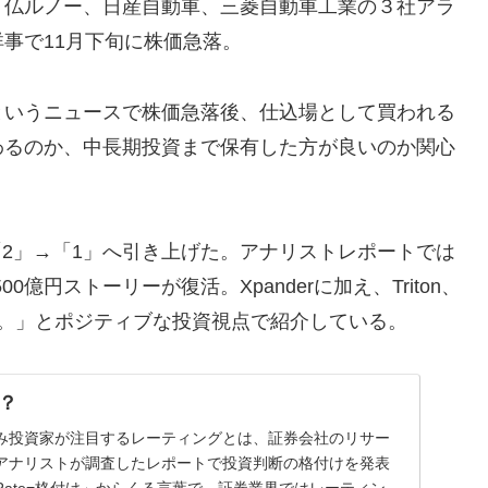
、仏ルノー、日産自動車、三菱自動車工業の３社アラ
事で11月下旬に株価急落。
というニュースで株価急落後、仕込場として買われる
わるのか、中長期投資まで保有した方が良いのか関心
「2」→「1」へ引き上げた。アナリストレポートでは
0億円ストーリーが復活。Xpanderに加え、Triton、
与。」とポジティブな投資視点で紹介している。
？
み投資家が注目するレーティングとは、証券会社のリサー
アナリストが調査したレポートで投資判断の格付けを発表