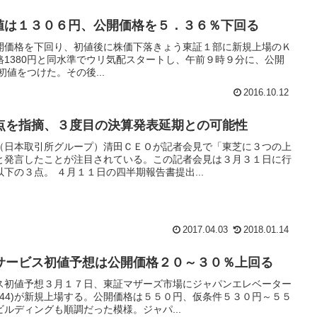
)初値は１３０６円、公開価格を５．３６％下回る
は公開価格を下回り、初値後に株価下落きょう東証１部に新規上場のＫ
価格1380円と同水準でウリ気配スタートし、午前９時９分に、公開
で初値をつけた。その後...
2016.10.12
点を指摘、３度目の決算発表延期との可能性
（日本取引所グループ）清田ＣＥＯが記者会見で「東芝に３つの上
と発言したことが注目されている。この記者会見は３月３１日に行
下の３点。 ４月１１日の四半期報告書提出...
2017.04.03
2018.01.14
サービス初値予想は公開価格２０～３０％上回る
ス初値予想３月１７日、東証マザーズ市場にジャパンエレベーター
544)が新規上場する。公開価格は５５０円、仮条件５３０円～５５
ルディングも順調だった模様。ジャパ...