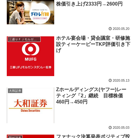
株価引き上げ2333円→2600円
2020.05.20
ホテル宴会場・貸会議室・研修施
三菱ＵＦＪモルガン・スタンレー
設ティーケーピーTKP評価引き下
げ
2020.05.13
Zホールディングス(ヤフー)レー
大和証券
ティング「2」継続 目標株価
460円→450円
2020.05.03
ファナック決算発表ポジティブ投
野村證券