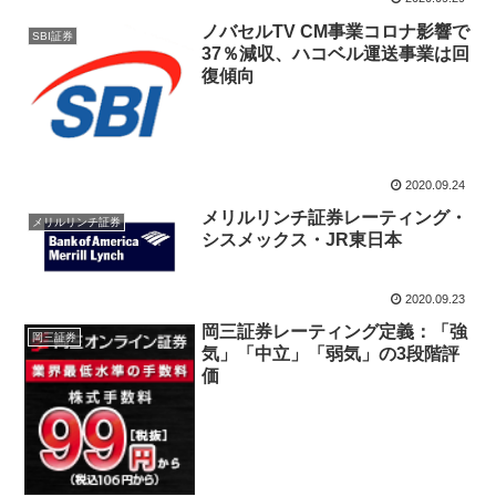
ノバセルTV CM事業コロナ影響で
SBI証券
37％減収、ハコベル運送事業は回
復傾向
2020.09.24
メリルリンチ証券レーティング・
メリルリンチ証券
シスメックス・JR東日本
2020.09.23
岡三証券レーティング定義：「強
岡三証券
気」「中立」「弱気」の3段階評
価