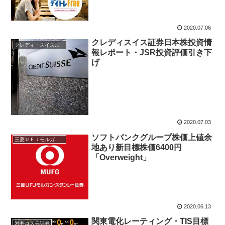
2020.07.06
クレディスイス証券日本株投資情
クレディ・スイス証券
報レポート・JSR投資評価引き下
げ
2020.07.03
ソフトバンクグループ株価上値余
三菱ＵＦＪモルガン・スタンレー
地あり新目標株価6400円
「Overweight」
2020.06.13
関東電化レーティング・TIS目標
岩井コスモ証券