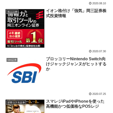
2020.08.10
イオン格付け「強気」岡三証券株
岡三証券
式投資情報
2020.07.30
ブロッコリーNintendo Switch向
SBI証券
けジャックジャンヌがヒットする
か
2020.07.25
スマレジiPadやiPhoneを使った
岩井コスモ証券
高機能かつ低価格なPOSレジ