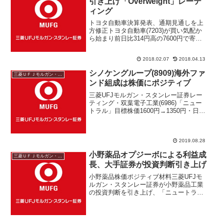
引き上げ「Overweight」レーテ
ィング
トヨタ自動車決算発表、通期見通しを上
方修正トヨタ自動車(7203)が買い気配か
ら始まり前日比314円高の7600円で寄り
付いた。2月6日引け後に発表した第三四
半期決算（2017年4月～12月期）と、
2018.02.07
2018.04.13
2018年3月期の業績予想を上方修正、三
菱...
シノケングループ(8909)海外ファ
三菱ＵＦＪモルガン・スタンレー
ンド組成は株価にポジティブ
三菱UFJモルガン・スタンレー証券レー
ティング・双葉電子工業(6986)「ニュー
トラル」目標株価1600円→1350円・日本
シイエムケイ(6958)「オーバーウェイ
ト」目標株価900円→600円・セーレン
(3569)「BUY」目標株価261...
2019.08.28
小野薬品オプジーボによる利益成
三菱ＵＦＪモルガン・スタンレー
長、大手証券が投資判断引き上げ
小野薬品株価ポジティブ材料三菱UFJモ
ルガン・スタンレー証券が小野薬品工業
の投資判断を引き上げ、「ニュートラ
ル」→「オーバーウェイト」にした。目
標株価も従来2500円→3300円へ大幅に引
き上げ株価にポジティブな印象。アナリ