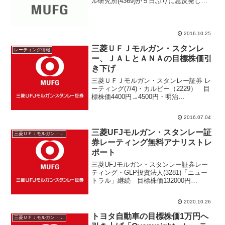
ル研究所(4369)が５日ぶりに急反発し、
１９日につけた年初来高値２３１０円を
更新。前日比２６２円（１２．２％）高
の２４０８円まで買われている。三菱Ｕ
ＦＪモルガン・スタ...
2016.10.25
三菱ＵＦＪモルガン・スタンレ
レーティング情報
ー、ＪＡＬとＡＮＡの目標株価引
き下げ
三菱ＵＦＪモルガン・スタンレー証券 レ
ーティング(7/4)・カルビー（2229） 目
標株価4400円→4500円・明治
HD（2269） 目標株価10000円→10200
円・ヤクルト（2267） 目標株価5400円
2016.07.04
→5100円・TOTO（53...
三菱UFJモルガン・スタンレー証
三菱ＵＦＪモルガン・スタンレー
券レーティング無料アナリストレ
ポート
三菱UFJモルガン・スタンレー証券レー
ティング・GLP投資法人(3281)「ニュー
トラル」継続 目標株価132000円
→173000rン・ライトオン(7445)「ニュー
トラル」継続 目標株価510円→500円参
2020.10.26
考auカブコム証券口座開設で無...
トヨタ自動車の目標株価1万円へ
三菱ＵＦＪモルガン・スタンレー