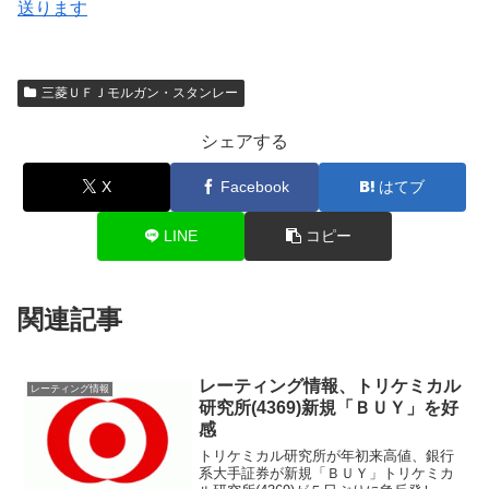
送ります
三菱ＵＦＪモルガン・スタンレー
シェアする
X
Facebook
はてブ
LINE
コピー
関連記事
レーティング情報、トリケミカル
レーティング情報
研究所(4369)新規「ＢＵＹ」を好
感
トリケミカル研究所が年初来高値、銀行
系大手証券が新規「ＢＵＹ」トリケミカ