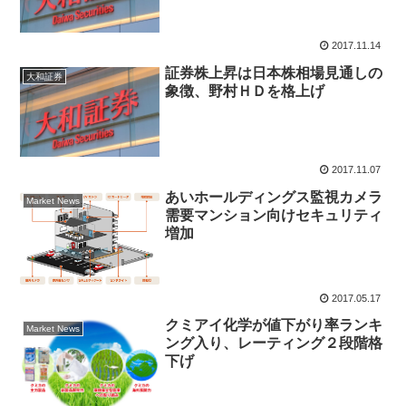
2017.11.14
証券株上昇は日本株相場見通しの
大和証券
象徴、野村ＨＤを格上げ
2017.11.07
あいホールディングス監視カメラ
Market News
需要マンション向けセキュリティ
増加
2017.05.17
クミアイ化学が値下がり率ランキ
Market News
ング入り、レーティング２段階格
下げ