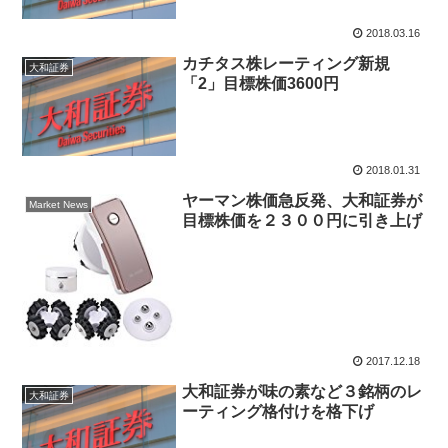
2018.03.16
カチタス株レーティング新規
大和証券
「2」目標株価3600円
2018.01.31
ヤーマン株価急反発、大和証券が
Market News
目標株価を２３００円に引き上げ
2017.12.18
大和証券が味の素など３銘柄のレ
大和証券
ーティング格付けを格下げ