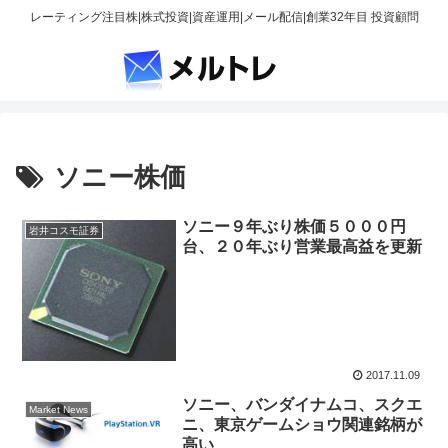
レーティング注目株|株式投資|資産運用|メール配信|創業32年目 投資顧問
ソニー株価
ソニー９年ぶり株価５０００円
岩井コスモ証券
台、２０年ぶり営業最高益を更新
2017.11.09
ソニー、バンダイナムコ、スクエ
Market News
ニ、東京ゲームショウ関連銘柄が
高い