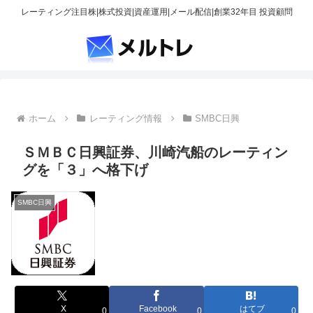
レーティング注目株|株式投資|資産運用|メール配信|創業32年目 投資顧問
ホーム
レーティング情報
SMBC日興
ＳＭＢＣ日興証券、川崎汽船のレーティン
グを「３」へ格下げ
SMBC日興
X
Facebook
はてブ
0
0
0