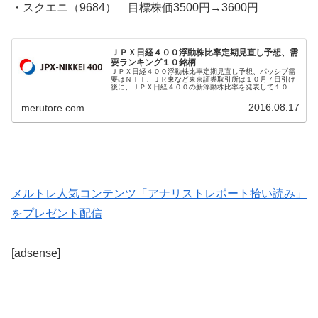
・スクエニ（9684） 目標株価3500円→3600円
ＪＰＸ日経４００浮動株比率定期見直し予想、需
要ランキング１０銘柄
ＪＰＸ日経４００浮動株比率定期見直し予想、パッシブ需
要はＮＴＴ、ＪＲ東など東京証券取引所は１０月７日引け
後に、ＪＰＸ日経４００の新浮動株比率を発表して１０月
２８日引け後に適用する。みずほ証券は株式運用上、ＪＰ
Ｘ日経４００浮動株比率定期見直し...
2016.08.17
merutore.com
メルトレ人気コンテンツ「アナリストレポート拾い読み」
をプレゼント配信
[adsense]