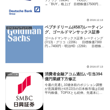
ァナック（6954） 「HOLD」
→「BUY」格上げ 目標株価17500円
→24000円・オムロン（6645）
「BUY」→「HOLD」格下げ 目標株価
4150円→4600円・三菱電機（6503）...
2016.12.13
ペプチドリーム(4587)レーティン
ゴールドマンサックス証券
グ、ゴールドマンサックス証券
ゴールドマンサックス証券 レーティング
(7/13)・グリコ（2206） 目標株価7300
円→7400円・明治HD（2269） 目標株価
11000円→11500円・中外製薬（4519）
目標株価3700円→3850円・沢井製薬
（4555） 目...
2016.07.13
消費者金融アコム過払い引当394
SMBC日興
億円業績下方修正
今週の見通し10連休前のポジション調整
が意識週明け4月22日の日本株市場は日経
平均株価、TOPIXとも続伸。先週末に業
績上方修正を発表して大和ハウス工業
(1925)株価が大幅高。4月12日に「戸建住
宅賃貸共同住宅における建築基準に関す
る不適...