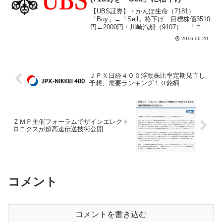
【UBS証券】・かんぽ生命（7181）
「Buy」→「Sell」格下げ 目標株価3510
円→2000円・川崎汽船（9107） 「ニュ
ートラル」→「セル」格下げ 目標株価
2016.06.20
230円→200円・THK（6481） 目標株価
1940円→1800円・...
ＪＰＸ日経４００浮動株比率定期見直し
予想、需要ランキング１０銘柄
ＺＭＰ主催フォーラムでザインエレクト
ロニクスが超高速伝送技術公開
コメント
コメントを書き込む