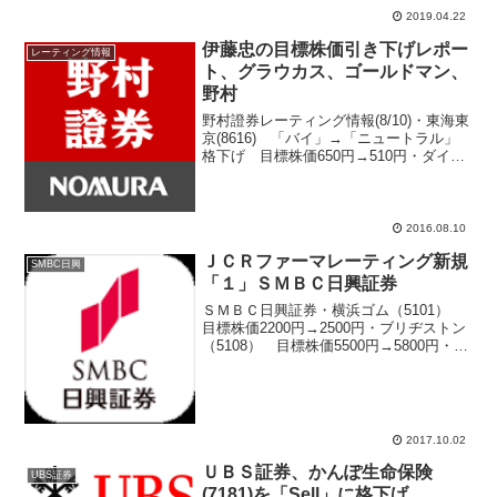
2019.04.22
伊藤忠の目標株価引き下げレポー
レーティング情報
ト、グラウカス、ゴールドマン、
野村
野村證券レーティング情報(8/10)・東海東
京(8616) 「バイ」→「ニュートラル」
格下げ 目標株価650円→510円・ダイキ
ン(6367) 目標株価10400円→10700円・
トレンドマイクロ（4704） 目標株価
5400円→5250円...
2016.08.10
ＪＣＲファーマレーティング新規
SMBC日興
「１」ＳＭＢＣ日興証券
ＳＭＢＣ日興証券・横浜ゴム（5101）
目標株価2200円→2500円・ブリヂストン
（5108） 目標株価5500円→5800円・住
友ゴム（5110） 目標株価1850円→2150
円・ＪＣＲファーマ（4552） 新規
「1」 目標株価4200...
2017.10.02
ＵＢＳ証券、かんぽ生命保険
UBS証券
(7181)を「Sell」に格下げ