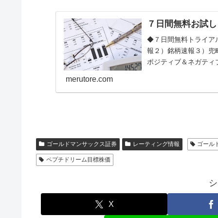
７日間無料お試し
◆７日間無料トライア
報２）銘柄速報３）兜
ポジティブ＆ネガティ
メールが配信されます。◆
merutore.com
ゴールドマンサックス証券
レーティング情報
ゴール
ペプチドリーム目標株価
シ
X