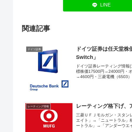
LINE
関連記事
ドイツ証券は任天堂株価
ドイツ証券
Switch」
ドイツ証券レーティング情報(1
標株価17500円→24000円
→4600円・三菱電機（6503）.
レーティング格下げ、
レーティング情報
三菱ＵＦＪモルガン・スタンレー
エイト」→「ニュートラル」格下
ートラル」→「アンダーウエイ