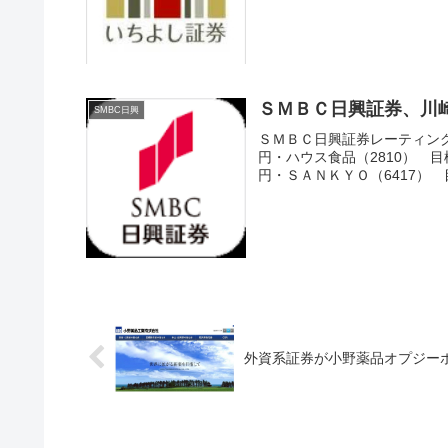
ＳＭＢＣ日興証券、川
SMBC日興
ＳＭＢＣ日興証券レーティング(
円・ハウス食品（2810） 目標
円・ＳＡＮＫＹＯ（6417） 目
外資系証券が小野薬品オプジー