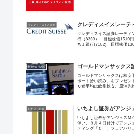
クレディスイスレーテ
クレディ・スイス証券
クレディスイス証券レーティン
行（8369） 目標株価1510
ちょ銀行(7182) 目標株価1360
ゴールドマンサックス
Market News
ゴールドマンサックスは株安
ポート拾い読み」をプレゼン
０種平均は欧州株安、原油先物
いちよし証券がアンジ
いちよし証券
いちよし証券がアンジェスＭ
伴い、８月４日付けでアンジェ
ティング「Ｃ」、フェアバリュ