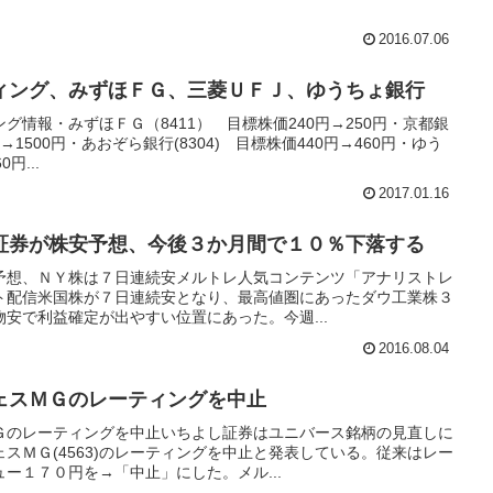
2016.07.06
ィング、みずほＦＧ、三菱ＵＦＪ、ゆうちょ銀行
グ情報・みずほＦＧ（8411） 目標株価240円→250円・京都銀
円→1500円・あおぞら銀行(8304) 目標株価440円→460円・ゆう
円...
2017.01.16
証券が株安予想、今後３か月間で１０％下落する
予想、ＮＹ株は７日連続安メルトレ人気コンテンツ「アナリストレ
ト配信米国株が７日連続安となり、最高値圏にあったダウ工業株３
安で利益確定が出やすい位置にあった。今週...
2016.08.04
ェスＭＧのレーティングを中止
Ｇのレーティングを中止いちよし証券はユニバース銘柄の見直しに
スＭＧ(4563)のレーティングを中止と発表している。従来はレー
ー１７０円を→「中止」にした。メル...