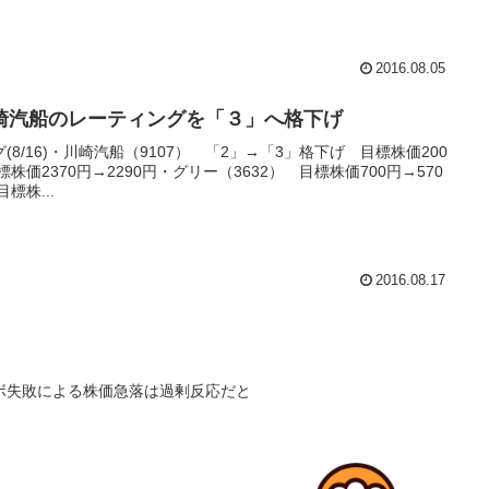
2016.08.05
崎汽船のレーティングを「３」へ格下げ
8/16)・川崎汽船（9107） 「2」→「3」格下げ 目標株価200
株価2370円→2290円・グリー（3632） 目標株価700円→570
標株...
2016.08.17
ボ失敗による株価急落は過剰反応だと