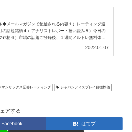
ル◆メールマガジンで配信される内容１）レーティング速
町の話題銘柄４）アナリストレポート拾い読み５）今日の
ブ銘柄６）市場の話題ご登録後、１週間メルトレ無料体験
...
2022.01.07
ドマンサックス証券レーティング
ジャパンディスプレイ目標株価
ェアする
Facebook
はてブ