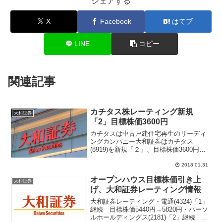
シェアする
X
Facebook
はてブ
LINE
コピー
関連記事
カチタス株レーティング新規
大和証券
「2」目標株価3600円
カチタスは中古戸建住宅再生のリーディ
ングカンパニー大和証券はカチタス
(8919)を新規「２」、目標株価3600円で
カバレジ開始。12月に新規上場したばか
りの注目ＩＰＯカチタスへ、アナリスト
2018.01.31
から調査対象としてレポートが相次いで
オープンハウス目標株価引き上
発行されている。...
大和証券
げ、大和証券レーティング情報
大和証券レーティング・電通(4324)「1」
継続 目標株価5440円→5820円・パーソ
ルホールディングス(2181)「2」継続 目