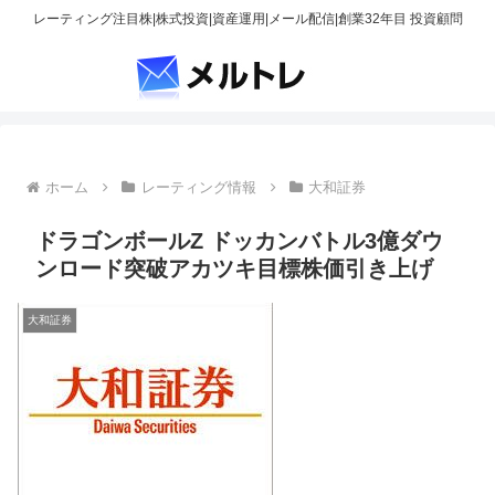
レーティング注目株|株式投資|資産運用|メール配信|創業32年目 投資顧問
ホーム
レーティング情報
大和証券
ドラゴンボールZ ドッカンバトル3億ダウ
ンロード突破アカツキ目標株価引き上げ
大和証券