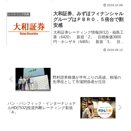
「3(中立)」から「2(アウトパフォーム)」
2019.10.08
へ引き上げ、目標株価を400円から550円
へ引き上げた。証券アナリストは、...
大和証券、みずほフィナンシャル
レーティング情報
グループはＰＢＲ０．５倍台で割
安感
大和証券レーティング情報(9/12)・福島工
業（6420） 新規「2」 目標株価3900
円・ホシザキ（6465） 新規「3」 目標
株価8500円・みずほＦＧ（8411）
2016.09.12
「3」→「2」格上げ 目標株価170円
→210円・損保ジャパン（863...
野村證券株価が半年ぶりの高値、相場の
先導役として市場関係者が注目
パン・パシフィック・インターナショナ
ルHD(7532)投資判断レーティング新規
「A」