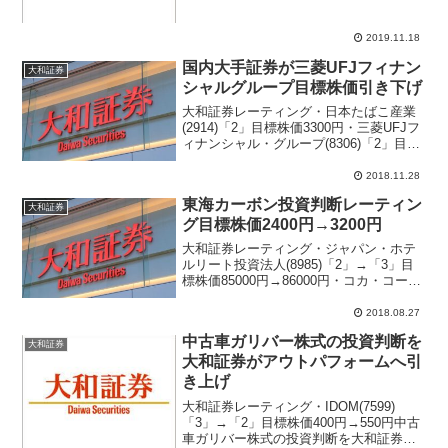
標株価2510円→2410円・SUMCO(3436)
「2」継続 目標株価1800円→2050円・
オープンハウ...
2019.11.18
国内大手証券が三菱UFJフィナン
大和証券
シャルグループ目標株価引き下げ
大和証券レーティング・日本たばこ産業
(2914)「2」目標株価3300円・三菱UFJフ
ィナンシャル・グループ(8306)「2」目標
株価780円→700円・雪印メグミルク
(2270)「2」目標株価3500円・住友ベーク
2018.11.28
ライト(4203)「2」...
東海カーボン投資判断レーティン
大和証券
グ目標株価2400円→3200円
大和証券レーティング・ジャパン・ホテ
ルリート投資法人(8985)「2」→「3」目
標株価85000円→86000円・コカ・コーラ
ボトラーズジャパン(2579)目標株価4200
円→3100円・アークランドサービス
2018.08.27
(3085)目標株価2680円→...
中古車ガリバー株式の投資判断を
大和証券
大和証券がアウトパフォームへ引
き上げ
大和証券レーティング・IDOM(7599)
「3」→「2」目標株価400円→550円中古
車ガリバー株式の投資判断を大和証券が