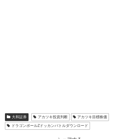
大和証券
アカツキ投資判断
アカツキ目標株価
ドラゴンボールZドッカンバトルダウンロード