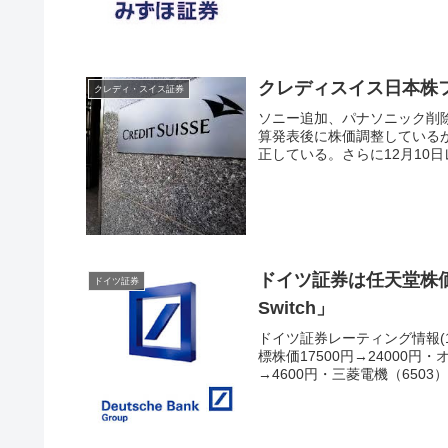
クレディスイス日本株
クレディ・スイス証券
ソニー追加、パナソニック削
算発表後に株価調整している
正している。さらに12月10日
ドイツ証券は任天堂株価
ドイツ証券
Switch」
ドイツ証券レーティング情報(1
標株価17500円→24000円
→4600円・三菱電機（6503）.