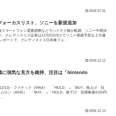
2016.07.01
フォーカスリスト、ソニーを新規追加
除スマートフォン需要調整などでハイテク株が軟調、ソニー中間決
が、クレディスイス証券は12月5日付けでソニー業績予想を上方修
レポートで、クレディスイス日本株フォ...
2018.12.11
に強気な見方を維持、注目は「Nintendo
2/13)・ファナック（6954） 「HOLD」→「BUY」格上げ 目
・オムロン（6645） 「BUY」→「HOLD」格下げ 目標株価4150円
..
2016.12.13