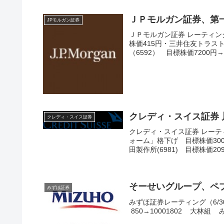
ＪＰモルガン証券、第
JPモルガン証券
ＪＰモルガン証券 レーティング
株価415円・三井住友トラス
（6592） 目標株価7200円→
クレディ・スイス証券 川
クレディ・スイス証券
クレディ・スイス証券 レーテ
ォーム」格下げ 目標株価300円
田製作所(6981) 目標株価2090
そーせいグループ、ペ
みずほ証券
みずほ証券レーティング（6/30
850→10001802 大林組 みず