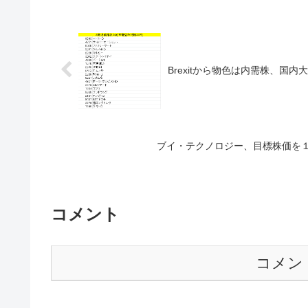
Brexitから物色は内需株、国
ブイ・テクノロジー、目標株価を
コメント
コメン