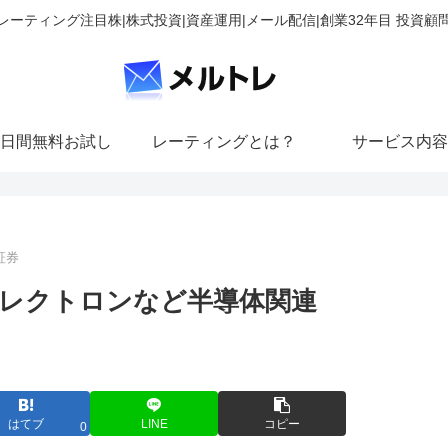
レーティング注目株|株式投資|資産運用|メール配信|創業32年目 投資顧
日間無料お試し
レーティングとは？
サービス内容
証券
レクトロンなど半導体関連
はてブ
LINE
コピー
0