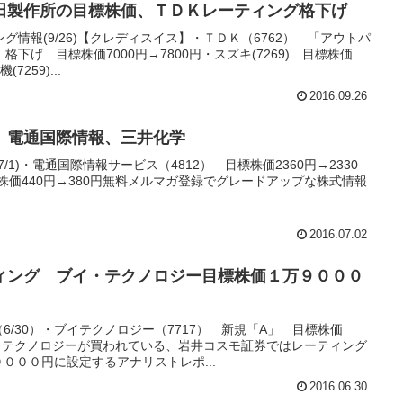
田製作所の目標株価、ＴＤＫレーティング格下げ
情報(9/26)【クレディスイス】・ＴＤＫ（6762） 「アウトパ
下げ 目標株価7000円→7800円・スズキ(7269) 目標株価
7259)...
2016.09.26
、電通国際情報、三井化学
1)・電通国際情報サービス（4812） 目標株価2360円→2330
標株価440円→380円無料メルマガ登録でグレードアップな株式情報
2016.07.02
ィング ブイ・テクノロジー目標株価１万９０００
/30）・ブイテクノロジー（7717） 新規「A」 目標株価
イ・テクノロジーが買われている、岩井コスモ証券ではレーティング
０００円に設定するアナリストレポ...
2016.06.30