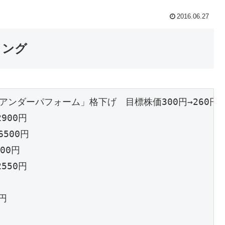
2016.06.27
ィング
アンダーパフォーム」格下げ　目標株価300円→260円

00円

500円

0円

50円

円
