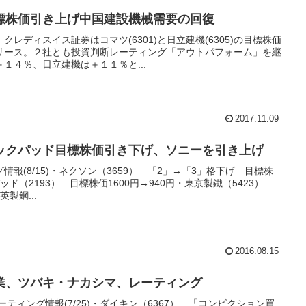
標株価引き上げ中国建設機械需要の回復
レディスイス証券はコマツ(6301)と日立建機(6305)の目標株価
リース。２社とも投資判断レーティング「アウトパフォーム」を継
１４％、日立建機は＋１１％と...
2017.11.09
ックパッド目標株価引き下げ、ソニーを引き上げ
報(8/15)・ネクソン（3659） 「2」→「3」格下げ 目標株
パッド（2193） 目標株価1600円→940円・東京製鐵（5423）
英製鋼...
2016.08.15
業、ツバキ・ナカシマ、レーティング
ティング情報(7/25)・ダイキン（6367） 「コンビクション買