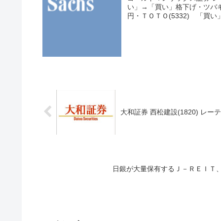
い」→「買い」格下げ・ツバキ
円・ＴＯＴＯ(5332) 「買い
大和証券 西松建設(1820) レ
日銀が大量保有するＪ－ＲＥＩＴ