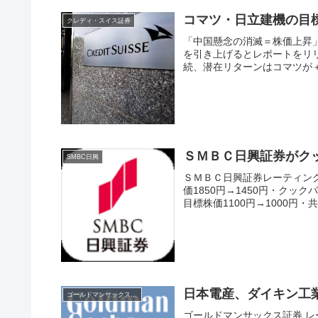
コマツ・日立建機の目
クレディ・スイス証券
「中国懸念の消滅＝株価上昇」ク
を引き上げるとレポートをリ
続、潜在リターンはコマツが＋
ＳＭＢＣ日興証券がク
SMBC日興
ＳＭＢＣ日興証券レーティング情
価1850円→1450円・クック
目標株価1100円→1000円・共
日本電産、ダイキン工
ゴールドマンサックス証券
ゴールドマンサックス証券 レー