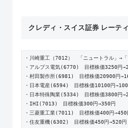
クレディ・スイス証券 レーテ
・川崎重工（7012）　「ニュートラル」→「
・アルプス電気(6770)　目標株価3250円→29
・村田製作所(6981)　目標株価20900円→16
・日本電産(6594)　目標株価10100円→1000
・日本特殊陶業(5334)　目標株価3800円→25
・IHI(7013)　目標株価300円→350円

・三菱重工業(7011)　目標株価400円→450
・住友重機(6302)　目標株価450円→520円
