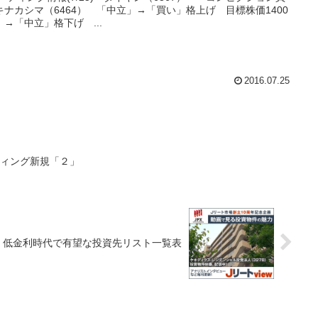
ナカシマ（6464） 「中立」→「買い」格上げ 目標株価1400
」→「中立」格下げ ...
2016.07.25
ーティング新規「２」
、低金利時代で有望な投資先リスト一覧表