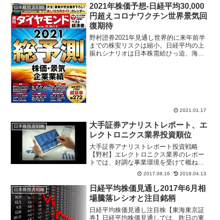
「ＥＴＦテーパリング（買入縮小）」
2021年株価予想-日経平均30,000
日本株投資戦略
は、株価上昇...
円超えコロナワクチン世界景気回
復期待
野村證券2021年見通し世界的に来年前半
までの株安リスクは縮小。日経平均の上
振れシナリオは日本株需給ひっ迫、海外
投資家と日銀の日本株買いが11兆円まで
膨らめば日経平均32000円も視野に。日経
平均30000円超えは需給、25000円割れは
人...
2021.01.17
大手証券アナリストレポート、エ
日本株投資戦略
レクトロニクス業界投資順位
大手証券アナリストレポート投資戦略
【野村】エレクトロニクス業界のレポー
トでは、好調な事業環境を受けて概ね期
初計画線か上回る好決算が多かったと指
2017.08.16
2018.04.13
摘。期初時点と比べFAシステムを中心と
した産機関連、ゲーム機向け、エアコン
日経平均株価見通し2017年6月相
日本株投資戦略
等家電向け部品デバイス等...
場騰落レシオと注目銘柄
日経平均株価見通し注目株【東海東京証
券】日経平均株価見通しでは、昨日の東