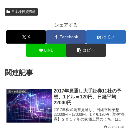
日本株投資戦略
シェアする
X
Facebook
はてブ
LINE
コピー
関連記事
2017年見通し大手証券11社の予
日本株投資戦略
想、1ドル＝120円、日経平均
22000円
2017年株式為替見通し、日経平均予想
22000円～17000円、1ドル120円【野村證
券】２０１７年の株価上昇のうち、ほぼ
半分が「増益寄与」、残り半分が「日銀
2017.01.10
によるＥＴＦ買入効果」。日銀による