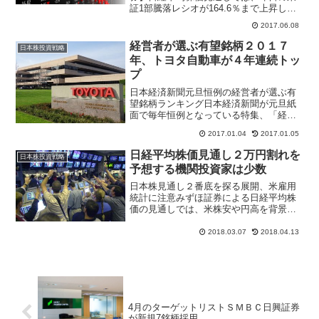
証1部騰落レシオが164.6％まで上昇した
ことを受け、騰落レシオは政策転換やそ
2017.06.08
れまでのレンジ相場を上抜ける上昇局面
などでオーバーシュートすることがある
経営者が選ぶ有望銘柄２０１７
日本株投資戦略
ものの、さすがに過...
年、トヨタ自動車が４年連続トッ
プ
日本経済新聞元旦恒例の経営者が選ぶ有
望銘柄ランキング日本経済新聞が元旦紙
面で毎年恒例となっている特集、「経営
者が選ぶ有望銘柄」では上場企業社長２
2017.01.04
2017.01.05
０名のアンケートからトヨタ自動車が有
望株ランキング首位となった。トヨタ自
日経平均株価見通し２万円割れを
日本株投資戦略
動車は４年連続ランキング...
予想する機関投資家は少数
日本株見通し２番底を探る展開、米雇用
統計に注意みずほ証券による日経平均株
価の見通しでは、米株安や円高を背景に2
番底を探る展開になってきたと指摘。米
国の保護貿易主義に加え、3月9日発表の
2018.03.07
2018.04.13
米2月雇用統計で賃金上昇率が予想以上に
高まればインフレ懸...
4月のターゲットリストＳＭＢＣ日興証券
が新規7銘柄採用