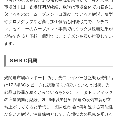
市場は中国・香港好調が継続、欧米は市場全体で力強さに
欠けるものの、ムーブメントは回復していると解説。薄型
やクロノグラフなど高付加価値品も回復傾向で、シチズ
ン、セイコーのムーブメント事業ではミックス改善効果が
期待できると予想。個別では、シチズンを買い推奨してい
ます。
ＳＭＢＣ日興
光関連市場のレポートでは、光ファイバーは堅調も光部品
は17.3期3Qをピークに調整傾向が続いていると指摘。光
部品は停滞が続くとみているものの、データトラフィック
の増量傾向は継続、2019年以降は5G関連の設備投資が立
ち上がってくると予想し、光関連市場は再加速する可能性
が高いと解説。注目銘柄として、市場拡大の恩恵を受ける