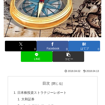
X
Facebook
はてブ
0
0
0
LINE
コピー
2018.04.02
2018.04.13
目次
日本株投資ストラテジーレポート
大和証券