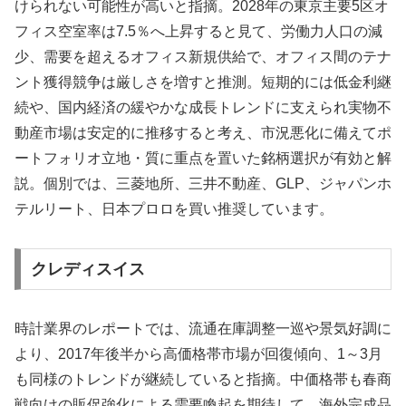
けられない可能性が高いと指摘。2028年の東京主要5区オ
フィス空室率は7.5％へ上昇すると見て、労働力人口の減
少、需要を超えるオフィス新規供給で、オフィス間のテナ
ント獲得競争は厳しさを増すと推測。短期的には低金利継
続や、国内経済の緩やかな成長トレンドに支えられ実物不
動産市場は安定的に推移すると考え、市況悪化に備えてポ
ートフォリオ立地・質に重点を置いた銘柄選択が有効と解
説。個別では、三菱地所、三井不動産、GLP、ジャパンホ
テルリート、日本プロロを買い推奨しています。
クレディスイス
時計業界のレポートでは、流通在庫調整一巡や景気好調に
より、2017年後半から高価格帯市場が回復傾向、1～3月
も同様のトレンドが継続していると指摘。中価格帯も春商
戦向けの販促強化による需要喚起を期待して、海外完成品