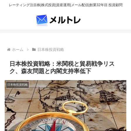
レーティング注目株|株式投資|資産運用|メール配信|創業32年目 投資顧問
ホーム
日本株投資戦略
日本株投資戦略：米関税と貿易戦争リス
ク、森友問題と内閣支持率低下
日本株投資戦略