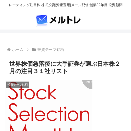
レーティング注目株|株式投資|資産運用|メール配信|創業32年目 投資顧問
ホーム
投資テーマ銘柄
世界株価急落後に大手証券が選ぶ日本株２
月の注目３１社リスト
投資テーマ銘柄