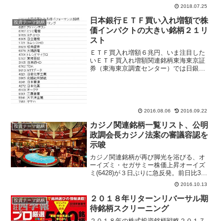
2018.07.25
日本銀行ＥＴＦ買い入れ増額で株
投資テーマ銘柄
価インパクトの大きい銘柄２１リ
スト
ＥＴＦ買入れ増額６兆円、いま注目した
いＥＴＦ買入れ増額関連銘柄東海東京証
券（東海東京調査センター）では日銀が
ＥＴＦ購入額を３兆３０００億円から６
兆円に増額したことを受け、今後は需給
改善期待の高まる銘柄に注目が集まりそ
うと指摘。需給改善が見込...
2016.08.06
2016.09.22
カジノ関連銘柄一覧リスト、公明
投資テーマ銘柄
政調会長カジノ法案の審議容認を
示唆
カジノ関連銘柄が再び脚光を浴びる、オ
ーイズミ・セガサミー株価上昇オーイズ
ミ(6428)が３日ぶりに急反発。前日比39
円（5.3％）高の779円まで買われてい
2016.10.13
る。日本経済新聞など各紙で、「公明党
の石田祝稔政調会長は１２日の記者会見
２０１８年リターンリバーサル期
投資テーマ銘柄
で、カジノを...
待銘柄スクリーニング
２０１８年の株式投資銘柄戦略２０１７