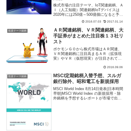
株式市場の注目テーマ、IoT関連銘柄、Ａ
Ｉ（人工知能）関連銘柄IoTデバイスは
2020年には250億～500億個になると予想
する調査結果もあり、急成長する市場と
2016.07.03
2017.01.14
して注目されている。IoTの課題はソフト
ウェアとセキュリティであり、デバイス
ＡＲ関連銘柄、ＶＲ関連銘柄、大
投資テーマ銘柄
の種...
手証券がまとめた注目株１３社リ
スト
ポケモンＧＯから株式市場はＡＲ関連、
ＶＲ関連銘柄に注目高まるＡＲ（拡張現
実）やＶＲ（仮想現実）が注目されてい
る、ポケモンＧＯはＡＲ技術を活用した
スマホゲームアプリで世界中の話題とな
2016.09.06
った。カメラとＧＰＳ機能を通じて現実
MSCI定期銘柄入替予想、スルガ
の風景を画像や情報を重ね...
投資テーマ銘柄
銀行除外、昭和電工を新規採用
MSCI World Index 8月14日発表(日本時間
早朝)MSCI World Index の新規採用・除
外銘柄を予想するレポートが市場で出回
り始めた。世界中の機関投資家が注目す
るベンチマークだけに個別銘柄の株価へ
の影響も大きい、今回...