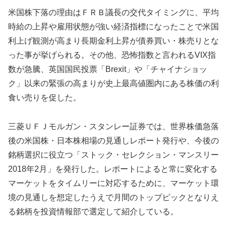
米国株下落の理由はＦＲＢ議長の交代タイミングに、平均
時給の上昇や雇用状態が強い経済指標になったことで米国
利上げ観測が高まり長期金利上昇が債券買い・株売りとな
った事が挙げられる。その他、恐怖指数と言われるVIX指
数が急騰、英国国民投票「Brexit」や「チャイナショッ
ク」以来の緊張の高まりが史上最高値圏内にある株価の利
食い売りを促した。
三菱ＵＦＪモルガン・スタンレー証券では、世界株価急落
後の米国株・日本株相場の見通しレポート発行や、今後の
銘柄選択に役立つ「ストック・セレクション・マンスリー
2018年2月」を発行した。レポートによると常に変化する
マーケットをタイムリーに対応するために、マーケット環
境の見通しを想定したうえで月間のトップピックとなりえ
る銘柄を投資情報部で選定して紹介している。