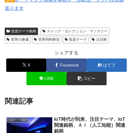
参考
送ります
投資テーマ銘柄
ストック・セレクション・マンスリー
世界の株価
世界同時株安
投資テーマ
注目株
シェアする
X
Facebook
はてブ
LINE
コピー
関連記事
IoT時代が到来、注目テーマ、IoT
投資テーマ銘柄
関連銘柄、ＡＩ（人工知能）関連
銘柄