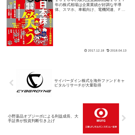
年の株式相場は企業業績が好調な半導
体、スマホ、車載向け、電機関連、ＦＡ
関連、ロボット、産業機械、工作機械セ
クター株の上昇が目立った。株価上昇が
一巡すると投資家は出遅れ銘柄を探すよ
うになり、１２月に入り三菱...
2017.12.18
2018.04.13
サイバーダイン株式を海外ファンドキャ
ピタルリサーチが大量取得
小野薬品オプジーボによる利益成長、大
手証券が投資判断引き上げ