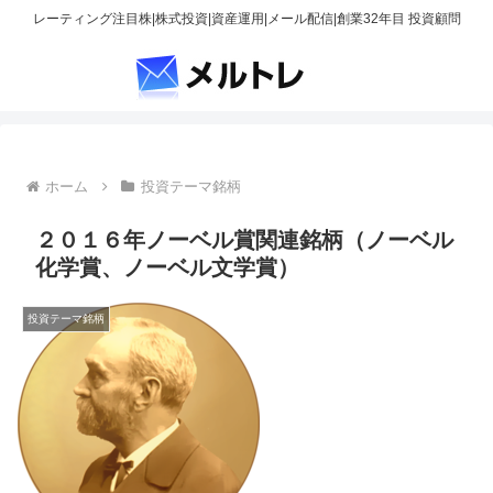
レーティング注目株|株式投資|資産運用|メール配信|創業32年目 投資顧問
ホーム
投資テーマ銘柄
２０１６年ノーベル賞関連銘柄（ノーベル
化学賞、ノーベル文学賞）
投資テーマ銘柄