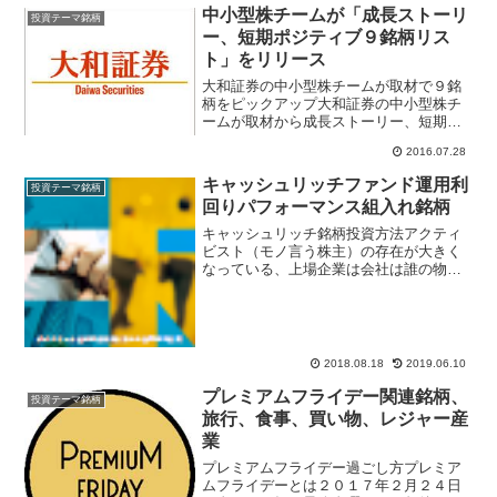
中小型株チームが「成長ストーリ
投資テーマ銘柄
ー、短期ポジティブ９銘柄リス
ト」をリリース
大和証券の中小型株チームが取材で９銘
柄をピックアップ大和証券の中小型株チ
ームが取材から成長ストーリー、短期的
にポジティブカタリスト期待の優良銘柄
2016.07.28
をリストアップ。レポートで９銘柄を紹
介している。レーティング情報をメール
キャッシュリッチファンド運用利
投資テーマ銘柄
でお届け！ // 優良中...
回りパフォーマンス組入れ銘柄
キャッシュリッチ銘柄投資方法アクティ
ビスト（モノ言う株主）の存在が大きく
なっている、上場企業は会社は誰の物？
を改めて考えさせられる機会となった。
古風な日本企業は株式持ち合いによって
株主軽視が多かったが、最近は高ＲＯ
Ｅ、株主還元、高配当、株主...
2018.08.18
2019.06.10
プレミアムフライデー関連銘柄、
投資テーマ銘柄
旅行、食事、買い物、レジャー産
業
プレミアムフライデー過ごし方プレミア
ムフライデーとは２０１７年２月２４日