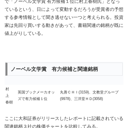
で「ノーベル文学賞 有力候補１位に村上春樹氏」となっ
ているという、日によって変動するだろうが受賞者の予想
する参考情報として聞き逃せない一つと考えられる。投資
家は先回り買いする動きがあって、書籍関連の銘柄が既に
値上がりしている。
ノーベル文学賞 有力候補と関連銘柄
村
英国ブックメーカオッ
丸善ＣＨＩ(3159)、文教堂グループ
上
ズで有力候補１位
(9978)、三洋堂ＨＤ(3058)
春樹
ここに大和証券がリリースしたレポートに記載されている
関連銘柄３社の株価チャートを比較してみる。