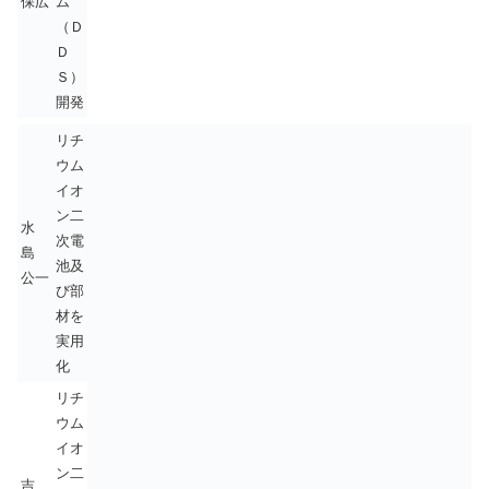
保広
ム
（Ｄ
Ｄ
Ｓ）
開発
リチ
ウム
イオ
ン二
水
次電
島
池及
公一
び部
材を
実用
化
リチ
ウム
イオ
ン二
吉