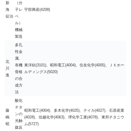
新
（分
海
子レ
宇部興産(4208)
征治
ベ
ル）
機械
製造
多孔
性金
属、
北
有機
東洋紡(3101)、昭和電工(4004)、住友化学(4005)、ＪＸホー
川
骨格
ルディングス(5020)
進
の合
成方
法
酸化
チタ
藤
昭和電工(4004)、多木化学(4025)、テイカ(4027)、石原産業
ンの
嶋
(4028)、信越化学(4063)、堺化学工業(4078)、東邦チタニウ
光触
昭
ム(5727)
媒反