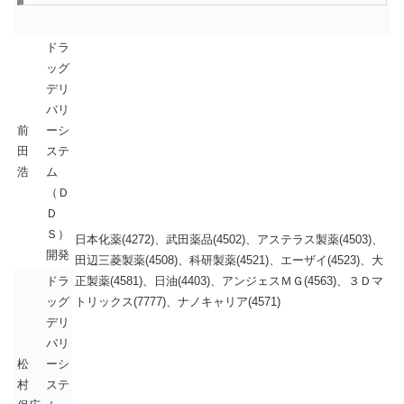
ドラ
ッグ
デリ
バリ
前
ーシ
田
ステ
浩
ム
（Ｄ
Ｄ
Ｓ）
日本化薬(4272)、武田薬品(4502)、アステラス製薬(4503)、
開発
田辺三菱製薬(4508)、科研製薬(4521)、エーザイ(4523)、大
ドラ
正製薬(4581)、日油(4403)、アンジェスＭＧ(4563)、３Ｄマ
ッグ
トリックス(7777)、ナノキャリア(4571)
デリ
バリ
松
ーシ
村
ステ