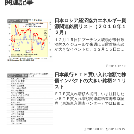
関連記事
日本ロシア経済協力エネルギー資
投資テーマ銘柄
源関連銘柄リスト（２０１６年１
２月）
１２月１５日にプーチン大統領が来日政
治的スケジュールで来週は日露首脳会談
が大きなイベントだ、１２月１５日にロ
シア・プーチン大統領が来日して安倍首
相と会談を行う。北方領土問題、ロシア
経済協力８項目、日本・ロシア平和条約
2016.12.10
など様々な重要議題がある...
日本銀行ＥＴＦ買い入れ増額で株
投資テーマ銘柄
価インパクトの大きい銘柄２１リ
スト
ＥＴＦ買入れ増額６兆円、いま注目した
いＥＴＦ買入れ増額関連銘柄東海東京証
券（東海東京調査センター）では日銀が
ＥＴＦ購入額を３兆３０００億円から６
兆円に増額したことを受け、今後は需給
改善期待の高まる銘柄に注目が集まりそ
うと指摘。需給改善が見込...
2016.08.06
2016.09.22