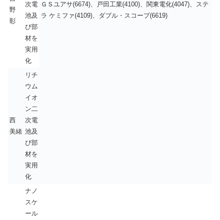
次電
ＧＳユアサ(6674)、戸田工業(4100)、関東電化(4047)、ステ
野
池及
ラ ケミファ(4109)、ダブル・スコープ(6619)
彰
び部
材を
実用
化
リチ
ウム
イオ
ン二
西
次電
美緒
池及
び部
材を
実用
化
ナノ
スケ
ール