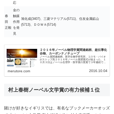
応
金の
春
触媒
旭化成(3407)、三菱マテリアル(5711)、住友金属鉱山
田
作用
(5713)、ＤＯＷＡ(5714)
正毅
を発
見
２０１６年ノーベル物理学賞関連銘柄、超伝導化
合物、カーボンナノチューブ
ノーベル賞関連銘柄、医学生物学研究所、コスモ・バイオ
がストップ高２０１６年ノーベル賞授賞式が始まった、１
０月３日はノーベル生理学・医学賞の受賞で３年連続で日
本人が受賞した。東京工業大学の大隅良典栄誉教授は「オ
ートファジー（自食作用）」の研究...
2016.10.04
merutore.com
村上春樹ノーベル文学賞の有力候補１位
賭けが好きなイギリスでは、有名なブックメーカーオッズ