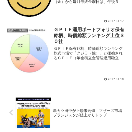
（金）から毎月最終金曜日は、午後３時
に退社、早帰りして官民挙げて消費を促
そうという政策。世代によっては「花の
金曜日（花金（はなきん））」を連想す
るかもしれないが、それと...
2017.01.17
ＧＰＩＦ運用ポートフォリオ保有
投資テーマ銘柄
銘柄、時価総額ランキング上位３
０社
ＧＰＩＦ保有銘柄、時価総額ランキング
株式市場で「クジラ（鯨）」と揶揄され
るＧＰＩＦ（年金積立金管理運用独立行
政法人）は、運用資産規模が１３０兆円
と超巨大の機関投資家。１月６日にＧＰ
ＩＦの高橋理事長が記者会見を行った。
高橋理事長は記者会見で、...
2017.01.10
串カツ田中が上場来高値、マザーズ市場
ブランジスタが値上がりトップ