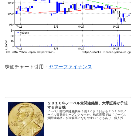
株価チャート引用：
ヤフーファイナンス
２０１６年ノーベル賞関連銘柄、大手証券が予想
する注目株
ノーベル賞の関連銘柄を予測１０月３日から２０１６年ノ
ーベル賞発表シーズンとなった、株式市場では「ノーベル
賞関連銘柄」が大幅高になりやすいこともあり、個人投資
家から関心の高い株式投資テーマである。２００２年に島
津製作所の田中 耕一氏が「生体高...