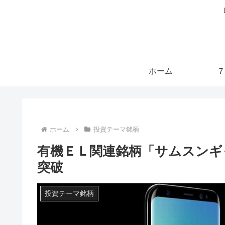
ホーム
７
ホーム
投資テーマ銘柄
有機ＥＬ関連銘柄「サムスンギ
突破
投資テーマ銘柄