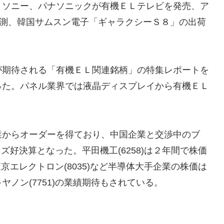
、ソニー、パナソニックが有機ＥＬテレビを発売、ア
イ観測、韓国サムスン電子「ギャラクシーＳ８」の出荷
。
が期待される「有機ＥＬ関連銘柄」の特集レポートを
った。パネル業界では液晶ディスプレイから有機ＥＬ
業からオーダーを得ており、中国企業と交渉中のブ
イズ好決算となった。平田機工(6258)は２年間で株価
東京エレクトロン(8035)など半導体大手企業の株価は
ノン(7751)の業績期待もされている。