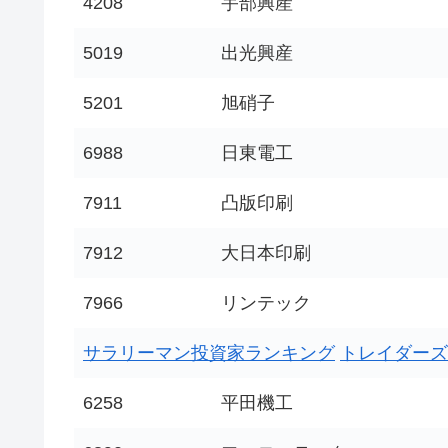
4208
宇部興産
5019
出光興産
5201
旭硝子
6988
日東電工
7911
凸版印刷
7912
大日本印刷
7966
リンテック
サラリーマン投資家ランキング
トレイダーズ
6258
平田機工