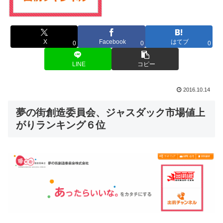
X
Facebook
はてブ
0
0
0
LINE
コピー
2016.10.14
夢の街創造委員会、ジャスダック市場値上
がりランキング６位