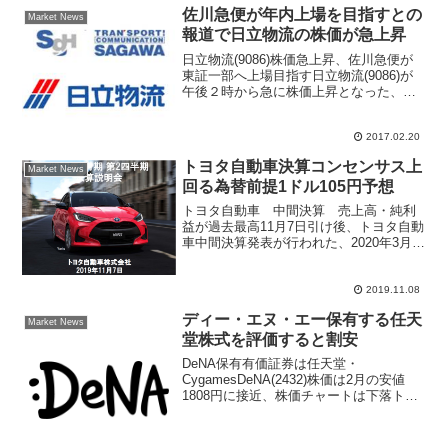
値１２５７円を更新した。５日引け後
佐川急便が年内上場を目指すとの
Market News
に、海外３号...
報道で日立物流の株価が急上昇
日立物流(9086)株価急上昇、佐川急便が
東証一部へ上場目指す日立物流(9086)が
午後２時から急に株価上昇となった、一
時は先週末比１８１円高の２４３０円ま
で買われ、出来高は１５６万株と大商
2017.02.20
い、昨年７月２９日の１３４万８５００
株以来、数か月...
トヨタ自動車決算コンセンサス上
Market News
回る為替前提1ドル105円予想
トヨタ自動車 中間決算 売上高・純利
益が過去最高11月7日引け後、トヨタ自動
車中間決算発表が行われた、2020年3月期
7月～9月期の営業利益6623億円でアナリ
スト予想6000億円、IFISコンセンサス
5888億円を上回るポジティブな内容。...
2019.11.08
ディー・エヌ・エー保有する任天
Market News
堂株式を評価すると割安
DeNA保有有価証券は任天堂・
CygamesDeNA(2432)株価は2月の安値
1808円に接近、株価チャートは下落トレ
ンド継続となっているが保有する有価証
券の評価からディー・エヌ・エー株価は
割安との見方をクレディスイス証券がレ