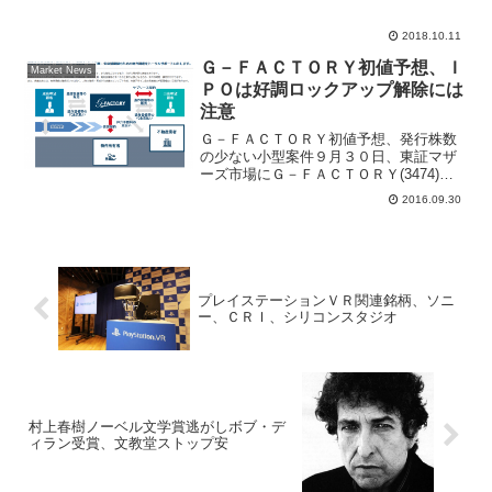
ポートを発行...
2018.10.11
Ｇ－ＦＡＣＴＯＲＹ初値予想、Ｉ
Market News
ＰＯは好調ロックアップ解除には
注意
Ｇ－ＦＡＣＴＯＲＹ初値予想、発行株数
の少ない小型案件９月３０日、東証マザ
ーズ市場にＧ－ＦＡＣＴＯＲＹ(3474)が
新規上場する。店舗出店の経営コンサル
2016.09.30
ティング、物件情報サポート、内装設備
サポートを運営する。Ｇ－ＦＡＣＴＯＲ
Ｙの公開価格は仮条...
プレイステーションＶＲ関連銘柄、ソニ
ー、ＣＲＩ、シリコンスタジオ
村上春樹ノーベル文学賞逃がしボブ・デ
ィラン受賞、文教堂ストップ安