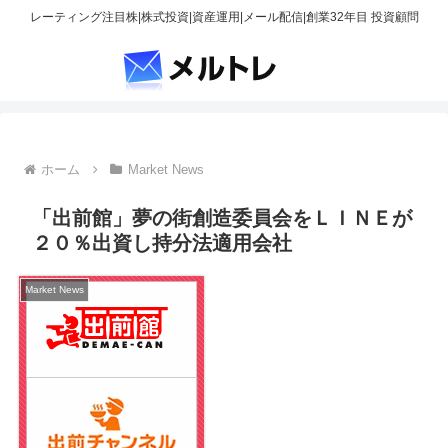
レーティング注目株|株式投資|資産運用|メール配信|創業32年目 投資顧問
ホーム
Market News
「出前館」夢の街創造委員会をＬＩＮＥが
２０％出資し持分法適用会社
Market News