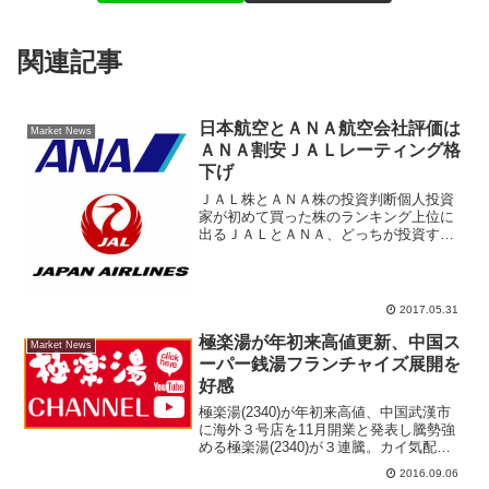
関連記事
日本航空とＡＮＡ航空会社評価は
Market News
ＡＮＡ割安ＪＡＬレーティング格
下げ
ＪＡＬ株とＡＮＡ株の投資判断個人投資
家が初めて買った株のランキング上位に
出るＪＡＬとＡＮＡ、どっちが投資する
のに良いか？スカイマークが上場廃止に
なったので国内航空会社で上場している
のは日本航空と全日空の２社になった。
ＪＡＬレーティング格下げ...
2017.05.31
極楽湯が年初来高値更新、中国ス
Market News
ーパー銭湯フランチャイズ展開を
好感
極楽湯(2340)が年初来高値、中国武漢市
に海外３号店を11月開業と発表し騰勢強
める極楽湯(2340)が３連騰。カイ気配ス
タートし、前日比２９３円高の１３７８
2016.09.06
円を付け、８月３０日につけた年初来高