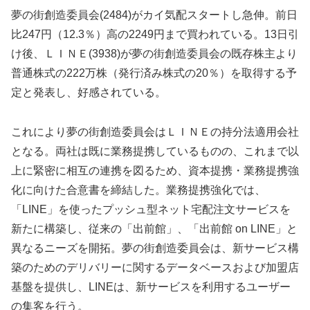
夢の街創造委員会(2484)がカイ気配スタートし急伸。前日
比247円（12.3％）高の2249円まで買われている。13日引
け後、ＬＩＮＥ(3938)が夢の街創造委員会の既存株主より
普通株式の222万株（発行済み株式の20％）を取得する予
定と発表し、好感されている。
これにより夢の街創造委員会はＬＩＮＥの持分法適用会社
となる。両社は既に業務提携しているものの、これまで以
上に緊密に相互の連携を図るため、資本提携・業務提携強
化に向けた合意書を締結した。業務提携強化では、
「LINE」を使ったプッシュ型ネット宅配注文サービスを
新たに構築し、従来の「出前館」、「出前館 on LINE」と
異なるニーズを開拓。夢の街創造委員会は、新サービス構
築のためのデリバリーに関するデータベースおよび加盟店
基盤を提供し、LINEは、新サービスを利用するユーザー
の集客を行う。