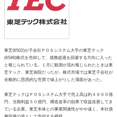
東芝(6502)が子会社ＰＯＳシステム大手の東芝テック
(6588)株式を売却して、債務超過を回避する方向に入った
と報じられている。１月に観測が流れ報じられたときは東
芝テック、東芝病院だったが、株式市場では東芝子会社が
全般的に思惑的な売買で値上がりした場面があった。
東芝テックはＰＯＳシステム大手で売上高は約４９００億
円、当期利益５０億円、構造改革の効果で収益改善してき
ている企業。東芝本体との事業関連性がやや遠く、本社債
務回避の策として売却する模様。