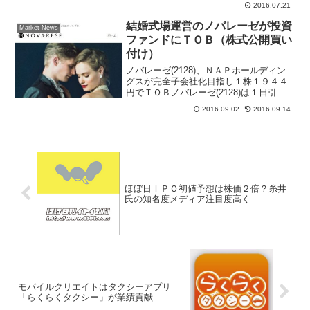
ならばポジティブサプライズだ。市場関
2016.07.21
係者の間では、５兆円～１０兆円でノー
サプライズという見方が大半であった、
結婚式場運営のノバレーゼが投資
Market News
１０兆円を超えればポジテ...
ファンドにＴＯＢ（株式公開買い
付け）
ノバレーゼ(2128)、ＮＡＰホールディン
グスが完全子会社化目指し１株１９４４
円でＴＯＢノバレーゼ(2128)は１日引け
後、ＮＡＰホールディングスが完全子会
2016.09.02
2016.09.14
社化を目的に、１株１９４４円でＴＯＢ
（株式公開買付け）を実施すると発表し
た。ＴＯＢ成...
ほぼ日ＩＰＯ初値予想は株価２倍？糸井
氏の知名度メディア注目度高く
モバイルクリエイトはタクシーアプリ
「らくらくタクシー」が業績貢献