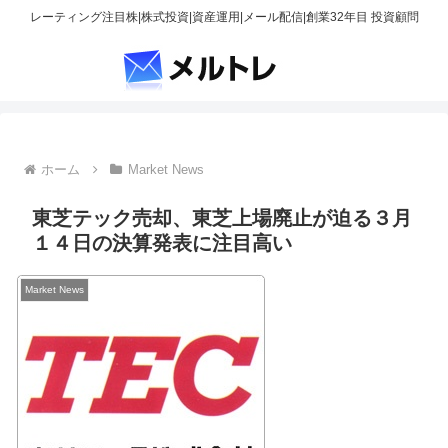
レーティング注目株|株式投資|資産運用|メール配信|創業32年目 投資顧問
ホーム
Market News
東芝テック売却、東芝上場廃止が迫る３月
１４日の決算発表に注目高い
Market News