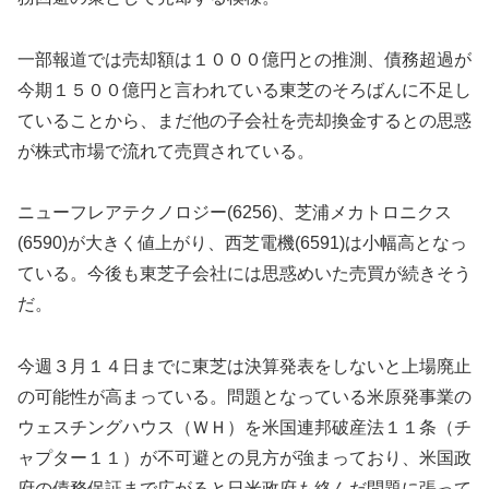
一部報道では売却額は１０００億円との推測、債務超過が
今期１５００億円と言われている東芝のそろばんに不足し
ていることから、まだ他の子会社を売却換金するとの思惑
が株式市場で流れて売買されている。
ニューフレアテクノロジー(6256)、芝浦メカトロニクス
(6590)が大きく値上がり、西芝電機(6591)は小幅高となっ
ている。今後も東芝子会社には思惑めいた売買が続きそう
だ。
今週３月１４日までに東芝は決算発表をしないと上場廃止
の可能性が高まっている。問題となっている米原発事業の
ウェスチングハウス（ＷＨ）を米国連邦破産法１１条（チ
ャプター１１）が不可避との見方が強まっており、米国政
府の債務保証まで広がると日米政府も絡んだ問題に張って