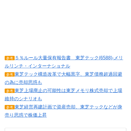
５％ルール大量保有報告書 東芝テック(6588)-メリ
参考
ルリンチ・インターナショナル
東芝テック構造改革で大幅黒字、東芝債務超過回避
参考
の為に売却思惑も
東芝上場廃止の可能性は東芝メモリ株式売却で上場
参考
維持のシナリオも
東芝経営再建計画で資産売却、東芝テックなどが身
参考
売り思惑で株価上昇