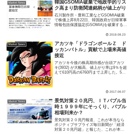
韓国GSOMIA破棄で地政学的リス
Market News
定かではないが、銀行株投資...
ク高まり防衛関連銘柄が値上がり
石川製作所・豊和工業などGSOMIA破棄
で株価上昇8月22日、韓国政府が日韓軍事
情報包括保護協定(GSOMIA)を破棄すると
決定した。米国政府関係者、日本政府関
係者からは失望の念のコメントが出され
2019.08.23
ている。8月23日の東京株式市場では、寄
アカツキ「ドラゴンボールＺ ド
り付...
Market News
ッカンバトル」貢献で上場来高値
接近
アカツキ今後の株高期待感が台頭アカツ
キ(3932) が大幅高、値上がり率は9％を超
えて610円高の6760円まで上昇した。5月
9日につけた年初来高値6720円を更新し
て、上場来高値7430円が視野に入ってき
たと注目されている。東海東京証券は...
2017.06.07
景気対策２０兆円、ＩＴバブル当
Market News
時１９９９年にそっくり、バブル
相場到来か？
景気対策２０兆円報道、これが本当なら
ポジティブサプライズ毎日新聞が「経済
対策２０兆円超」と報じた、これが本当