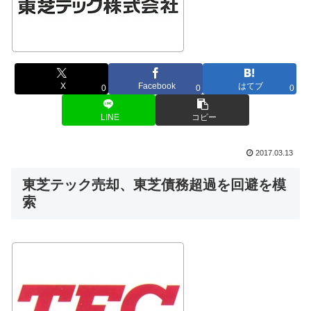
X
Facebook
はてブ
0
0
0
LINE
コピー
2017.03.13
東芝テック売却、東芝債務超過を回避を模
索