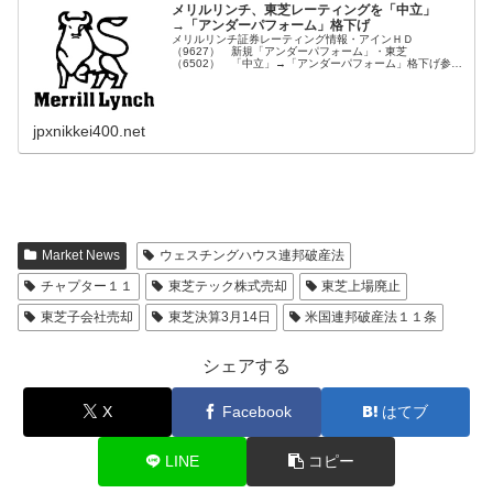
メリルリンチ、東芝レーティングを「中立」
→「アンダーパフォーム」格下げ
メリルリンチ証券レーティング情報・アインＨＤ
（9627） 新規「アンダーパフォーム」・東芝
（6502） 「中立」→「アンダーパフォーム」格下げ参考
東芝レーティング一覧参考東芝債務超過、決算発表延期で
国内大手証券がレーティング「保留」に参考５
jpxnikkei400.net
Market News
ウェスチングハウス連邦破産法
チャプター１１
東芝テック株式売却
東芝上場廃止
東芝子会社売却
東芝決算3月14日
米国連邦破産法１１条
シェアする
X
Facebook
はてブ
LINE
コピー