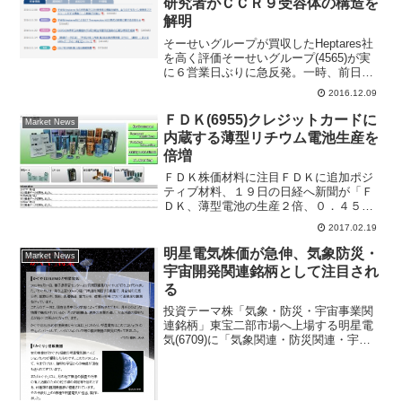
研究者がＣＣＲ９受容体の構造を
解明
そーせいグループが買収したHeptares社
を高く評価そーせいグループ(4565)が実
に６営業日ぶりに急反発。一時、前日比
７８０円（6.2％）高の１万３２７０円ま
2016.12.09
で買われている。同社は８日付で、ケモ
カイン受容体ファミリーの一種であるＣ
ＦＤＫ(6955)クレジットカードに
Market News
ＣＲ９...
内蔵する薄型リチウム電池生産を
倍増
ＦＤＫ株価材料に注目ＦＤＫに追加ポジ
ティブ材料、１９日の日経へ新聞が「Ｆ
ＤＫ、薄型電池の生産２倍、０．４５ミ
リ、カード向け。」と報じた。低位株で
2017.02.19
値動きの早さが週明けの月曜日に想定さ
れる。新聞報道ではＦＤＫはクレジット
明星電気株価が急伸、気象防災・
Market News
カードなどに内蔵する薄型...
宇宙開発関連銘柄として注目され
る
投資テーマ株「気象・防災・宇宙事業関
連銘柄」東宝二部市場へ上場する明星電
気(6709)に「気象関連・防災関連・宇宙
開発関連としての投資テーマ株」とし
て、投資家の間で注目度が高まってい
る。明星電気株価は590円～620円の価格
帯から一気に値上...