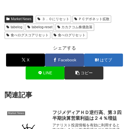
Market News
３．０にリセット
ＰＣデポネット拡散
tabelog
tabelog-reset
カカクコム株価急落
食べログスコアリセット
食べログリセット
シェアする
X
Facebook
はてブ
LINE
コピー
関連記事
フジメディアＨＤ逆行高、第３四
Market News
半期決算営業利益は２４％増益
アナリスト投資情報を有効に利用すると