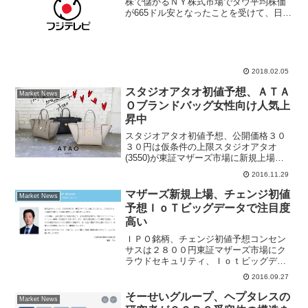
株で儲かるＮＹ株式市場でダウ平均株価
が665ドル安となったことを受けて、日本
株も大幅安スタート、一気に2万3000円を
割り込んで全面安。逆行高して買われて
いるのは、ソニー(6758)、ホンダ
(7267)、...
2018.02.05
スタジオアタオ初値予想、ＡＴＡ
Market News
Ｏブランドバッグ女性向け人気上
昇中
スタジオアタオ初値予想、公開価格３０
３０円は仮条件の上限スタジオアタオ
(3550)が東証マザーズ市場に新規上場す
る、ＩＰＯ銘柄は１１月２９日に３社あ
2016.11.29
り、スタジオアタオ、ＪＭＣ(5704)、エ
ルテス(3967)といずれも初値予想は好調
マザーズ新規上場、チェンジ初値
Market News
なスター...
予想ＩｏＴビッグデータで注目度
高い
ＩＰＯ銘柄、チェンジ初値予想コンセン
サスは２８００円東証マザーズ市場にク
ラウドセキュリティ、Ｉｏｔビッグデー
タ、モビリティなどのＩＴサービスを提
2016.09.27
供するチェンジ(3962)が新規上場する。
９月２７日はチェンジ、シルバーエッ
そーせいグループ、ヘプタレスの
Market News
グ・テクノロジー(3...