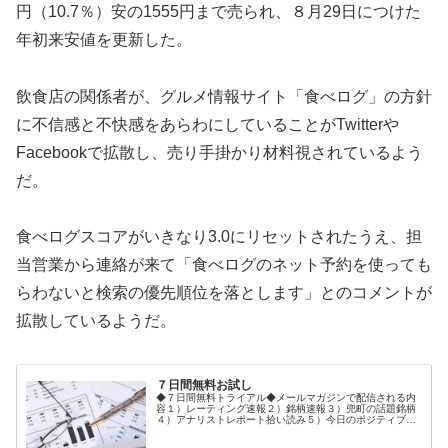
円（10.7％）安の1555円まで売られ、８月29日につけた
年初来安値を更新した。
飲食店の関係者が、グルメ情報サイト「食べログ」の方針
に不信感と不快感をあらわにしていることがTwitterや
Facebookで拡散し、売り手掛かり材料視されているよう
だ。
食べログスコアがいきなり3.0にリセットされたうえ、担
当営業から連絡が来て「食べログのネット予約を使っても
らわないと検索の優先順位を落とします」とのコメントが
拡散しているようだ。
７日間無料お試し
◆７日間無料トライアル◆メールマガジンで配信される内
容１）レーティング速報２）銘柄速報３）兜町の話題銘柄
４）アナリストレポート拾い読み５）今日のポジティブ＆
ネガティブ銘柄６）市場の話題ご登録後、１週間メルトレ
無料体験メールが配信されます。◆...