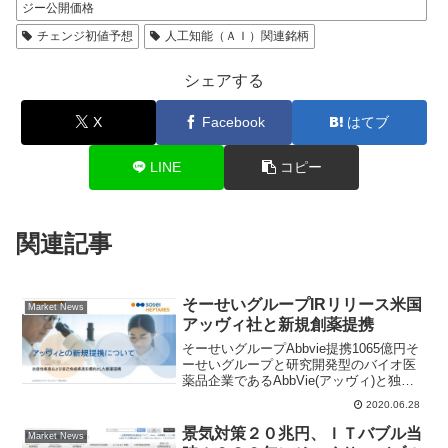
ジー公開価格
チェンジ初値予想
人工知能（ＡＩ）関連銘柄
シェアする
X
Facebook
はてブ
LINE
コピー
関連記事
そーせいグループIRリリース米国
Market News
アッヴィ社と新規創薬提携
そーせいグループAbbvie提携1065億円そ
ーせいグループと研究開発型のバイオ医
薬品企業であるAbbVie(アッヴィ)と独占
的創薬提携及びライセンス契約のオプシ
2020.06.28
ョンに関する契約を締結した事をプレス
リリースした。今回の提携は契約一時金
景気対策２０兆円、ＩＴバブル当
Market News
と初期...