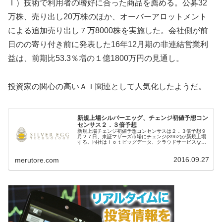
Ｉ）技術で利用者の嗜好に合った商品を薦める。公募32
万株、売り出し20万株のほか、オーバーアロットメント
による追加売り出し７万8000株を実施した。会社側が前
日のの寄り付き前に発表した16年12月期の非連結営業利
益は、前期比53.3％増の１億1800万円の見通し。
投資家の関心の高いＡＩ関連として人気化したようだ。
新規上場シルバーエッグ、チェンジ初値予想コン
センサス２．３倍予想
新規上場チェンジ初値予想コンセンサスは２．３倍予想９
月２７日、東証マザーズ市場にチェンジ(3962)が新規上場
する。同社はＩｏｔビッグデータ、クラウドサービスなど
のＩＴサービス提供、ＮＥＷ－ＩＴ分野として注目されて
いる企業だ。ブックビルディ...
2016.09.27
merutore.com