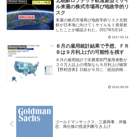
北朝鮮ロフテッド軌道新型ミサイ
Market News
トップ安売り気配とな...
ル来週の株式市場再び地政学的リ
スク
来週の株式市場再び地政学的リスク北朝
鮮が日本海に向けてミサイルを１発発射
したことが確認された。2017年5月14
日、午前5時28分に平安北道・亀城から高
2017.05.14
高度でミサイルを発射して約800キロメー
トル飛行、30分後に日本海へ落下EEZ区
８月の雇用統計結果で予想、ＦＲ
Market News
域外との...
Ｂは９月利上げの可能性を残す
８月の雇用統計で非農業部門雇用者数が
２０万人以上の増加なら９月利上げ確実
【野村證券】日銀が９月に「総括的検
証」をするにも、オバマ政権への配慮で
９月の日銀金融政策決定会合での利下げ
は見送る公算が大きいと予想。９月２１
2016.09.03
日の日米金融政策は「日銀＝...
ゴールドマンサックス、三菱商事、伊藤
忠、商社株の投資判断引き上げ