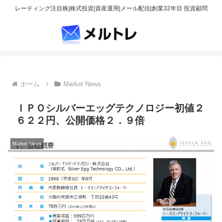
レーティング注目株|株式投資|資産運用|メール配信|創業32年目 投資顧問
ホーム
Market News
ＩＰＯシルバーエッグテクノロジー初値２
６２２円、公開価格２．９倍
Market News