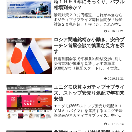
時１９９９年にそっくり、バブル
相場到来か？
景気対策２０兆円報道、これが本当なら
ポジティブサプライズ毎日新聞が「経済
対策２０兆円超」と報じた、これが本当
ならばポジティブサプライズだ。市場関
2016.07.21
係者の間では、５兆円～１０兆円でノー
サプライズという見方が大半であった、
ロシア関連銘柄が小動き、安倍プ
Market News
１０兆円を超えればポジテ...
ーチン首脳会談で慎重な見方を示
す
日露首脳会談で平和条約締結交渉に対し
安倍首相が慎重な見通し示す東海運
(9380)がウリ気配スタートし、４営業日
ぶりに反落スタートした。ただ、売り一
巡後は前週末終値556円近辺で小動き。前
2016.11.21
週末に開催された日露首脳会談で、ベル
エニグモ決算ネガティブサプライ
―を訪れている安倍...
Market News
ズ、ストップ安売り気配で年初来
安値
エニグモ(3665)ストップ安売り気配ＢＵ
ＹＭＡ（バイマ）を運営するエニグモ決
算発表がネガティブサプライズ。中小型
株の成長企業として期待されてただけ
2017.09.14
に、２０１８年１月期が減益見通しにな
ることでショック売り、エニグモ株価ス