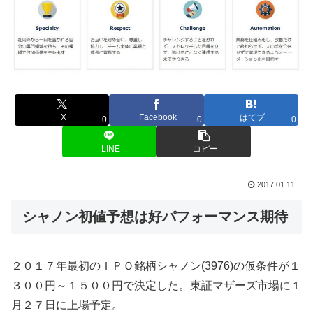
X
Facebook
はてブ
0
0
0
LINE
コピー
2017.01.11
シャノン初値予想は好パフォーマンス期待
２０１７年最初のＩＰＯ銘柄シャノン(3976)の仮条件が１
３００円～１５００円で決定した。東証マザーズ市場に１
月２７日に上場予定。