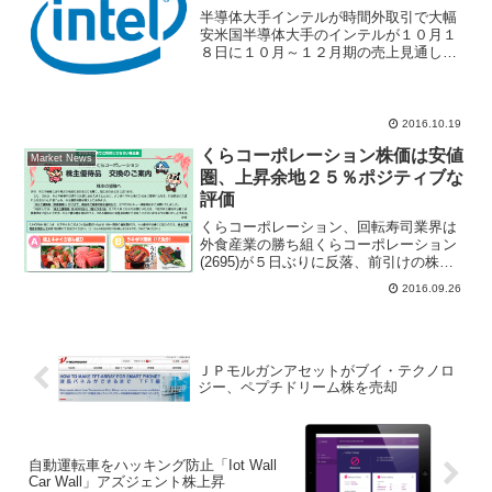
半導体大手インテルが時間外取引で大幅
安米国半導体大手のインテルが１０月１
８日に１０月～１２月期の売上見通しを
発表。市場予想は１５９億ドルだった
が、１５７億ドルと予想を下回り時間外
取引でインテル株が急落した。インテル
業績見通しが弱いことで日本...
2016.10.19
くらコーポレーション株価は安値
Market News
圏、上昇余地２５％ポジティブな
評価
くらコーポレーション、回転寿司業界は
外食産業の勝ち組くらコーポレーション
(2695)が５日ぶりに反落、前引けの株価
は４５円安の４７６５円で終わった。国
2016.09.26
内証券から「外食産業の勝ち組」とポジ
ティブな内容のレポートがリリースされ
た。岩井コスモ証券...
ＪＰモルガンアセットがブイ・テクノロ
ジー、ペプチドリーム株を売却
自動運転車をハッキング防止「Iot Wall
Car Wall」アズジェント株上昇