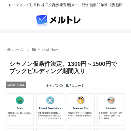
レーティング注目株|株式投資|資産運用|メール配信|創業32年目 投資顧問
ホーム
Market News
シャノン仮条件決定、1300円～1500円で
ブックビルディング期間入り
Market News