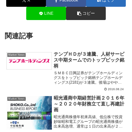
X
Facebook
はてブ
LINE
コピー
関連記事
テンプＨＤが３連騰、人材サービ
Market News
ス中期タームでのトップピック銘
柄
ＳＭＢＣ日興証券がテンプホールディン
グスをトップピック銘柄テンプホールデ
ィングス(2181)が３連騰。後場はやや下
げ幅を縮小している。ＳＭＢＣ日興証券
2016.08.24
はレポートで、２０１７年３期第１四半
期決算を踏まえて業績予想を上方修正。
昭光通商中期経営計画２０１６年
Market News
同決算にて、派遣及...
～２０２０年財務立て直し再建計
画
昭光通商株価年初来高値、低位株で投資
妙味昭和電工グループの昭光通商株価が
出来高急増、通常は１日の出来高が２０
万株～３０万株だが、９月１２日は３２