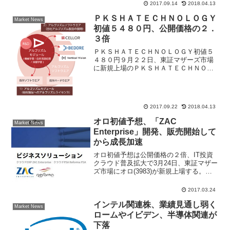
2017.09.14
2018.04.13
４万９０００株で前日比８円高の１０９
円、１３日は出来高６４４万株と急増し
ＰＫＳＨＡＴＥＣＨＮＯＬＯＧＹ
Market News
て一時は５円高の１１４円...
初値５４８０円、公開価格の２．
３倍
ＰＫＳＨＡＴＥＣＨＮＯＬＯＧＹ初値５
４８０円９月２２日、東証マザーズ市場
に新規上場のＰＫＳＨＡＴＥＣＨＮＯＬ
ＯＧＹ初値は５４８０円と、公開価格の
２．３倍で午後２時０６分に寄りつい
た。ＰＫＳＨＡＴＥＣＨＮＯＬＯＧＹ
(3993)初値予想コンセン...
2017.09.22
2018.04.13
オロ初値予想、「ZAC
Market News
Enterprise」開発、販売開始して
から成長加速
オロ初値予想は公開価格の２倍、IT投資
クラウド普及拡大で3月24日、東証マザー
ズ市場にオロ(3983)が新規上場する。公
開価格は2070円、主幹事は野村證券、上
場初日は買い気配からスタートしており
2017.03.24
午前9時30分には気配値を切り上げ2382
円...
インテル関連株、業績見通し弱く
Market News
ロームやイビデン、半導体関連が
下落