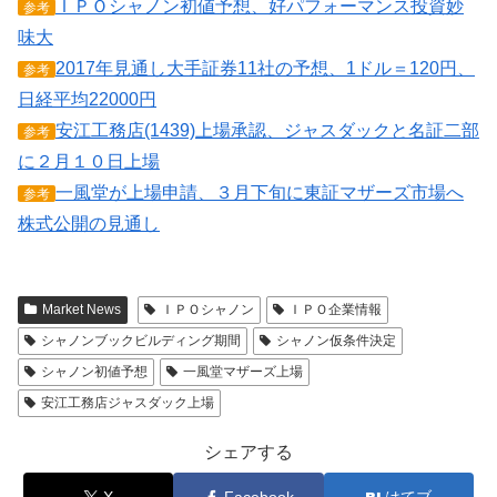
ＩＰＯシャノン初値予想、好パフォーマンス投資妙
参考
味大
2017年見通し大手証券11社の予想、1ドル＝120円、
参考
日経平均22000円
安江工務店(1439)上場承認、ジャスダックと名証二部
参考
に２月１０日上場
一風堂が上場申請、３月下旬に東証マザーズ市場へ
参考
株式公開の見通し
Market News
ＩＰＯシャノン
ＩＰＯ企業情報
シャノンブックビルディング期間
シャノン仮条件決定
シャノン初値予想
一風堂マザーズ上場
安江工務店ジャスダック上場
シェアする