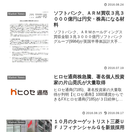
証...
2016.08.24
ソフトバンク、ＡＲＭ買収３兆３
Market News
０００億円は円安・株高になる材
料
ソフトバンク、ＡＲＭホールディングス
買収金額３兆３０００億円ソフトバンク
グループ(9984)が英国半導体設計大手の
ＡＲＭホールディングスを３兆３０００
億円（２４０億ポンド）で買収すると発
表した。ソフトバンク株価は下落、前日
の米国株式市場でス...
2016.07.19
ヒロセ通商株急騰、著名個人投資
Market News
家の片山晃氏が大量取得
ヒロセ通商(7185)、著名投資家の大量取
得が判明【ヒロセ通商】1000通貨からで
きるFXヒロセ通商(7185)が３日続伸し連
日で上場来高値を更新。ただ、買い一巡
後は上げ幅を縮小しており、一時はマイ
ナス圏に沈む場面もあった。同社株につ
2016.08.15
2016.09.17
いては...
１０月のターゲットリスト三菱Ｕ
Market News
ＦＪフィナンシャルＧを新規採用