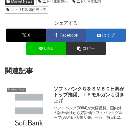
Market News
ニトリ成長鈍化
ニトリ月次動向
ニトリ月次国内売上高
シェアする
X
Facebook
はてブ
LINE
コピー
関連記事
ソフトバンクＧをＳＭＢＣ日興が
Market News
トップ推奨、ＪＰモルガンも引き
上げ
ソフトバンク(9984)が大幅反発、国内外
の証券会社から好評価ソフトバンクグル
ープ(9984)が大幅反発。一時、前日比279
円（4.3％）高の6714円まで買われてい
る。きょうは国内外の証券会社によるレ
ポートが確認されている。ＳＭＢＣ日興