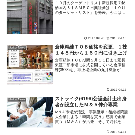
１０月のターゲットリスト新規採用７銘
柄国内大手ＳＭＢＣ日興証券は「１０月
のターゲットリスト」を発表。今回は１
０銘柄中、７銘柄を新規に入れ替えてお
り、三菱ＵＦＪフィナンシャル・グルー
プ、三井不動産など出遅れ銀行株、不動
産株の組み入れがされてい...
2017.09.28
2018.04.13
倉庫精練ＴＯＢ価格を変更、１株
Market News
１４８円から１６０円に引き上げ
倉庫精練ＴＯＢ期間５月１１日まで延長
東証二部市場に株式公開している倉庫精
練(3578)を、非上場企業の丸井織物がＴ
ＯＢ（株式公開買付）をしている期間
中、当初見込んでいたＴＯＢ価格１株１
４８円から１６０円へ引き上げ変更する
と発表した。４月１４...
2017.04.15
ストライク(6196)公認会計士出身
Market News
者が設立したＭ＆Ａ仲介専業
Ｍ&Ａ市場が活況、事業継承・後継者問題
大企業による「時間を買う」感覚で企業
買収（Ｍ＆Ａ）が活発、そして時代を反
映してか、後継者問題、事業継承の為の
Ｍ＆Ａ仲介が増加傾向にある。東証一部
2018.04.11