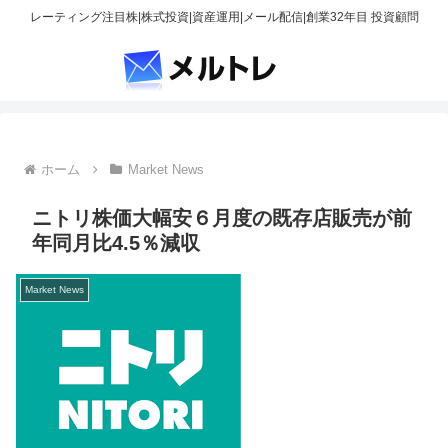
レーティング注目株|株式投資|資産運用|メール配信|創業32年目 投資顧問
ホーム
Market News
ニトリ株価大幅安６月度の既存店販売が前
年同月比4.5％減収
Market News