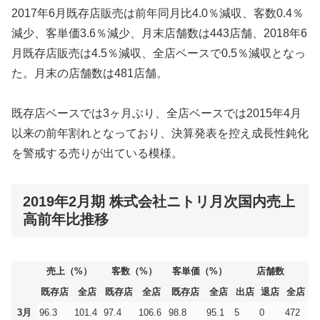
2017年6月既存店販売は前年同月比4.0％減収、客数0.4％
減少、客単価3.6％減少、月末店舗数は443店舗、2018年6
月既存店販売は4.5％減収、全店ベースで0.5％減収となっ
た。月末の店舗数は481店舗。
既存店ベースでは3ヶ月ぶり、全店ベースでは2015年4月
以来の前年割れとなっており、決算発表を控え成長性鈍化
を警戒する売りが出ている模様。
2019年2月期 株式会社ニトリ月次国内売上
高前年比推移
売上（%）
客数（%）
客単価（%）
店舗数
既存店
全店
既存店
全店
既存店
全店
出店
退店
全店
3月
96.3
101.4
97.4
106.6
98.8
95.1
5
0
472