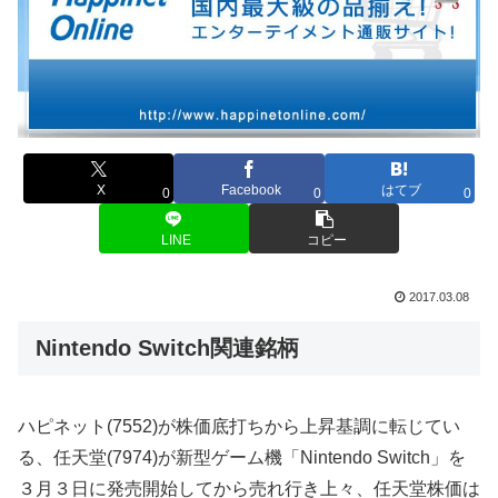
X
Facebook
はてブ
0
0
0
LINE
コピー
2017.03.08
Nintendo Switch関連銘柄
ハピネット(7552)が株価底打ちから上昇基調に転じてい
る、任天堂(7974)が新型ゲーム機「Nintendo Switch」を
３月３日に発売開始してから売れ行き上々、任天堂株価は