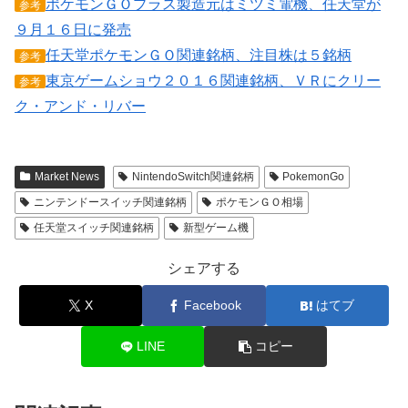
ポケモンＧＯプラス製造元はミツミ電機、任天堂が
参考
９月１６日に発売
任天堂ポケモンＧＯ関連銘柄、注目株は５銘柄
参考
東京ゲームショウ２０１６関連銘柄、ＶＲにクリー
参考
ク・アンド・リバー
Market News
NintendoSwitch関連銘柄
PokemonGo
ニンテンドースイッチ関連銘柄
ポケモンＧＯ相場
任天堂スイッチ関連銘柄
新型ゲーム機
シェアする
X
Facebook
はてブ
LINE
コピー