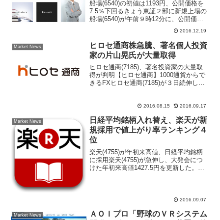
船場(6540)の初値は1193円、公開価格を
7.5％下回るきょう東証２部に新規上場の
船場(6540)が午前９時12分に、公開価格
1290円を7.5％下回る1193円で初値をつけ
2016.12.19
た。現在は初値近辺で推移。同社は、シ
ョッピングセンターなど商業...
ヒロセ通商株急騰、著名個人投資
Market News
家の片山晃氏が大量取得
ヒロセ通商(7185)、著名投資家の大量取
得が判明【ヒロセ通商】1000通貨からで
きるFXヒロセ通商(7185)が３日続伸し連
日で上場来高値を更新。ただ、買い一巡
後は上げ幅を縮小しており、一時はマイ
ナス圏に沈む場面もあった。同社株につ
2016.08.15
2016.09.17
いては...
日経平均銘柄入れ替え、楽天が新
Market News
規採用で値上がり率ランキング４
位
楽天(4755)が年初来高値、日経平均銘柄
に採用楽天(4755)が急伸し、大発会につ
けた年初来高値1427.5円を更新した。東
証１部の値上がり率ランキングでベスト
テン入り。日本経済新聞社が６日に、日
経平均株価を構成する225銘柄のうち、楽
天...
2016.09.07
ＡＯＩプロ「野球のＶＲシステム
Market News