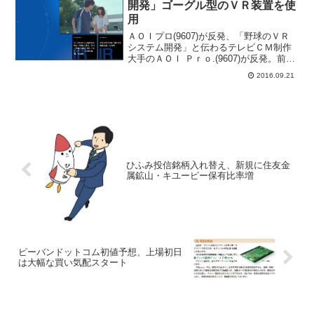
開発」ゴーグル型のＶＲ装置を使
用
ＡＯＩプロ(9607)が反発、「野球のＶＲ
システム開発」と伝わるテレビＣＭ制作
大手のＡＯＩ Ｐｒｏ.(9607)が反発。前日
比３７円（４．４％）高の８６９円まで
2016.09.21
買われている。２１日付の日本経済新聞
で、「広告制作会社のバスキュール（東
京・港）...
ひふみ投信銘柄入れ替え、新規に住友金
属鉱山・キユーピー保有比率増
ピーバンドットコム初値予想、上場初日
は大幅な買い気配スタート