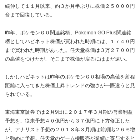
続伸して１１月以来、約３か月半ぶりに株価２５０００円
台まで回復している。
昨年、ポケモンＧＯ関連銘柄、Pokemon GO Plus関連銘
柄としてハピネット株価が買われた時期には、１７４０円
まで買われた時期があった。任天堂株価は３万２７００円
の高値をつけたが、そこまで株価が戻るにはまだ遠い。
しかしハピネットは昨年のポケモンＧＯ相場の高値を射程
距離に入ってきた株価上昇トレンドの強さが一際違うと見
られている。
東海東京証券では２月9日に２０１７年３月期の営業利益
予想を、従来予想４０億円から３７億円に下方修正した
が、アナリスト予想の２０１８年３月期は前期比２６％増
と強めに予想。任天堂のゲーム機販売が業績に寄与すると