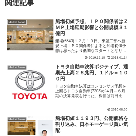
関連記事
船場初値予想、ＩＰＯ関係者はＺ
Market News
ＭＰ上場延期影響と公開規模３１
億円
船場(6540)１２月１９日、東証二部へ新
規上場ＩＰＯ関係者によると船場初値予
想は思ったより低調なスタートとなりそ
う。公開価格１２９０円を基準としたレ
2016.12.18
2018.01.14
ンジの狭い上下で初値がつくと予想され
る。同社は商業施設の企画、設計から監
トヨタ自動車決算ポジティブ、通
Market News
理、施工までトータ...
期売上高２６兆円、１ドル＝１０
０円
トヨタ自動車決算はコンセンサス予想を
上回るトヨタ自動車(7203)が４月～６月
期の決算発表を行った、株価は前日比１
８０円高の５８７１円まで買われ投資家
は決算内容を好感した格好となった。ク
2016.08.05
レディスイス証券はトヨタ決算を総じて
ポジティブと評価、...
船場初値１１９３円、公開価格を
Market News
割り込み、日本モーゲージ買い気
配