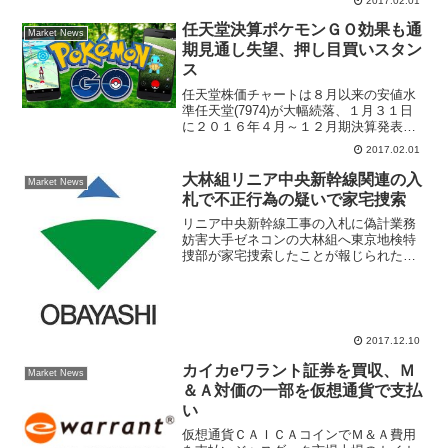
2017.02.01
して１０億円の黒字転換する。市場では
燃費不正問題で日産...
任天堂決算ポケモンＧＯ効果も通
Market News
期見通し失望、押し目買いスタン
ス
任天堂株価チャートは８月以来の安値水
準任天堂(7974)が大幅続落、１月３１日
に２０１６年４月～１２月期決算発表
と、２０１７年３月期の業績見通しを発
2017.02.01
表。７月に発表されたポケモンＧＯが世
界的なヒットとなり収益に貢献する部分
大林組リニア中央新幹線関連の入
Market News
があった。任天堂株価...
札で不正行為の疑いで家宅捜索
リニア中央新幹線工事の入札に偽計業務
妨害大手ゼネコンの大林組へ東京地検特
捜部が家宅捜索したことが報じられた。
リニア中央新幹線関連工事の入札に関し
て、偽計業務妨害という不正行為があっ
た疑いが持たれているという理由。ＪＲ
東海(9022)は東京・...
2017.12.10
カイカeワラント証券を買収、Ｍ
Market News
＆Ａ対価の一部を仮想通貨で支払
い
仮想通貨ＣＡＩＣＡコインでＭ＆Ａ費用