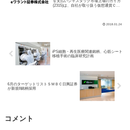
を支払いジャスダック市場上場のカイカ
(2315)は、自社が取り扱う仮想通貨ＣＡ
ＩＣＡコインでＭ＆Ａ（企業買収）の対
価として支払うと発表した。これまでビ
ットコインなど仮想通貨は値動きが激し
いことで投機目的の...
2018.01.24
iPS細胞・再生医療関連銘柄、心筋シート
移植手術の臨床研究計画
6月のターゲットリストＳＭＢＣ日興証券
が新規8銘柄採用
コメント