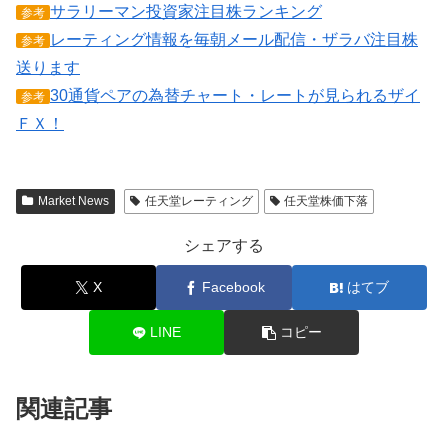
サラリーマン投資家注目株ランキング
参考
レーティング情報を毎朝メール配信・ザラバ注目株
参考
送ります
30通貨ペアの為替チャート・レートが見られるザイ
参考
ＦＸ！
Market News
任天堂レーティング
任天堂株価下落
シェアする
X
Facebook
はてブ
LINE
コピー
関連記事