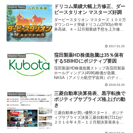
ドリコム業績大幅上方修正、ダー
Market News
ビースタリオン マスターズ好調
ダービースタリオン マスターズ １００万
ダウンロード突破ドリコム(3793)が昨年
来高値、４～12月期業績予想を上方修
正、「ダービースタリオン マスターズ」
好調ドリコム(3793)が急反発。一時、前
日比352円（20.8％）高の2042円ま...
2017.01.20
窪田製薬HD株価急騰は35％保有
Market News
するSBIHDにポジティブ要因
窪田製薬HD株価急騰ストップ高窪田製薬
ホールディングス(4596)株価が急騰、
NASA（アメリカ航空宇宙局）のディー
プスペースミッションに向けて小型
2019.03.20
OCT（光干渉断層計）の開発受託契約を
締結を発表した事が材料視されストップ
三菱自動車決算発表、黒字転換で
Market News
高、翌20日も大幅...
ポジティブサプライズ格上げの動
き
三菱自動車が買い優勢スタート、ポジテ
ィブサプライズ決算三菱自動車(7211)が
２０１６年４月～１２月期決算発表を行
った、２０１７年３月期の営業損益が、
従来予想２７６億円の赤字予想から一転