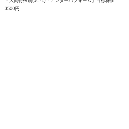
・大同特殊鋼(5471)「アンダーパフォーム」目標株価
3500円