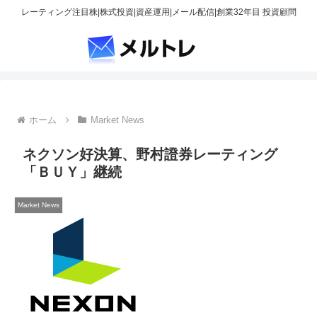
レーティング注目株|株式投資|資産運用|メール配信|創業32年目 投資顧問
ホーム
Market News
ネクソン好決算、野村證券レーティング
「ＢＵＹ」継続
Market News