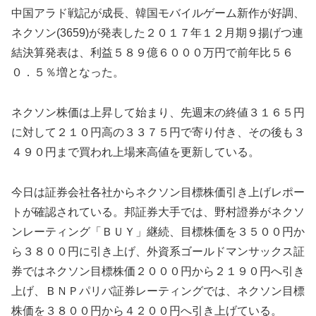
中国アラド戦記が成長、韓国モバイルゲーム新作が好調、
ネクソン(3659)が発表した２０１７年１２月期９揚げつ連
結決算発表は、利益５８９億６０００万円で前年比５６
０．５％増となった。
ネクソン株価は上昇して始まり、先週末の終値３１６５円
に対して２１０円高の３３７５円で寄り付き、その後も３
４９０円まで買われ上場来高値を更新している。
今日は証券会社各社からネクソン目標株価引き上げレポー
トが確認されている。邦証券大手では、野村證券がネクソ
ンレーティング「ＢＵＹ」継続、目標株価を３５００円か
ら３８００円に引き上げ、外資系ゴールドマンサックス証
券ではネクソン目標株価２０００円から２１９０円へ引き
上げ、ＢＮＰパリバ証券レーティングでは、ネクソン目標
株価を３８００円から４２００円へ引き上げている。