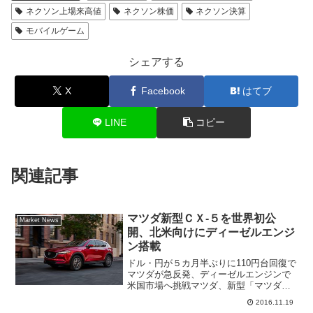
ネクソン上場来高値
ネクソン株価
ネクソン決算
モバイルゲーム
シェアする
X
Facebook
はてブ
LINE
コピー
関連記事
マツダ新型ＣＸ-５を世界初公
Market News
開、北米向けにディーゼルエンジ
ン搭載
ドル・円が５カ月半ぶりに110円台回復で
マツダが急反発、ディーゼルエンジンで
米国市場へ挑戦マツダ、新型「マツダ
CX-5」を世界初公開外為市場でドル・円
2016.11.19
が６月１日以来、５カ月半ぶりに110円台