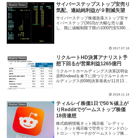
を回復。急ピッチで進む円安を好感し、
サイバーステップストップ安売り
Market News
きょうの東京...
気配、連結純利益が９割減失望
サイバーステップ株価急落ストップ安サ
イバーステップ(3810)が大幅な売り越
し、既に値幅制限下限の1000円安5390円
ストップ安売り気配まで気配値を下げ、
売買が成立しない状況となった。7月14日
に発表した決算発表内容に失望売りが出
ている。...
2017.07.18
リクルートHD決算アナリスト予
Market News
想下回るが営業利益1265億円
リクルートホールディングス決算説明会
資料Indeedを傘下に持つリクルートホー
ルディングス(6098)決算発表が11月13日
大引け後に行われた。2018年9月中間決算
の営業利益は1257億7000万円、前期比
2018.11.14
16.8％の営業増益、売上高は1...
ティルレイ株価1日で50％値上が
Market News
りRedditでゲームストップ株価
18倍連想
株式銘柄情報ネット掲示板「レディッ
ト」ネット掲示板で空売りファンドのシ
トロン・リサーチがゲームストップ株価