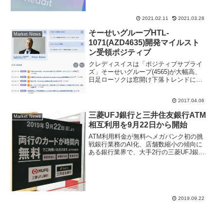
値下がりを推奨したショートポジション
を持っているので、個人投資家で買い上
げて踏み上げ相場に発展させたことが世
2021.02.11
2021.03.28
界の株式ニュースで注目され...
そーせいグループHTL-
Market News
1071(AZD4635)開発マイルスト
ン受領ポジティブ
クレディスイスは「ポジティブサプライ
ズ」そーせいグループ(4565)が大幅高、
日足ローソクは窓開け下落トレンドにコ
ツンと音がしたきっかけになりそう。4月
5日引け後に子会社ヘプタレスがアストラ
2017.04.06
ゼネカから1200万ドルのマイルストン受
領を発表し...
三菱UFJ銀行と三井住友銀行ATM
Market News
相互利用を9月22日から開始
ATM利用料金が無料へメガバンク初の挑
戦銀行業務のAI化、店舗数縮小の傾向に
ある銀行業界で、大手2行の三菱UFJ銀行
と三井住友銀行が店舗外のATM相互利用
できるように、2019年9月22日から開始
する。通常は他行ATM利用料金が割高な
手数料...
2019.09.22