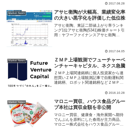
2017.08.28
アサヒ衛陶が大幅高、業績変化率
Market News
の大きい黒字化を評価した低位株
アサヒ衛陶、東証二部値上がり率ランキ
ング1位アサヒ衛陶(5341)株価チャート引
用：ヤフーファイナンスアサヒ衛陶
(5341)が大幅高、株価は１５％超の上昇
率となり東証二部市場の値上がり率ラン
キング１位となった。寄り付きは前日比
2017.04.05
変わらずの11...
ＺＭＰ上場観測でフューチャーベ
Market News
ンチャーキャピタル、ネクス急騰
ＺＭＰ上場関連銘柄に個人投資家から連
想買いＺＭＰ上場観測記事で自動運転関
連銘柄、ロボット関連銘柄などＺＭＰ関
連が物色されている。フューチャーベン
チャーキャピタル(8462)は１５％超の値
2016.10.28
上がり率、アイサンテクノロジー(4667)
マロニー買収、ハウス食品グルー
は約１０％の...
Market News
プ本社は買収金額を非公開
マロニー買収、健康食・海外展開へ期待
でんぷんを原料にした春雨が主力商品、
マロニー株式会社をハウス食品グループ
本社(2810)が買収すると発表した。健康