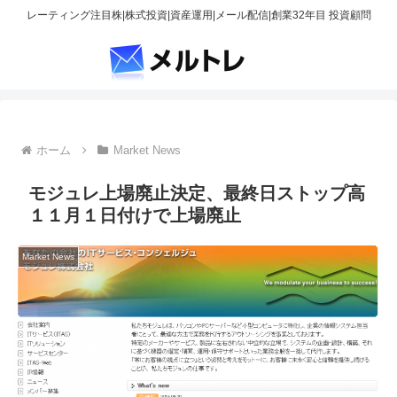
レーティング注目株|株式投資|資産運用|メール配信|創業32年目 投資顧問
ホーム
Market News
モジュレ上場廃止決定、最終日ストップ高
１１月１日付けで上場廃止
Market News