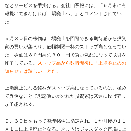
などサービスを手掛ける。会社四季報には、「９月末に有
報提出できなければ上場廃止へ。」とコメントされてい
た。
９月３０日の株価は上場廃止を回避できる期待感から投資
家の買いが集まり、値幅制限一杯のストップ高となってい
た。株価は８０円高の３０１円で買い気配になって取引を
終了している。
ストップ高から数時間後に「上場廃止のお
知らせ」は珍しいことだ。
上場廃止になる銘柄がストップ高になっているのは、極め
て異例なことで思惑買いが外れた投資家は来週に投げ売り
が予想される。
９月３０日をもって整理銘柄に指定され、１か月後の１１
月１日に上場廃止となる。きょうはジャスダック市場に上