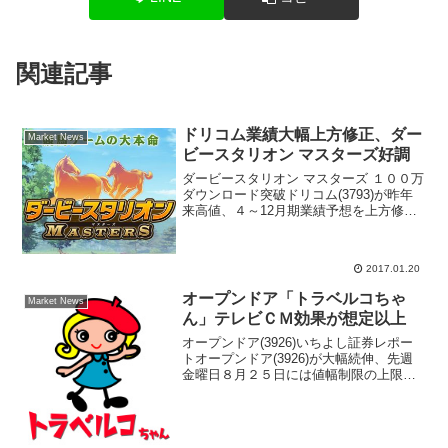
関連記事
ドリコム業績大幅上方修正、ダー
Market News
ビースタリオン マスターズ好調
ダービースタリオン マスターズ １００万
ダウンロード突破ドリコム(3793)が昨年
来高値、４～12月期業績予想を上方修
正、「ダービースタリオン マスターズ」
好調ドリコム(3793)が急反発。一時、前
日比352円（20.8％）高の2042円ま...
2017.01.20
オープンドア「トラベルコちゃ
Market News
ん」テレビＣＭ効果が想定以上
オープンドア(3926)いちよし証券レポー
トオープンドア(3926)が大幅続伸、先週
金曜日８月２５日には値幅制限の上限ま
で株価上昇してストップ高となる場面も
あった。インバウンド需要の恩恵を上手
に取り込み業績好調が買い手掛かり材料
となっている...