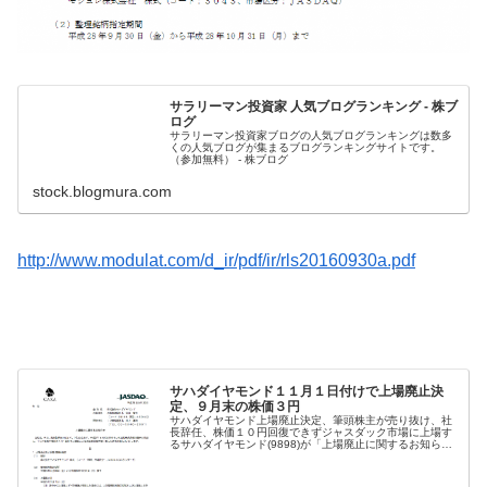
サラリーマン投資家 人気ブログランキング - 株ブ
ログ
サラリーマン投資家ブログの人気ブログランキングは数多
くの人気ブログが集まるブログランキングサイトです。
（参加無料） - 株ブログ
stock.blogmura.com
http://www.modulat.com/d_ir/pdf/ir/rls20160930a.pdf
サハダイヤモンド１１月１日付けで上場廃止決
定、９月末の株価３円
サハダイヤモンド上場廃止決定、筆頭株主が売り抜け、社
長辞任、株価１０円回復できずジャスダック市場に上場す
るサハダイヤモンド(9898)が「上場廃止に関するお知ら
せ」を発表している。東京証券取引所より９月３０日をも
って整理銘柄に指定、１か月後...