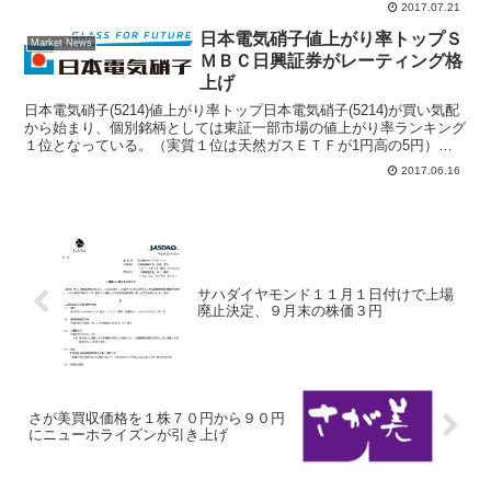
ブームの高まりから、ハウス食品は「食
2017.07.21
で健康」を掲げており、マロニーを健康
素材として捉えてい...
日本電気硝子値上がり率トップＳ
Market News
ＭＢＣ日興証券がレーティング格
上げ
日本電気硝子(5214)値上がり率トップ日本電気硝子(5214)が買い気配
から始まり、個別銘柄としては東証一部市場の値上がり率ランキング
１位となっている。（実質１位は天然ガスＥＴＦが1円高の5円）Ｓ
ＭＢＣ日興証券が6月16日付けレポートで、...
2017.06.16
サハダイヤモンド１１月１日付けで上場
廃止決定、９月末の株価３円
さが美買収価格を１株７０円から９０円
にニューホライズンが引き上げ