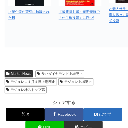
ど素人サラ
上場企業が警察に抹殺され
【最新版】超・短期売買で
産を倍々に
た日
「仕手株投資」に勝つ!
式投資
Market News
サハダイヤモンド上場廃止
モジュレ１１月１日上場廃止
モジュレ上場廃止
モジュレ株ストップ高
シェアする
X
Facebook
はてブ
LINE
コピー