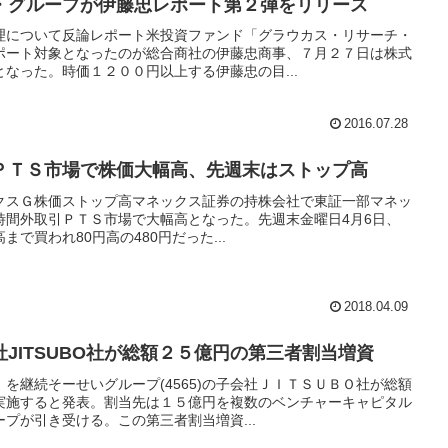
・グループが伊藤忠レポート第２弾をリリース
理について反論レポート米投資ファンド「グラウカス・リサーチ・
ポート対象となったのが総合商社の伊藤忠商事、７月２７日は株式
なった。時価１２００円以上する伊藤忠の目...
2016.07.28
ＰＴＳ市場で株価大幅高、先週末はストップ高
クスＧ株価ストップ高マネックス証券の持株会社で東証一部マネッ
は、時間外取引ＰＴＳ市場で大幅高となった。先週末金曜日4月6日、
で買われ80円高の480円だった...
2018.04.09
JITSUBO社が総額２５億円の第三者割当増資
を継続そーせいグループ(4565)の子会社ＪＩＴＳＵＢＯ社が総額
実施すると発表。割当先は１５億円を複数のベンチャーキャピタル
プが引き受ける。この第三者割当増資...