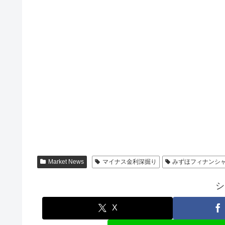
Market News
マイナス金利深掘り
みずほフィナンシ
シ
X