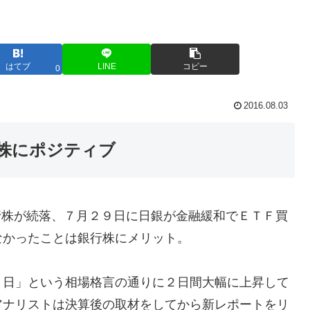
はてブ
LINE
コピー
0
2016.08.03
株にポジティブ
銀行株が続落、７月２９日に日銀が金融緩和でＥＴＦ買
なかったことは銀行株にメリット。
３日」という相場格言の通りに２日間大幅に上昇して
アナリストは決算後の取材をしてから新レポートをリ