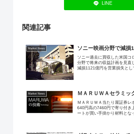
LINE
関連記事
ソニー映画分野で減損1
Market News
ソニー過去に買収した米国コロ
分野で将来の収益計画を見直し
減損1121億円を営業損失とし
ＭＡＲＵＷＡセラミッ
Market News
ＭＡＲＵＷＡ当たり屋証券レポ
640円高の7460円で寄り
ートが買い手掛かり材料となっ