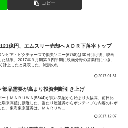
コピー
121億円、エムスリー売却へＡＤＲ下落率トップ
ンビア・ピクチャーズで損失ソニー(6758)は30日引け後、映画
た結果、2017年３月期第３四半期に映画分野の営業権につき、
て計上したと発表した。減損の対...
2017.01.31
ク部品需要が高まり投資判断引き上げ
ートＭＡＲＵＷＡ(5344)が買い気配から始まり大幅高、前日比
付き上場来高値に接近した。当たり屋証券からポジティブな内容のレポ
た。東海東京証券は、ＭＡＲＵＷ...
2017.12.07