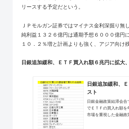
リースする予定だという。
ＪＰモルガン証券ではマイナス金利深掘り無
純利益１３２６億円は通期予想６０００億円
１０．２％増と計画よりも強く、アジア向け
日銀追加緩和、ＥＴＦ買入れ額６兆円に拡大
日銀追加緩和、Ｅ
スト
日銀金融政策結滞会合
でＥＴＦの買入れ額を
市場を重視した金融政
ンパクト上位３０銘柄」を