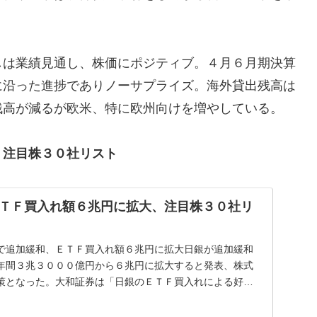
しは業績見通し、株価にポジティブ。４月６月期決算
に沿った進捗でありノーサプライズ。海外貸出残高は
残高が減るが欧米、特に欧州向けを増やしている。
、注目株３０社リスト
ＴＦ買入れ額６兆円に拡大、注目株３０社リ
で追加緩和、ＥＴＦ買入れ額６兆円に拡大日銀が追加緩和
年間３兆３０００億円から６兆円に拡大すると発表、株式
策となった。大和証券は「日銀のＥＴＦ買入れによる好イ
...