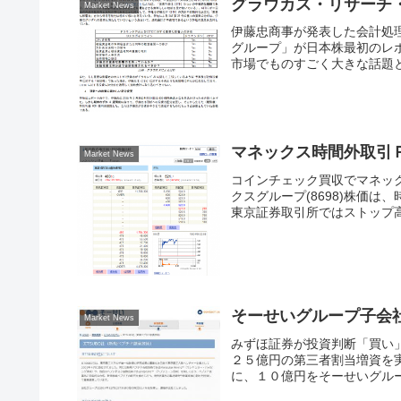
グラウカス・リサーチ
Market News
伊藤忠商事が発表した会計処
グループ」が日本株最初のレ
市場でものすごく大きな話題と
マネックス時間外取引
Market News
コインチェック買収でマネッ
クスグループ(8698)株価
東京証券取引所ではストップ高ま
そーせいグループ子会社
Market News
みずほ証券が投資判断「買い」
２５億円の第三者割当増資を
に、１０億円をそーせいグルー