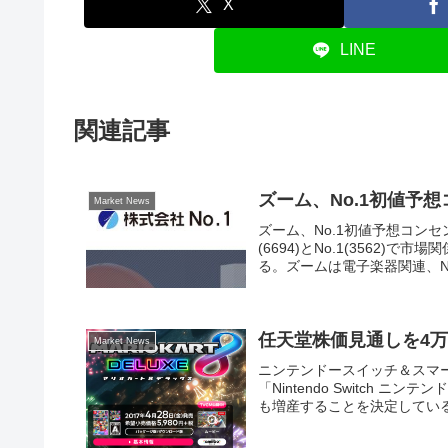
X
LINE
関連記事
ズーム、No.1初値予
Market News
ズーム、No.1初値予想コンセ
(6694)とNo.1(3562
る。ズームは電子楽器関連、No.
任天堂株価見通しを4万
Market News
ニンテンドースイッチ＆スマー
「Nintendo Switch
も増産することを決定している