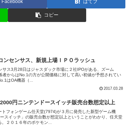
Facebook
はてブ
コピー
想コンセンサス、新規上場ＩＰＯラッシュ
ンサス3月28日はジャスダック市場に２社IPOがある、ズーム
)で市場関係者からはNo.1の方が公開価格に対して高い初値が予想されてい
1はOA機器（...
2017.03.28
2000円ニンテンドースイッチ販売台数想定以上
トフォンゲーム任天堂(7974)が３月に発売した新型ゲーム機
 ニンテンドースイッチ」の販売台数が想定以上ということがわかり、任天堂
。２０１６年のポケモン...