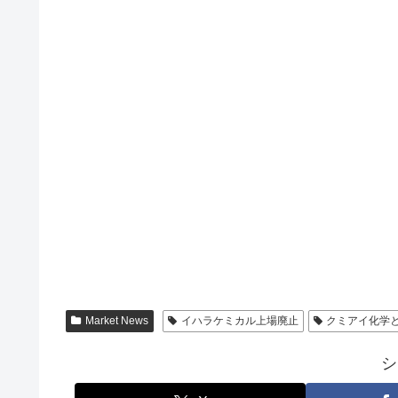
Market News
イハラケミカル上場廃止
クミアイ化学
シ