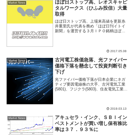
０円に対して初値は３．７倍という高い
ほぼ日ストップ高、レオスキャピ
Market News
パフォーマンス...
タルワークス（ひふみ投信）大量
取得
ほぼ日ストップ高、上場来高値を更新糸
井重里氏が代表を務め「ほぼ日刊イトイ
新聞」を運営する３月ＩＰＯ銘柄ほぼ日
(3560)がストップ高買い気配まで買われ
上昇している。寄り付きはゴールデンウ
ィーク連休前4965円から大幅に高い5310
円で寄り付...
2017.05.08
古河電工株価急落、光ファイバー
Market News
価格下落を懸念して投資判断引き
下げ
光ファイバー価格下落が日本企業にネガ
ティブ要因電線株の大手、古河電気工業
(5801)、フジクラ(5803)、住友電気工業
(5802)の株価が揃って下落。特に古河電
工株価は前日比7.74％下落、246円安の
2944円、一時は290円安の290...
2019.03.13
アキュセラ・インク、ＳＢＩイン
Market News
ベストメントが買い増し保有株比
率は３７．９３％に