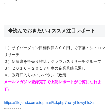
◆読んでおきたいオススメ注目レポート
１）サイバーダイン目標株価３００円まで下落：シトロン
リサーチ
２）伊藤忠を空売り推奨：グラウカスリサーチグループ
３）２０１６～２０１７年度の企業業績見通し
４）政府肝入りのインバウンド政策
メールマガジン登録完了で上記レポートがご覧になれま
す。
https://1lejend.com/stepmail/kd.php?no=ylTewylTcXz