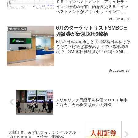
ＳＢＩインベストメント、アキュセラ・
インク株式の保有目的を変更ＳＢＩイン
ベストメントがアキュセラ・インク
(4589)を連日買い増ししていることが、
2016.07.01
足元の株価上昇する刺激材料となってい
た。６月３０日に提出された５％ルール
6月のターゲットリストSMBC日
Market News
大量保有報告書で、保有...
興証券が新規採用6銘柄
6月の日本株見通しと注目銘柄日本株はそ
ろそろ下げ過ぎ感が高まっている相場環
境で、SMBC日興証券が「正鵠～SMBC
日興ストラテジー・マンスリー2019年6月
号」で、安定成長の銘柄、株主還元に変
化があった銘柄、業績の割に株価の下振
れが大きい銘...
2019.06.10
メリルリンチ日経平均株価２０１７年末
２万円、円高株安は買いの好機
大和証券、みずほフィナンシャルグルー
プはＰＢＲ０．５倍台で割安感