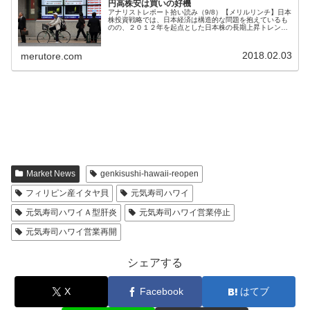
円高株安は買いの好機
アナリストレポート拾い読み（9/8）【メリルリンチ】日本
株投資戦略では、日本経済は構造的な問題を抱えているも
のの、２０１２年を起点とした日本株の長期上昇トレンド
は終焉していない可能性が高いと指摘。日本株は今秋下方
圧力にさらされるとみる中、短...
2018.02.03
merutore.com
Market News
genkisushi-hawaii-reopen
フィリピン産イタヤ貝
元気寿司ハワイ
元気寿司ハワイＡ型肝炎
元気寿司ハワイ営業停止
元気寿司ハワイ営業再開
シェアする
X
Facebook
はてブ