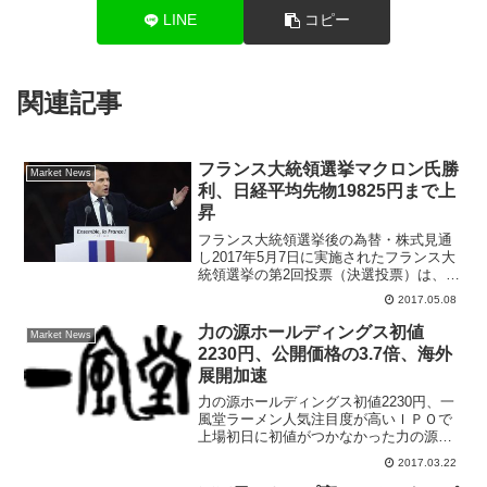
LINE
コピー
関連記事
フランス大統領選挙マクロン氏勝
Market News
利、日経平均先物19825円まで上
昇
フランス大統領選挙後の為替・株式見通
し2017年5月7日に実施されたフランス大
統領選挙の第2回投票（決選投票）は、中
道系候補のエマニュエル・マクロン氏が
2017.05.08
対立候補者マリーヌ・ルペン氏を圧倒的
に超える得票率で勝利した。フランス史
力の源ホールディングス初値
Market News
上最年少で大統領...
2230円、公開価格の3.7倍、海外
展開加速
力の源ホールディングス初値2230円、一
風堂ラーメン人気注目度が高いＩＰＯで
上場初日に初値がつかなかった力の源ホ
ールディングス(3561)が上場２日目に２
2017.03.22
２３０円で初値をつけた。公開価格６０