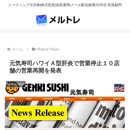
レーティング注目株|株式投資|資産運用|メール配信|創業32年目 投資顧問
ホーム
Market News
元気寿司ハワイＡ型肝炎で営業停止１０店
舗の営業再開を発表
Market News